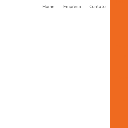
Insta
Home
Empresa
Contato
Mangu
M
Mang
Man