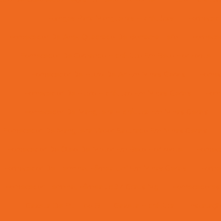
Flanges Para Mangueiras Hidráulicas
Forneced
Fornecedor De Anel Quadrado De Borracha Tefo
Fornece
Fornecedor De Comando Hidráulico Em Belo Horizonte
Fornecedor De Filtro De Ar Em Minas Gerais
Forne
Fornecedor De Filtro Hidráulico Em Minas Gerais
Forn
Fornecedor De Mangueira Hidráulica Em Minas Gerais
Fornecedor De Mangueira Vapor Saturado Em Minas Gerais
Fornecedor De Óleo De Motor Em Belo Horizonte
Fornec
Fornecedor De Terminal Fêmea Unf Em Minas Gerais
Forne
Fornecedor Terminal Fêmea Jic 37 Graus Mg
Fornecedores 
Gaxeta De Pu Tipo B
Gaxeta Hidráulica
Instalaç