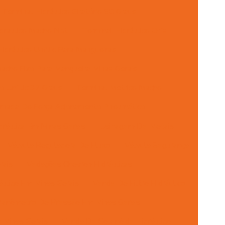
Terminal Hidráulico Giratório 60 Graus
draulico Macho Npt
Terminal Hidráulico Orfs
idráulico Unf Jic Para Mangueiras
acho Fixo Para Mangueira Minas Gerais
 Unf Jic 37 Graus
Terminal Métrico Macho
mada De Força Acionamento Pneumático
ráulica Em Minas Gerais
Usinagem De Metais
Válvula Reguladora De Fluxo
Válvula Segurança
rais
Vedações Chevron Hidráulicas
ulico Em Minas Gerais
Venda De Filtro Hidráulico
anômetro De Pressão Em Minas Gerais
 Minas Gerais
Venda De Solenóide Hidráulico