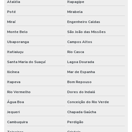
Ataléia
Itapagipe
Venda De Solenóide Hidráulico
Poté
Mirabela
Miraí
Engenheiro Caldas
Monte Belo
São João das Missões
Ubaporanga
Campos Altos
Itatiaiuçu
Rio Casca
Santa Maria do Suaçuí
Lagoa Dourada
Ilicínea
Mar de Espanha
Itapeva
Bom Repouso
Rio Vermelho
Dores do Indaiá
Água Boa
Conceição do Rio Verde
Jequeri
Chapada Gaúcha
Cambuquira
Perdigão
Teixeiras
Cristais