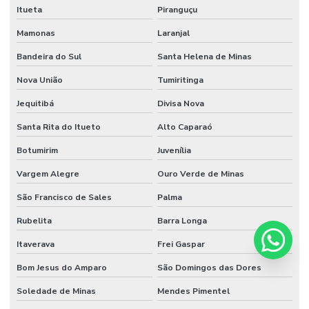
Itueta
Piranguçu
Mamonas
Laranjal
Bandeira do Sul
Santa Helena de Minas
Nova União
Tumiritinga
Jequitibá
Divisa Nova
Santa Rita do Itueto
Alto Caparaó
Botumirim
Juvenília
Vargem Alegre
Ouro Verde de Minas
São Francisco de Sales
Palma
Rubelita
Barra Longa
Itaverava
Frei Gaspar
Bom Jesus do Amparo
São Domingos das Dores
Soledade de Minas
Mendes Pimentel