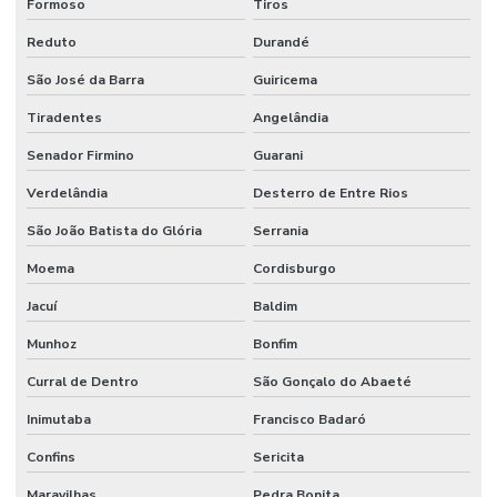
Formoso
Tiros
Reduto
Durandé
São José da Barra
Guiricema
Tiradentes
Angelândia
Senador Firmino
Guarani
Verdelândia
Desterro de Entre Rios
São João Batista do Glória
Serrania
Moema
Cordisburgo
Jacuí
Baldim
Munhoz
Bonfim
Curral de Dentro
São Gonçalo do Abaeté
Inimutaba
Francisco Badaró
Confins
Sericita
Maravilhas
Pedra Bonita