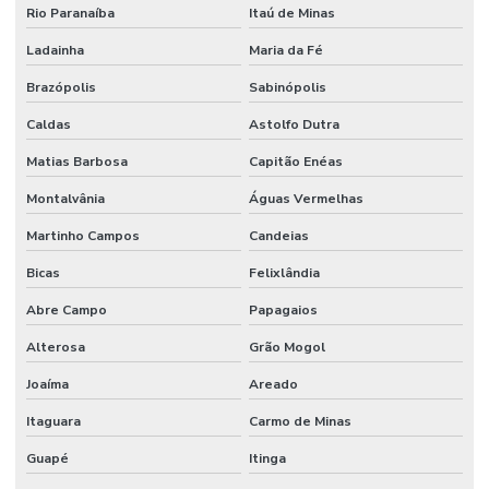
Rio Paranaíba
Itaú de Minas
Válvula Reguladora De Fluxo
Ladainha
Maria da Fé
Válvula Segurança
Brazópolis
Sabinópolis
Válvula Solenoide
Caldas
Astolfo Dutra
Vedações Chevron Em Minas Gerais
Matias Barbosa
Capitão Enéas
Vedações Chevron Hidráulicas
Montalvânia
Águas Vermelhas
Venda De Anéis O Ring Em Minas Gerais
Martinho Campos
Candeias
Venda De Comando Hidráulico Em Minas Gerais
Bicas
Felixlândia
Venda De Filtro Hidráulico
Abre Campo
Papagaios
Venda De Junta Universal Para Máquinas
Alterosa
Grão Mogol
Joaíma
Areado
Venda De Manômetro De Pressão Em Minas Gerais
Itaguara
Carmo de Minas
Venda De Orbitrol Em Minas Gerais
Guapé
Itinga
Venda De Retentores Em Minas Gerais