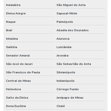
Indaiabira
São Miguel do Anta
Divisa Alegre
Sapucaí-Mirim
Naque
Palmópolis
Ibiaí
Abadia dos Dourados
Inhaúma
Aiuruoca
Galiléia
Luislândia
Senador Amaral
Jeceaba
São José do Jacuri
São Sebastião do Anta
São Francisco de Paula
Silvianópolis
Central de Minas
Indianópolis
Heliodora
Córrego Fundo
Salto da Divisa
Jenipapo de Minas
Dona Euzébia
Chalé