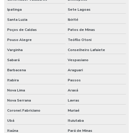
Filtro Hidráulico
Ipatinga
Sete Lagoas
Filtro Hidráulico Para Máquinas Minas Gerais
Santa Luzia
Ibirité
Flanges Para Mangueiras Hidráulicas
Poços de Caldas
Patos de Minas
Fornecedor De Anel Guia De Nylon Em Mg
Pouso Alegre
Teófilo Otoni
Varginha
Conselheiro Lafaiete
Fornecedor De Anel Quadrado De Borracha Tefo
Sabará
Vespasiano
Fornecedor De Cabo De Acionamento Para Máquinas
Barbacena
Araguari
Fornecedor De Comando Hidráulico Em Belo Horizonte
Itabira
Passos
Fornecedor De Cruzeta Em Minas Gerais
Nova Lima
Araxá
Fornecedor De Filtro De Ar Em Minas Gerais
Nova Serrana
Lavras
Fornecedor De Filtro De Óleo Para Motores
Coronel Fabriciano
Muriaé
Fornecedor De Filtro Hidráulico Em Minas Gerais
Ubá
Ituiutaba
Fornecedor De Lâminas Para Terreno Em Mg
Itaúna
Pará de Minas