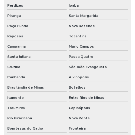
Perdizes
Ipaba
Terminal Hidráulico Variado Minas Gerais
Piranga
Santa Margarida
Terminal Macho Fixo Para Mangueira Minas Gerais
Poço Fundo
Nova Resende
Terminal Macho Métrico Sede 24 Graus Mg
Raposos
Tocantins
Terminal Macho Unf Jic 37 Graus
Campanha
Mário Campos
Terminal Métrico Macho
Santa Juliana
Passa Quatro
Tomada De Força Acionadora De Bomba Hidráulica
Cruzília
São João Evangelista
Tomada De Força Acionamento Pneumático
Itanhandu
Alvinópolis
Tomada De Força Hidráulica
Brasilândia de Minas
Botelhos
Tomada De Força Para Bomba Hidráulica Em Minas Gerais
Itamonte
Entre Rios de Minas
Tarumirim
Capinópolis
Usinagem De Metais
Rio Piracicaba
Nova Ponte
Usinagem De Nylon Sob Medida
Bom Jesus do Galho
Fronteira
Válvula Para Sistema Hidráulico