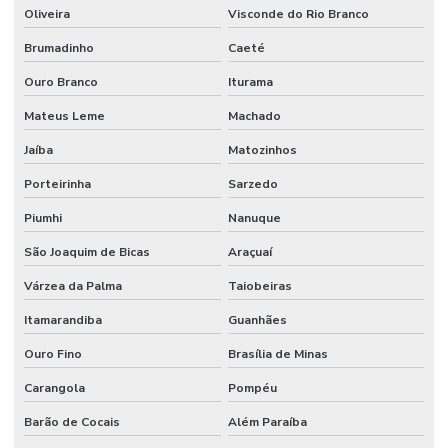
Mangueira Epdm Para Água Quente Em Minas Gerais
Oliveira
Visconde do Rio Branco
Mangueira Hidráulica
Brumadinho
Caeté
Ouro Branco
Iturama
Mangueira Hidráulica 100r14 Alta Pressão
Mateus Leme
Machado
Mangueira Hidráulica 100r15
Jaíba
Matozinhos
Mangueira Hidráulica Alta Pressão
Porteirinha
Sarzedo
Mangueira Hidráulica Alta Pressão 100r2at
Piumhi
Nanuque
Mangueira Hidráulica Com Espirais De Aço
São Joaquim de Bicas
Araçuaí
Mangueira Hidráulica De Alta Pressão Em Minas Gerais
Várzea da Palma
Taiobeiras
Mangueira Hidráulica Preço
Itamarandiba
Guanhães
Mangueira Oleos Solventes
Ouro Fino
Brasília de Minas
Mangueira Oleos Solventes Com 300psi Em Minas Gerais
Carangola
Pompéu
Mangueira Vapor Saturado
Barão de Cocais
Além Paraíba