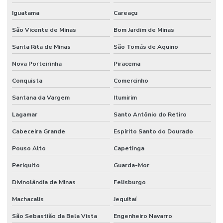
Iguatama
Careaçu
São Vicente de Minas
Bom Jardim de Minas
Santa Rita de Minas
São Tomás de Aquino
Nova Porteirinha
Piracema
Conquista
Comercinho
Santana da Vargem
Itumirim
Lagamar
Santo Antônio do Retiro
Cabeceira Grande
Espírito Santo do Dourado
Pouso Alto
Capetinga
Periquito
Guarda-Mor
Divinolândia de Minas
Felisburgo
Machacalis
Jequitaí
São Sebastião da Bela Vista
Engenheiro Navarro