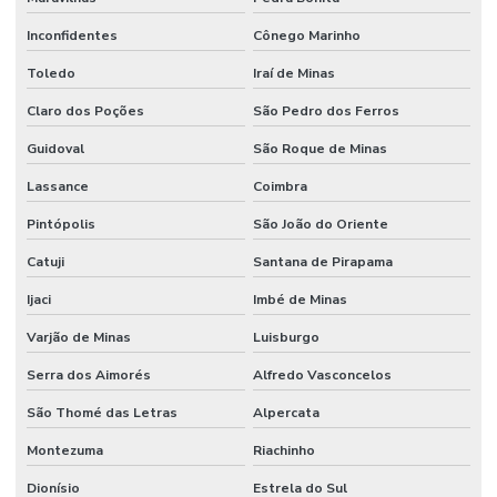
Inconfidentes
Cônego Marinho
Toledo
Iraí de Minas
Claro dos Poções
São Pedro dos Ferros
Guidoval
São Roque de Minas
Lassance
Coimbra
Pintópolis
São João do Oriente
Catuji
Santana de Pirapama
Ijaci
Imbé de Minas
Varjão de Minas
Luisburgo
Serra dos Aimorés
Alfredo Vasconcelos
São Thomé das Letras
Alpercata
Montezuma
Riachinho
Dionísio
Estrela do Sul