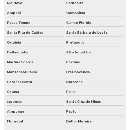
Rio Novo
Carbonita
Araporã
Guimarânia
Passa Tempo
Campo Florido
Santa Rita de Caldas
Santa Bárbara do Leste
Orizânia
Pratápolis
Delfinópolis
Alto Jequitibá
Martins Soares
Pocrane
Monsenhor Paulo
Frei Inocêncio
Coronel Murta
Nazareno
Coluna
Pains
Japonvar
Santa Cruz de Minas
Araponga
Pavão
Florestal
Delfim Moreira