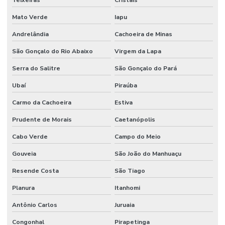
Mato Verde
Iapu
Andrelândia
Cachoeira de Minas
São Gonçalo do Rio Abaixo
Virgem da Lapa
Serra do Salitre
São Gonçalo do Pará
Ubaí
Piraúba
Carmo da Cachoeira
Estiva
Prudente de Morais
Caetanópolis
Cabo Verde
Campo do Meio
Gouveia
São João do Manhuaçu
Resende Costa
São Tiago
Planura
Itanhomi
Antônio Carlos
Juruaia
Congonhal
Pirapetinga