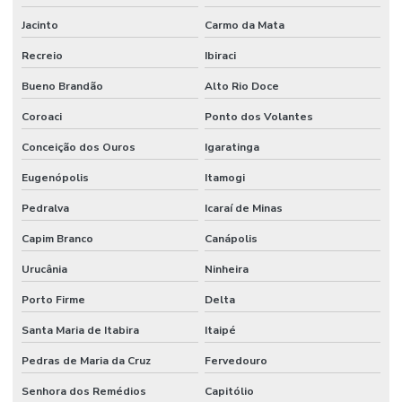
Jacinto
Carmo da Mata
Recreio
Ibiraci
Bueno Brandão
Alto Rio Doce
Coroaci
Ponto dos Volantes
Conceição dos Ouros
Igaratinga
Eugenópolis
Itamogi
Pedralva
Icaraí de Minas
Capim Branco
Canápolis
Urucânia
Ninheira
Porto Firme
Delta
Santa Maria de Itabira
Itaipé
Pedras de Maria da Cruz
Fervedouro
Senhora dos Remédios
Capitólio