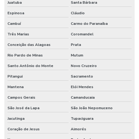
Manômetro De Pressão
Juatuba
Santa Bárbara
Manômetro De Pressão Com Caixa Em Inox
Espinosa
Cláudio
Cambuí
Carmo do Paranaíba
Manutenção De Equipamentos Hidráulicos
Três Marias
Coromandel
Motor Hidráulico
Conceição das Alagoas
Prata
Óleo De Motor
Rio Pardo de Minas
Mutum
Óleo Direção
Santo Antônio do Monte
Novo Cruzeiro
Óleo Hidráulico
Pitangui
Sacramento
Óleo Hidráulico Para Direção
Mantena
Elói Mendes
Onde Comprar Articulação De Direção Em Minas Gerais
Campos Gerais
Camanducaia
Onde Comprar Filtro De Óleo Em Minas Gerais
São José da Lapa
São João Nepomuceno
Onde Comprar Ponteira De Direção
Jacutinga
Tupaciguara
Onde Comprar Retentor Para Máquinas
Coração de Jesus
Aimorés