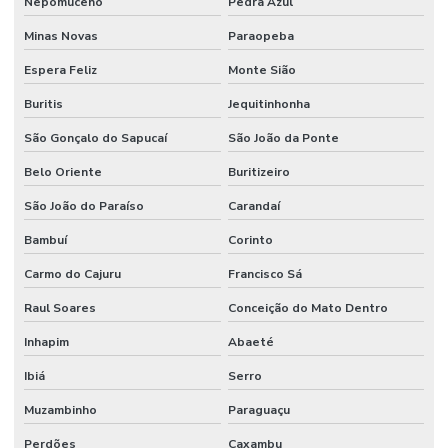
Onde Encontrar Anel Backup Nitrica
Nepomuceno
Pedra Azul
Minas Novas
Paraopeba
Onde Encontrar Anel Quadrado De Borracha Em Minas
Espera Feliz
Monte Sião
Onde Encontrar Reparo Para Cilindro Hidráulico
Buritis
Jequitinhonha
Pistom Hidráulico
São Gonçalo do Sapucaí
São João da Ponte
Ponteira De Direção
Belo Oriente
Buritizeiro
Preços De Terminal Hidraulico Macho Fixo Npt
São João do Paraíso
Carandaí
Preços De Válvula Reguladora De Fluxo Em Minas Gerais
Bambuí
Corinto
Raspador Hidráulico
Carmo do Cajuru
Francisco Sá
Raspador Hidráulico Com Carcaça De Aço
Raul Soares
Conceição do Mato Dentro
Reparo Cilindros Hidráulicos Minas Gerais
Inhapim
Abaeté
Reparo De Orbitrol Para Tratores E Empilhadeiras
Ibiá
Serro
Reparo Em Sistemas Hidráulicos
Muzambinho
Paraguaçu
Perdões
Caxambu
Retentor De Vedação