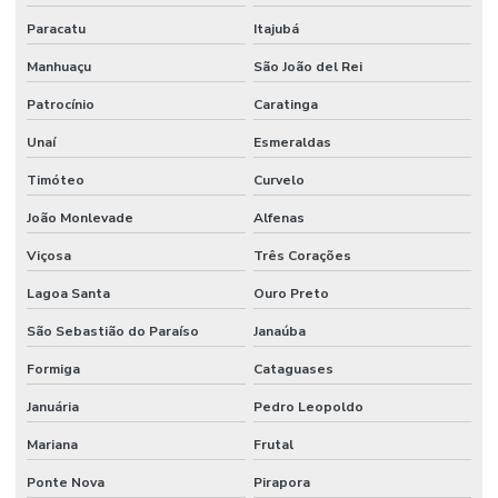
Fornecedor De Mangueira Hidráulica Em Minas Gerais
Paracatu
Itajubá
Fornecedor De Mangueira Hidráulica Mg
Manhuaçu
São João del Rei
Fornecedor De Mangueira Vapor Saturado Em Minas Gerais
Patrocínio
Caratinga
Fornecedor De Motor Hidráulico Para Indústria
Unaí
Esmeraldas
Timóteo
Curvelo
Fornecedor De Óleo De Motor Em Belo Horizonte
João Monlevade
Alfenas
Fornecedor De Solenóide Para Sistemas Hidráulicos
Viçosa
Três Corações
Fornecedor De Terminal Fêmea Unf Em Minas Gerais
Lagoa Santa
Ouro Preto
Fornecedor De Válvula Reguladora Em Minas Gerais
São Sebastião do Paraíso
Janaúba
Fornecedor Terminal Fêmea Jic 37 Graus Mg
Formiga
Cataguases
Fornecedores De Válvula Segurança Hidráulica Minas Gerais
Januária
Pedro Leopoldo
Gaxeta De Pu Tipo B
Mariana
Frutal
Gaxeta Hidráulica
Ponte Nova
Pirapora