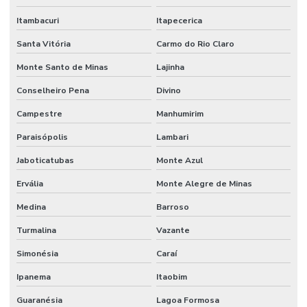
Itambacuri
Itapecerica
Serviço De Manutenção Hidráulica Em Minas Gerais
Santa Vitória
Carmo do Rio Claro
Serviços De Solda
Monte Santo de Minas
Lajinha
Terminal De Direção Minas Gerais
Conselheiro Pena
Divino
Terminal Fêmea Hidráulico
Campestre
Manhumirim
Terminal Fêmea Jic 37 Graus
Paraisópolis
Lambari
Terminal Fêmea Unf Jic 37 Graus
Jaboticatubas
Monte Azul
Terminal Hidráulico 45 Graus
Ervália
Monte Alegre de Minas
Terminal Hidráulico 90 Graus
Medina
Barroso
Terminal Hidráulico Com Sede Plana
Turmalina
Vazante
Terminal Hidráulico Dko
Simonésia
Caraí
Terminal Hidráulico Fêmea 45 Graus
Ipanema
Itaobim
Guaranésia
Lagoa Formosa
Terminal Hidráulico Fêmea Dko Mg