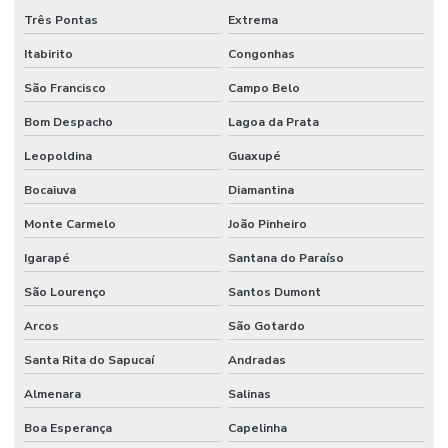
Instalação De Comando Hidráulico Para Máquinas
Três Pontas
Extrema
Instalação De Direção Hidráulica Para Máquinas Pesadas
Itabirito
Congonhas
Instalação De Equipamentos
São Francisco
Campo Belo
Bom Despacho
Lagoa da Prata
Junta Cardan Em Minas Gerais
Leopoldina
Guaxupé
Junta Universal
Bocaiuva
Diamantina
Lâmina Para Terraplanagem
Monte Carmelo
João Pinheiro
Lâminas Para Nivelamento De Terrenos Em Minas Gerais
Igarapé
Santana do Paraíso
Mangueira 100r7 Alta Pressão
São Lourenço
Santos Dumont
Mangueira 100r7 Preta
Arcos
São Gotardo
Mangueira De Alta Pressão Em Minas Gerais
Santa Rita do Sapucaí
Andradas
Mangueira De Borracha 1 4 3 4 Para Oleos
Almenara
Salinas
Mangueira De Borracha Para Oleos
Boa Esperança
Capelinha