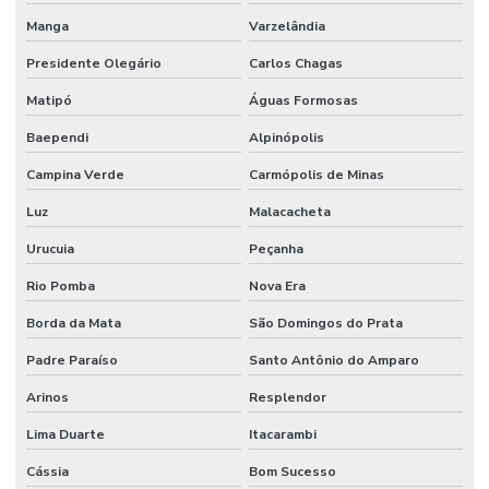
Manga
Varzelândia
Terminal Hidráulico Fêmea Minas Gerais
Presidente Olegário
Carlos Chagas
Terminal Hidráulico Fêmea Para Mangueiras
Matipó
Águas Formosas
Terminal Hidráulico Fêmea Unf Jic Minas Gerais
Baependi
Alpinópolis
Terminal Hidráulico Flange
Campina Verde
Carmópolis de Minas
Terminal Hidráulico Flange Minas Gerais
Luz
Malacacheta
Terminal Hidráulico Flange Reto 45 Graus 90 Graus
Urucuia
Peçanha
Terminal Hidráulico Giratório 60 Graus
Rio Pomba
Nova Era
Terminal Hidraulico Macho Fixo Em Minas Gerais
Borda da Mata
São Domingos do Prata
Terminal Hidraulico Macho Npt
Padre Paraíso
Santo Antônio do Amparo
Terminal Hidráulico Orfs
Arinos
Resplendor
Lima Duarte
Itacarambi
Terminal Hidráulico Para Mangueira
Cássia
Bom Sucesso
Terminal Hidráulico Unf Jic Para Mangueiras