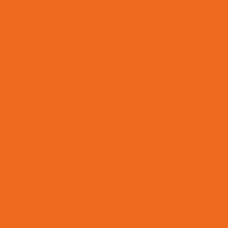
Comprar Mangueira 100r7 Preta Em Mg
Comprar Mangu
Comprar Mangueira Hidráulica Mg
Comprar Mangue
Comprar Terminal Hidráulico Bsp Minas Gerais
Compr
Comprar Terminal Hidráulico Fêmea Mg
Comprar T
Comprar Terminal Hidráulico O Ring Para Mangueira
prar Válvula Segurança Para Empilhadeiras
Compras De Ter
Conjunto Chevron Para Sistema Hidráulico
Cruzeta Eixo Ca
Cruzeta Para Transmissão De Rotação
Dente De Aço
ão Hidrostático
Empresa De Instalação De Equipamentos E
ro De Ar
Filtro De Ar Para Ar Condicionado Residencial
Fi
Filtro De Combustível Para Carro De Passeio
Filtro De Co
iltro De Óleo Auto Peças Em Belo Horizonte
Filtro Hidráulic