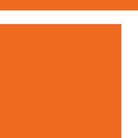
(32) 3531-2020
(32) 98419-8432
contato@hidraucass.com.br
dor Hidráulico Diversas Medidas Minas Gerais
rias Especificações
Anel Backup Nitrica
a De Nylon
Anel Guia De Nylon Minas Gerais
icas Em Mg
Articulação Axial Para Veículos
s Hidráulicos Minas Gerais
Bomba Hidráulica
onstrução Civil
Cabo De Acionamento
ulico Personalizado Em Mg
Comando Hidráulico
nel Backup Nitrica Com Variação De Medidas
Anel Guia De Nylon Em Minas Gerais
 Junta Universal De Acoplamento Em Mg