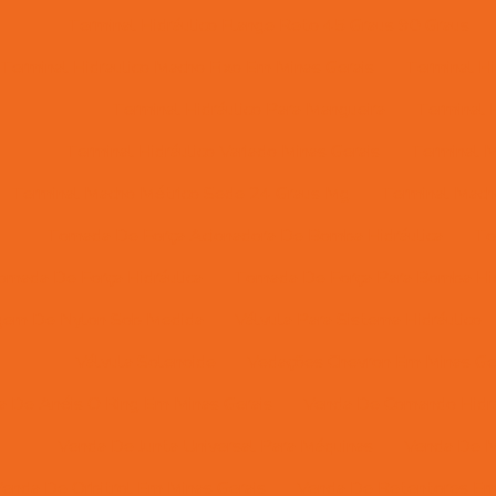
Terminal Hidráulico Flange Reto 45 Graus 90 Graus
Terminal Hidraulico Macho Fixo Em Minas Gerais
Terminal Hi
Terminal Hidráulico Para Mangueira
Terminal H
Terminal Hidráulico Variado Minas Gerais
Terminal M
Terminal Macho Métrico Sede 24 Graus Mg
Terminal Macho
Tomada De Força Acionadora De Bomba Hidráulica
To
omada De Força Hidráulica
Tomada De Força Para Bomba Hid
gem De Nylon Sob Medida
Válvula Para Sistema Hidráulico
Válvula Solenoide
Vedações Chevron Em Minas Ge
a De Anéis O Ring Em Minas Gerais
Venda De Comando Hidrá
Venda De Junta Universal Para Máquinas
Venda De M
enda De Orbitrol Em Minas Gerais
Venda De Retentores Em