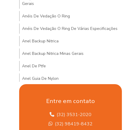
Gerais
Anéis De Vedação O Ring
Anéis De Vedação O Ring De Várias Especificações
Anel Backup Nitrica
Anel Backup Nitrica Minas Gerais
Anel De Ptfe
Anel Guia De Nylon
Anel Guia De Nylon Minas Gerais
Entre em contato
Anel Quadrado De Borracha
(32) 3531-2020
Arruela De Vedações Hidráulicas Em Mg
(32) 98419-8432
Articulação Axial Para Veículos