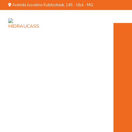
Avenida Juscelino Kubitscheck, 145 - Ubá - MG
C