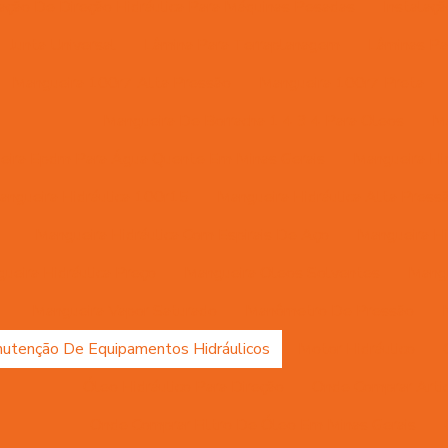
lação De Direção Hidráulica Para Máquinas Pesadas
Instalaç
Junta Universal
Lâmina Para Terraplanagem
Lâminas Pa
Mangueira 100r7 Alta Pressão
Mangueira 100r7 Preta
Mangueira De Borracha 1 4 3 4 Para Oleos
Ma
eira Epdm Para Água Quente Em Minas Gerais
Mangueira Hid
angueira Hidráulica 100r15
Mangueira Hidráulica Alta Press
Mangueira Hidráulica Com Espirais De Aço
Mangueira Hi
ueira Hidráulica Preço
Mangueira Oleos Solventes
Mangu
Mangueira Vapor Saturado
Manômetro De Pressão
utenção De Equipamentos Hidráulicos
Motor Hidráulico
Óleo Hidráulico Para Direção
Onde Comprar Artic
Onde Comprar Filtro De Óleo Em Minas Gerais