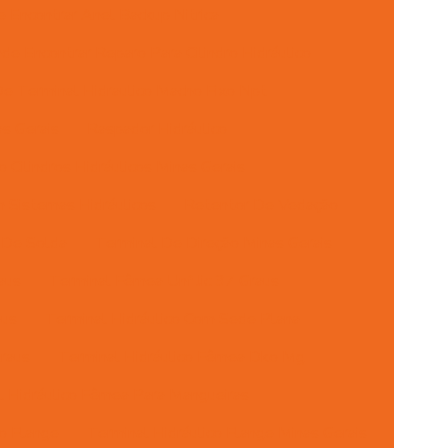
 Encontrar Anel Backup Nitrica
de Encontrar Reparo Para Cilindro Hidráulico
e Terminal Hidraulico Macho Fixo Npt
s Gerais
Raspador Hidráulico
 Cilindros Hidráulicos Minas Gerais
 Sistemas Hidráulicos
Retentor De Vedação
 De Solda
Terminal De Direção Minas Gerais
aus
Terminal Fêmea Unf Jic 37 Graus
aus
Terminal Hidráulico Com Sede Plana
raus
Terminal Hidráulico Fêmea Dko Mg
l Hidráulico Fêmea Para Mangueiras
co Flange
Terminal Hidráulico Flange Minas Gerais