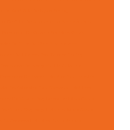
or De Anel Guia De Nylon Em Mg
dor De Cabo De Acionamento Para Máquinas
Fornecedor De Cruzeta Em Minas Gerais
cedor De Filtro De Óleo Para Motores
ecedor De Lâminas Para Terreno Em Mg
Fornecedor De Mangueira Hidráulica Mg
Fornecedor De Motor Hidráulico Para Indústria
edor De Solenóide Para Sistemas Hidráulicos
cedor De Válvula Reguladora Em Minas Gerais
De Válvula Segurança Hidráulica Minas Gerais
ão De Comando Hidráulico Para Máquinas