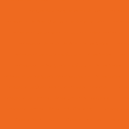
Flanges Para Mangueiras Hidráulicas
Forneced
Fornecedor De Anel Quadrado De Borracha Tefo
Fornece
Fornecedor De Comando Hidráulico Em Belo Horizonte
Fornecedor De Filtro De Ar Em Minas Gerais
Forne
Fornecedor De Filtro Hidráulico Em Minas Gerais
Forn
Fornecedor De Mangueira Hidráulica Em Minas Gerais
Fornecedor De Mangueira Vapor Saturado Em Minas Gerais
Fornecedor De Óleo De Motor Em Belo Horizonte
Fornec
Fornecedor De Terminal Fêmea Unf Em Minas Gerais
Forne
Fornecedor Terminal Fêmea Jic 37 Graus Mg
Fornecedores 
Gaxeta De Pu Tipo B
Gaxeta Hidráulica
Instalaç