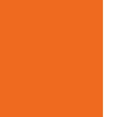
Terminal Hidráulico Giratório 60 Graus
draulico Macho Npt
Terminal Hidráulico Orfs
idráulico Unf Jic Para Mangueiras
acho Fixo Para Mangueira Minas Gerais
 Unf Jic 37 Graus
Terminal Métrico Macho
mada De Força Acionamento Pneumático
ráulica Em Minas Gerais
Usinagem De Metais
Válvula Reguladora De Fluxo
Válvula Segurança
rais
Vedações Chevron Hidráulicas
ulico Em Minas Gerais
Venda De Filtro Hidráulico
anômetro De Pressão Em Minas Gerais
 Minas Gerais
Venda De Solenóide Hidráulico