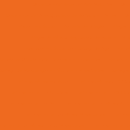
Onde Comprar Retentor Para Máquinas
Onde
Onde Encontrar Anel Quadrado De Borracha Em Minas
On
Pistom Hidráulico
Ponteira De Direção
Preços D
Preços De Válvula Reguladora De Fluxo Em Mina
Raspador Hidráulico Com Carcaça De Aço
Reparo
Reparo De Orbitrol Para Tratores E Empilhadeiras
Reparo Em
Serviço De Manutenção Hidráulica Em Minas Gerais
Serviços
Terminal Fêmea Hidráulico
Terminal Fêmea Jic 37 Gr
Terminal Hidráulico 45 Graus
Terminal Hidráulico 90 Gr
Terminal Hidráulico Dko
Terminal Hidráulico Fêmea 45 G
Terminal Hidráulico Fêmea Minas Gerais
Termina
nal Hidráulico Fêmea Unf Jic Minas Gerais
Terminal Hidráuli