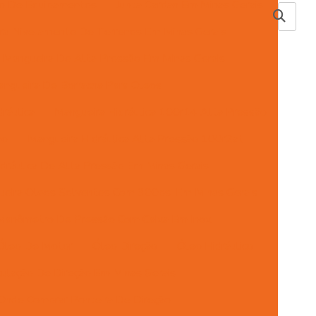
ão De Equipamentos
Junta Cardan Em Minas Gerais
ra Nivelamento De Terrenos Em Minas Gerais
Mangueira De Alta Pressão Em Minas Gerais
ngueira De Borracha Para Oleos
ráulica
Mangueira Hidráulica 100r14 Alta Pressão
ão
Mangueira Hidráulica Alta Pressão 100r2at
dráulica De Alta Pressão Em Minas Gerais
eira Oleos Solventes Com 300psi Em Minas Gerais
Manômetro De Pressão Com Caixa Em Inox
Óleo De Motor
Óleo Direção
Óleo Hidráulico
ulação De Direção Em Minas Gerais
Onde Comprar Ponteira De Direção