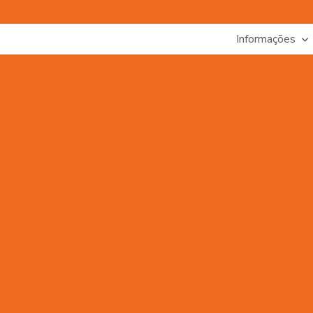
Informações
Adaptador Hidráulico
Adaptador Hidráulico Curvo
Adapta
Anéis De Vedação O Ring
Anéis De Vedação O Ring De Vá
Anel Backup Nitrica Minas Gerais
Anel De Ptfe
Anel Gui
Anel Quadrado De Borracha
Arruela De Vedações Hidrául
Articulação De Direção
Assistência Técnica Para Equipamento
Bomba Hidráulica Minas Gerais
Bomba Hidráulica Para C
abo De Acionamento Hidráulico Minas Gerais
Cilindro Hidrá
Compra De Válvula Solenoide Em Minas Gerais
Comprar A
Comprar Anel De Ptfe Em Minas Gerais
Comprar 
Comprar Anel Quadrado De Borracha Em Mg
Comprar