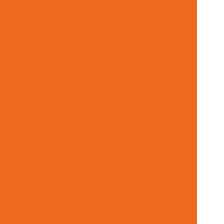
eira Hidráulica 100r1at Em Minas Gerais
ira Hidráulica Ptfe Para Caminhões
ar Terminal Hidráulico Em Minas Gerais
erminal Hidráulico Fêmea Variedade
Comprar Terminal Hidráulico Sede Plana
minal Macho Npt
Conjunto Chevron Para Pistons
rdan
Cruzeta Para Junta Universal Do Eixo
Dente De Aço Para Nivelamento Em Solo
m Mg
Fábrica De Pistão Hidráulico Em Minas Gerais
ltro De Ar Para Automóvel
Filtro De Combustível
mbustível Para Motor Diesel
Filtro De Óleo
o
Filtro Hidráulico Para Máquinas Minas Gerais