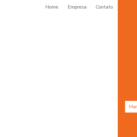
Insta
Home
Empresa
Contato
Mangu
M
Mang
Man