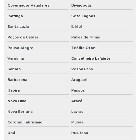
Filtro Hidráulico
Governador Valadares
Divinópolis
Filtro Hidráulico Para Máquinas Minas Gerais
Ipatinga
Sete Lagoas
Flanges Para Mangueiras Hidráulicas
Santa Luzia
Ibirité
Fornecedor De Anel Guia De Nylon Em Mg
Poços de Caldas
Patos de Minas
Fornecedor De Anel Quadrado De Borracha Tefo
Pouso Alegre
Teófilo Otoni
Fornecedor De Cabo De Acionamento Para Máquinas
Varginha
Conselheiro Lafaiete
Sabará
Vespasiano
Fornecedor De Comando Hidráulico Em Belo Horizonte
Barbacena
Araguari
Fornecedor De Cruzeta Em Minas Gerais
Itabira
Passos
Fornecedor De Filtro De Ar Em Minas Gerais
Nova Lima
Araxá
Fornecedor De Filtro De Óleo Para Motores
Nova Serrana
Lavras
Fornecedor De Filtro Hidráulico Em Minas Gerais
Coronel Fabriciano
Muriaé
Fornecedor De Lâminas Para Terreno Em Mg
Ubá
Ituiutaba
Fornecedor De Mangueira Hidráulica Em Minas Gerais