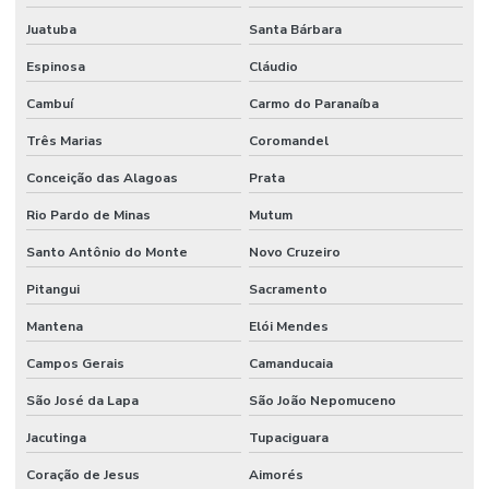
Manômetro De Pressão Com Caixa Em Inox
Juatuba
Santa Bárbara
Manutenção De Equipamentos Hidráulicos
Espinosa
Cláudio
Cambuí
Carmo do Paranaíba
Motor Hidráulico
Três Marias
Coromandel
Óleo De Motor
Conceição das Alagoas
Prata
Óleo Direção
Rio Pardo de Minas
Mutum
Óleo Hidráulico
Santo Antônio do Monte
Novo Cruzeiro
Óleo Hidráulico Para Direção
Pitangui
Sacramento
Onde Comprar Articulação De Direção Em Minas Gerais
Mantena
Elói Mendes
Onde Comprar Filtro De Óleo Em Minas Gerais
Campos Gerais
Camanducaia
Onde Comprar Ponteira De Direção
São José da Lapa
São João Nepomuceno
Onde Comprar Retentor Para Máquinas
Jacutinga
Tupaciguara
Onde Encontrar Anel Backup Nitrica
Coração de Jesus
Aimorés