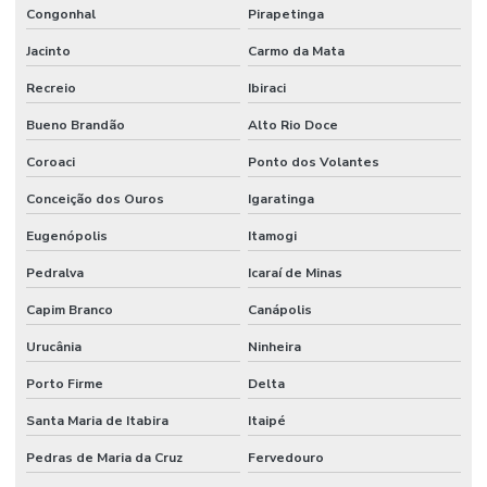
Congonhal
Pirapetinga
Jacinto
Carmo da Mata
Recreio
Ibiraci
Bueno Brandão
Alto Rio Doce
Coroaci
Ponto dos Volantes
Conceição dos Ouros
Igaratinga
Eugenópolis
Itamogi
Pedralva
Icaraí de Minas
Capim Branco
Canápolis
Urucânia
Ninheira
Porto Firme
Delta
Santa Maria de Itabira
Itaipé
Pedras de Maria da Cruz
Fervedouro