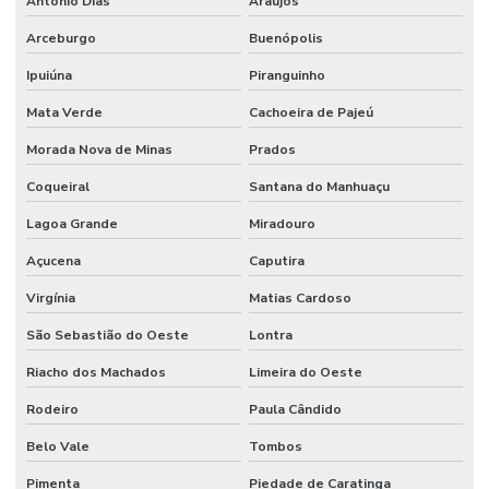
Antônio Dias
Araújos
Arceburgo
Buenópolis
Ipuiúna
Piranguinho
Mata Verde
Cachoeira de Pajeú
Morada Nova de Minas
Prados
Coqueiral
Santana do Manhuaçu
Lagoa Grande
Miradouro
Açucena
Caputira
Virgínia
Matias Cardoso
São Sebastião do Oeste
Lontra
Riacho dos Machados
Limeira do Oeste
Rodeiro
Paula Cândido
Belo Vale
Tombos
Pimenta
Piedade de Caratinga