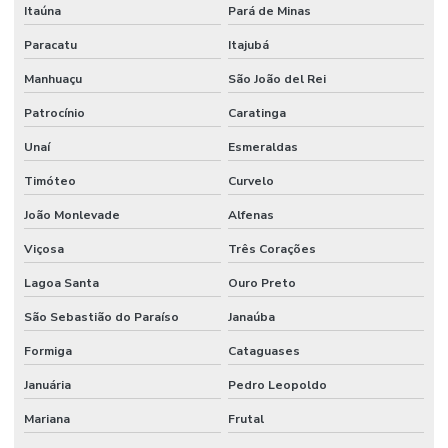
Itaúna
Pará de Minas
Fornecedor De Mangueira Hidráulica Mg
Paracatu
Itajubá
Fornecedor De Mangueira Vapor Saturado Em Minas Gerais
Manhuaçu
São João del Rei
Fornecedor De Motor Hidráulico Para Indústria
Patrocínio
Caratinga
Fornecedor De Óleo De Motor Em Belo Horizonte
Unaí
Esmeraldas
Timóteo
Curvelo
Fornecedor De Solenóide Para Sistemas Hidráulicos
João Monlevade
Alfenas
Fornecedor De Terminal Fêmea Unf Em Minas Gerais
Viçosa
Três Corações
Fornecedor De Válvula Reguladora Em Minas Gerais
Lagoa Santa
Ouro Preto
Fornecedor Terminal Fêmea Jic 37 Graus Mg
São Sebastião do Paraíso
Janaúba
Fornecedores De Válvula Segurança Hidráulica Minas Gerais
Formiga
Cataguases
Gaxeta De Pu Tipo B
Januária
Pedro Leopoldo
Gaxeta Hidráulica
Mariana
Frutal
Instalação De Comando Hidráulico Para Máquinas