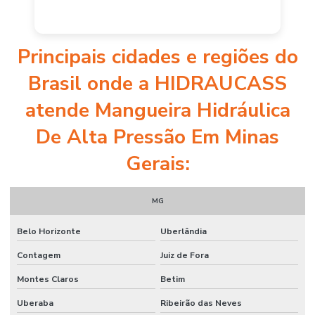
Mangueira Hidráulica 100r14 Alta Pressão
Dente De Aço Para Nivelamento Em Solo
Direção Hidrostático
Principais cidades e regiões do
Empresa De Instalação De Equipamentos Em Mg
Brasil onde a HIDRAUCASS
Fábrica De Pistão Hidráulico Em Minas Gerais
atende Mangueira Hidráulica
Filtro De Ar
De Alta Pressão Em Minas
Filtro De Ar Para Ar Condicionado Residencial
Gerais:
Filtro De Ar Para Automóvel
Filtro De Combustível
MG
Filtro De Combustível Para Carro De Passeio
Belo Horizonte
Uberlândia
Filtro De Combustível Para Motor Diesel
Contagem
Juiz de Fora
Filtro De Óleo
Montes Claros
Betim
Filtro De Óleo Auto Peças Em Belo Horizonte
Uberaba
Ribeirão das Neves