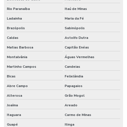
Válvula Reguladora De Fluxo
Rio Paranaíba
Itaú de Minas
Válvula Segurança
Ladainha
Maria da Fé
Válvula Solenoide
Brazópolis
Sabinópolis
Vedações Chevron Em Minas Gerais
Caldas
Astolfo Dutra
Vedações Chevron Hidráulicas
Matias Barbosa
Capitão Enéas
Venda De Anéis O Ring Em Minas Gerais
Montalvânia
Águas Vermelhas
Venda De Comando Hidráulico Em Minas Gerais
Martinho Campos
Candeias
Venda De Filtro Hidráulico
Bicas
Felixlândia
Venda De Junta Universal Para Máquinas
Abre Campo
Papagaios
Venda De Manômetro De Pressão Em Minas Gerais
Alterosa
Grão Mogol
Joaíma
Areado
Venda De Orbitrol Em Minas Gerais
Itaguara
Carmo de Minas
Venda De Retentores Em Minas Gerais
Guapé
Itinga
Venda De Solenóide Hidráulico