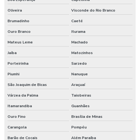
Mangueira Hidráulica
Oliveira
Visconde do Rio Branco
Mangueira Hidráulica 100r14 Alta Pressão
Brumadinho
Caeté
Mangueira Hidráulica 100r15
Ouro Branco
Iturama
Mateus Leme
Machado
Mangueira Hidráulica Alta Pressão
Jaíba
Matozinhos
Mangueira Hidráulica Alta Pressão 100r2at
Porteirinha
Sarzedo
Mangueira Hidráulica Com Espirais De Aço
Piumhi
Nanuque
Mangueira Hidráulica De Alta Pressão Em Minas Gerais
São Joaquim de Bicas
Araçuaí
Mangueira Hidráulica Preço
Várzea da Palma
Taiobeiras
Mangueira Oleos Solventes
Itamarandiba
Guanhães
Mangueira Oleos Solventes Com 300psi Em Minas Gerais
Ouro Fino
Brasília de Minas
Mangueira Vapor Saturado
Carangola
Pompéu
Manômetro De Pressão
Barão de Cocais
Além Paraíba