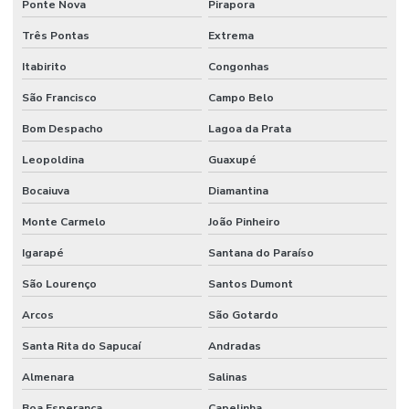
Ponte Nova
Pirapora
Instalação De Direção Hidráulica Para Máquinas Pesadas
Três Pontas
Extrema
Instalação De Equipamentos
Itabirito
Congonhas
Junta Cardan Em Minas Gerais
São Francisco
Campo Belo
Bom Despacho
Lagoa da Prata
Junta Universal
Leopoldina
Guaxupé
Lâmina Para Terraplanagem
Bocaiuva
Diamantina
Lâminas Para Nivelamento De Terrenos Em Minas Gerais
Monte Carmelo
João Pinheiro
Mangueira 100r7 Alta Pressão
Igarapé
Santana do Paraíso
Mangueira 100r7 Preta
São Lourenço
Santos Dumont
Mangueira De Alta Pressão Em Minas Gerais
Arcos
São Gotardo
Mangueira De Borracha 1 4 3 4 Para Oleos
Santa Rita do Sapucaí
Andradas
Mangueira De Borracha Para Oleos
Almenara
Salinas
Mangueira Epdm Para Água Quente Em Minas Gerais
Boa Esperança
Capelinha