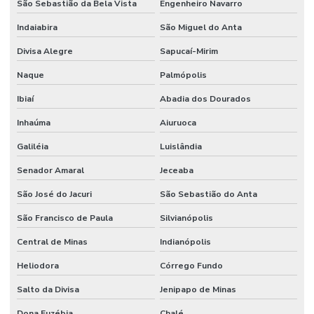
São Sebastião da Bela Vista
Engenheiro Navarro
Indaiabira
São Miguel do Anta
Divisa Alegre
Sapucaí-Mirim
Naque
Palmópolis
Ibiaí
Abadia dos Dourados
Inhaúma
Aiuruoca
Galiléia
Luislândia
Senador Amaral
Jeceaba
São José do Jacuri
São Sebastião do Anta
São Francisco de Paula
Silvianópolis
Central de Minas
Indianópolis
Heliodora
Córrego Fundo
Salto da Divisa
Jenipapo de Minas
Dona Euzébia
Chalé