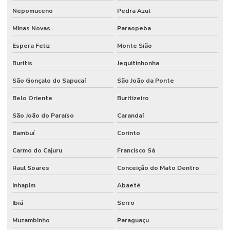
Onde Encontrar Anel Quadrado De Borracha Em Minas
Nepomuceno
Pedra Azul
Minas Novas
Paraopeba
Onde Encontrar Reparo Para Cilindro Hidráulico
Espera Feliz
Monte Sião
Pistom Hidráulico
Buritis
Jequitinhonha
Ponteira De Direção
São Gonçalo do Sapucaí
São João da Ponte
Preços De Terminal Hidraulico Macho Fixo Npt
Belo Oriente
Buritizeiro
Preços De Válvula Reguladora De Fluxo Em Minas Gerais
São João do Paraíso
Carandaí
Raspador Hidráulico
Bambuí
Corinto
Raspador Hidráulico Com Carcaça De Aço
Carmo do Cajuru
Francisco Sá
Reparo Cilindros Hidráulicos Minas Gerais
Raul Soares
Conceição do Mato Dentro
Reparo De Orbitrol Para Tratores E Empilhadeiras
Inhapim
Abaeté
Reparo Em Sistemas Hidráulicos
Ibiá
Serro
Retentor De Vedação
Muzambinho
Paraguaçu