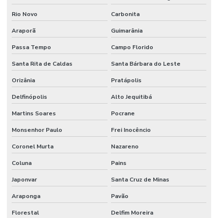
Rio Novo
Carbonita
Araporã
Guimarânia
Passa Tempo
Campo Florido
Santa Rita de Caldas
Santa Bárbara do Leste
Orizânia
Pratápolis
Delfinópolis
Alto Jequitibá
Martins Soares
Pocrane
Monsenhor Paulo
Frei Inocêncio
Coronel Murta
Nazareno
Coluna
Pains
Japonvar
Santa Cruz de Minas
Araponga
Pavão
Florestal
Delfim Moreira