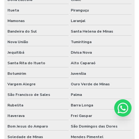
Itueta
Piranguçu
Mamonas
Laranjal
Bandeira do Sul
Santa Helena de Minas
Nova União
Tumiritinga
Jequitibá
Divisa Nova
Santa Rita do Itueto
Alto Caparaó
Botumirim
Juvenília
Vargem Alegre
Ouro Verde de Minas
São Francisco de Sales
Palma
Rubelita
Barra Longa
Itaverava
Frei Gaspar
Bom Jesus do Amparo
São Domingos das Dores
Soledade de Minas
Mendes Pimentel