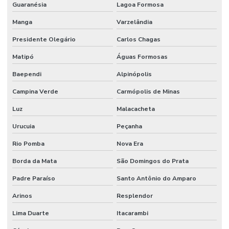
Guaranésia
Lagoa Formosa
Terminal Hidráulico Fêmea Minas Gerais
Manga
Varzelândia
Terminal Hidráulico Fêmea Para Mangueiras
Presidente Olegário
Carlos Chagas
Terminal Hidráulico Fêmea Unf Jic Minas Gerais
Matipó
Águas Formosas
Terminal Hidráulico Flange
Baependi
Alpinópolis
Terminal Hidráulico Flange Minas Gerais
Campina Verde
Carmópolis de Minas
Terminal Hidráulico Flange Reto 45 Graus 90 Graus
Luz
Malacacheta
Terminal Hidráulico Giratório 60 Graus
Urucuia
Peçanha
Terminal Hidraulico Macho Fixo Em Minas Gerais
Rio Pomba
Nova Era
Terminal Hidraulico Macho Npt
Borda da Mata
São Domingos do Prata
Terminal Hidráulico Orfs
Padre Paraíso
Santo Antônio do Amparo
Terminal Hidráulico Para Mangueira
Arinos
Resplendor
Lima Duarte
Itacarambi
Terminal Hidráulico Unf Jic Para Mangueiras