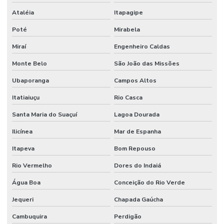
Ataléia
Itapagipe
Poté
Mirabela
Miraí
Engenheiro Caldas
Monte Belo
São João das Missões
Ubaporanga
Campos Altos
Itatiaiuçu
Rio Casca
Santa Maria do Suaçuí
Lagoa Dourada
Ilicínea
Mar de Espanha
Itapeva
Bom Repouso
Rio Vermelho
Dores do Indaiá
Água Boa
Conceição do Rio Verde
Jequeri
Chapada Gaúcha
Cambuquira
Perdigão