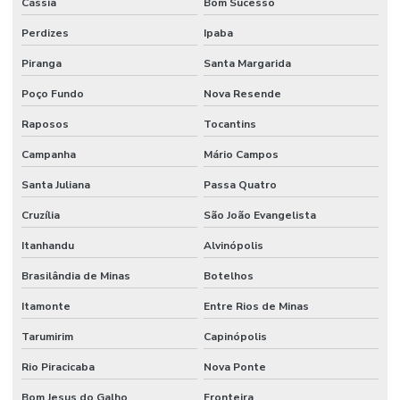
Cássia
Bom Sucesso
Terminal Hidráulico Variado Minas Gerais
Perdizes
Ipaba
Terminal Macho Fixo Para Mangueira Minas Gerais
Piranga
Santa Margarida
Terminal Macho Métrico Sede 24 Graus Mg
Poço Fundo
Nova Resende
Terminal Macho Unf Jic 37 Graus
Raposos
Tocantins
Terminal Métrico Macho
Campanha
Mário Campos
Tomada De Força Acionadora De Bomba Hidráulica
Santa Juliana
Passa Quatro
Tomada De Força Acionamento Pneumático
Cruzília
São João Evangelista
Tomada De Força Hidráulica
Itanhandu
Alvinópolis
Tomada De Força Para Bomba Hidráulica Em Minas Gerais
Brasilândia de Minas
Botelhos
Usinagem De Metais
Itamonte
Entre Rios de Minas
Usinagem De Nylon Sob Medida
Tarumirim
Capinópolis
Rio Piracicaba
Nova Ponte
Válvula Para Sistema Hidráulico
Bom Jesus do Galho
Fronteira