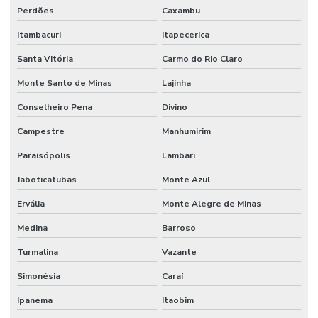
Serviço De Manutenção Hidráulica Em Minas Gerais
Perdões
Caxambu
Itambacuri
Itapecerica
Serviços De Solda
Santa Vitória
Carmo do Rio Claro
Terminal De Direção Minas Gerais
Monte Santo de Minas
Lajinha
Terminal Fêmea Hidráulico
Conselheiro Pena
Divino
Terminal Fêmea Jic 37 Graus
Campestre
Manhumirim
Terminal Fêmea Unf Jic 37 Graus
Paraisópolis
Lambari
Terminal Hidráulico 45 Graus
Jaboticatubas
Monte Azul
Terminal Hidráulico 90 Graus
Ervália
Monte Alegre de Minas
Terminal Hidráulico Com Sede Plana
Medina
Barroso
Terminal Hidráulico Dko
Turmalina
Vazante
Terminal Hidráulico Fêmea 45 Graus
Simonésia
Caraí
Terminal Hidráulico Fêmea Dko Mg
Ipanema
Itaobim