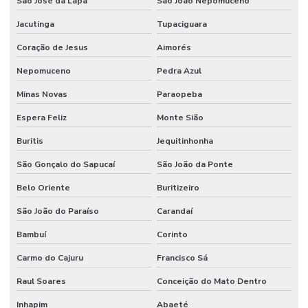
São José da Lapa
São João Nepomuceno
Onde Comprar Ponteira De Direção
Jacutinga
Tupaciguara
Onde Comprar Retentor Para Máquinas
Coração de Jesus
Aimorés
Onde Encontrar Anel Backup Nitrica
Nepomuceno
Pedra Azul
Minas Novas
Paraopeba
Onde Encontrar Anel Quadrado De Borracha Em Minas
Espera Feliz
Monte Sião
Onde Encontrar Reparo Para Cilindro Hidráulico
Buritis
Jequitinhonha
Pistom Hidráulico
São Gonçalo do Sapucaí
São João da Ponte
Ponteira De Direção
Belo Oriente
Buritizeiro
Preços De Terminal Hidraulico Macho Fixo Npt
São João do Paraíso
Carandaí
Preços De Válvula Reguladora De Fluxo Em Minas Gerais
Bambuí
Corinto
Raspador Hidráulico
Carmo do Cajuru
Francisco Sá
Raspador Hidráulico Com Carcaça De Aço
Raul Soares
Conceição do Mato Dentro
Reparo Cilindros Hidráulicos Minas Gerais
Inhapim
Abaeté