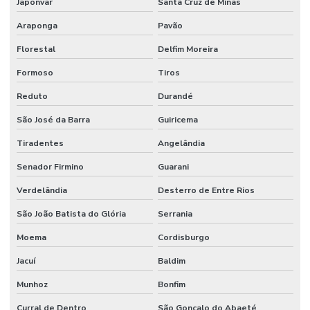
Japonvar
Santa Cruz de Minas
Araponga
Pavão
Florestal
Delfim Moreira
Formoso
Tiros
Reduto
Durandé
São José da Barra
Guiricema
Tiradentes
Angelândia
Senador Firmino
Guarani
Verdelândia
Desterro de Entre Rios
São João Batista do Glória
Serrania
Moema
Cordisburgo
Jacuí
Baldim
Munhoz
Bonfim
Curral de Dentro
São Gonçalo do Abaeté