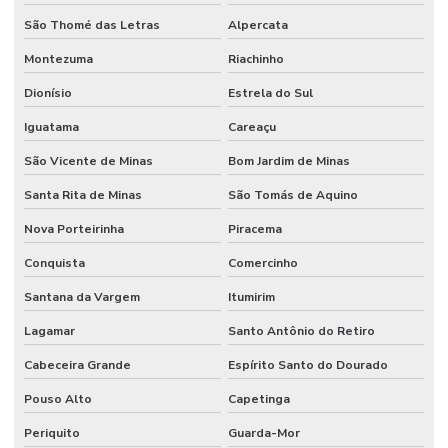
São Thomé das Letras
Alpercata
Montezuma
Riachinho
Dionísio
Estrela do Sul
Iguatama
Careaçu
São Vicente de Minas
Bom Jardim de Minas
Santa Rita de Minas
São Tomás de Aquino
Nova Porteirinha
Piracema
Conquista
Comercinho
Santana da Vargem
Itumirim
Lagamar
Santo Antônio do Retiro
Cabeceira Grande
Espírito Santo do Dourado
Pouso Alto
Capetinga
Periquito
Guarda-Mor