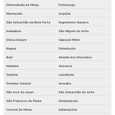
Divinolândia de Minas
Felisburgo
Machacalis
Jequitaí
São Sebastião da Bela Vista
Engenheiro Navarro
Indaiabira
São Miguel do Anta
Divisa Alegre
Sapucaí-Mirim
Naque
Palmópolis
Ibiaí
Abadia dos Dourados
Inhaúma
Aiuruoca
Galiléia
Luislândia
Senador Amaral
Jeceaba
São José do Jacuri
São Sebastião do Anta
São Francisco de Paula
Silvianópolis
Central de Minas
Indianópolis