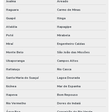
Joaíma
Areado
Venda De Manômetro De Pressão Em Minas Gerais
Itaguara
Carmo de Minas
Venda De Orbitrol Em Minas Gerais
Guapé
Itinga
Venda De Retentores Em Minas Gerais
Ataléia
Itapagipe
Venda De Solenóide Hidráulico
Poté
Mirabela
Miraí
Engenheiro Caldas
Monte Belo
São João das Missões
Ubaporanga
Campos Altos
Itatiaiuçu
Rio Casca
Santa Maria do Suaçuí
Lagoa Dourada
Ilicínea
Mar de Espanha
Itapeva
Bom Repouso
Rio Vermelho
Dores do Indaiá
Água Boa
Conceição do Rio Verde