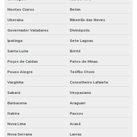
Filtro De Combustível Para Motor Diesel
Montes Claros
Betim
Filtro De Óleo
Uberaba
Ribeirão das Neves
Filtro De Óleo Auto Peças Em Belo Horizonte
Governador Valadares
Divinópolis
Filtro Hidráulico
Ipatinga
Sete Lagoas
Filtro Hidráulico Para Máquinas Minas Gerais
Santa Luzia
Ibirité
Flanges Para Mangueiras Hidráulicas
Poços de Caldas
Patos de Minas
Fornecedor De Anel Guia De Nylon Em Mg
Pouso Alegre
Teófilo Otoni
Varginha
Conselheiro Lafaiete
Fornecedor De Anel Quadrado De Borracha Tefo
Sabará
Vespasiano
Fornecedor De Cabo De Acionamento Para Máquinas
Barbacena
Araguari
Fornecedor De Comando Hidráulico Em Belo Horizonte
Itabira
Passos
Fornecedor De Cruzeta Em Minas Gerais
Nova Lima
Araxá
Fornecedor De Filtro De Ar Em Minas Gerais
Nova Serrana
Lavras