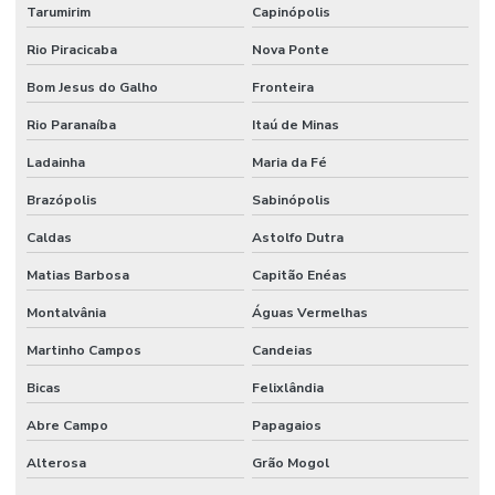
Tarumirim
Capinópolis
Usinagem De Metais
Rio Piracicaba
Nova Ponte
Usinagem De Nylon Sob Medida
Bom Jesus do Galho
Fronteira
Válvula Para Sistema Hidráulico
Rio Paranaíba
Itaú de Minas
Válvula Reguladora De Fluxo
Ladainha
Maria da Fé
Válvula Segurança
Brazópolis
Sabinópolis
Válvula Solenoide
Caldas
Astolfo Dutra
Vedações Chevron Em Minas Gerais
Matias Barbosa
Capitão Enéas
Vedações Chevron Hidráulicas
Montalvânia
Águas Vermelhas
Venda De Anéis O Ring Em Minas Gerais
Martinho Campos
Candeias
Venda De Comando Hidráulico Em Minas Gerais
Bicas
Felixlândia
Venda De Filtro Hidráulico
Abre Campo
Papagaios
Venda De Junta Universal Para Máquinas
Alterosa
Grão Mogol