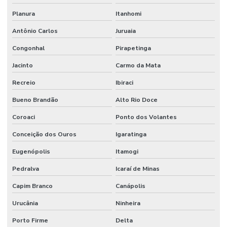
Planura
Itanhomi
Antônio Carlos
Juruaia
Congonhal
Pirapetinga
Jacinto
Carmo da Mata
Recreio
Ibiraci
Bueno Brandão
Alto Rio Doce
Coroaci
Ponto dos Volantes
Conceição dos Ouros
Igaratinga
Eugenópolis
Itamogi
Pedralva
Icaraí de Minas
Capim Branco
Canápolis
Urucânia
Ninheira
Porto Firme
Delta