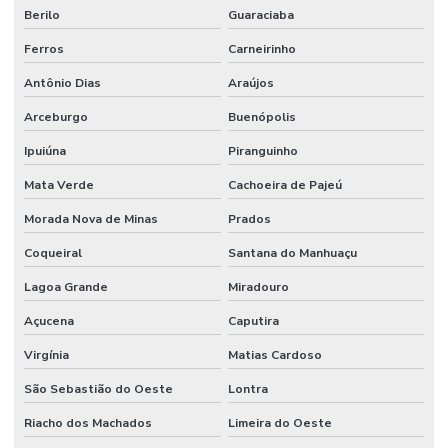
Berilo
Guaraciaba
Ferros
Carneirinho
Antônio Dias
Araújos
Arceburgo
Buenópolis
Ipuiúna
Piranguinho
Mata Verde
Cachoeira de Pajeú
Morada Nova de Minas
Prados
Coqueiral
Santana do Manhuaçu
Lagoa Grande
Miradouro
Açucena
Caputira
Virgínia
Matias Cardoso
São Sebastião do Oeste
Lontra
Riacho dos Machados
Limeira do Oeste