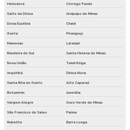
Heliodora
Córrego Fundo
Salto da Divisa
Jenipapo de Minas
Dona Euzébia
Chalé
Itueta
Piranguçu
Mamonas
Laranjal
Bandeira do Sul
Santa Helena de Minas
Nova União
Tumiritinga
Jequitibá
Divisa Nova
Santa Rita do Itueto
Alto Caparaó
Botumirim
Juvenília
Vargem Alegre
Ouro Verde de Minas
São Francisco de Sales
Palma
Rubelita
Barra Longa