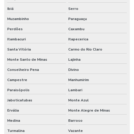
Reparo De Orbitrol Para Tratores E Empilhadeiras
Ibiá
Serro
Reparo Em Sistemas Hidráulicos
Muzambinho
Paraguaçu
Perdões
Caxambu
Retentor De Vedação
Itambacuri
Itapecerica
Serviço De Manutenção Hidráulica Em Minas Gerais
Santa Vitória
Carmo do Rio Claro
Serviços De Solda
Monte Santo de Minas
Lajinha
Terminal De Direção Minas Gerais
Conselheiro Pena
Divino
Terminal Fêmea Hidráulico
Campestre
Manhumirim
Terminal Fêmea Jic 37 Graus
Paraisópolis
Lambari
Terminal Fêmea Unf Jic 37 Graus
Jaboticatubas
Monte Azul
Terminal Hidráulico 45 Graus
Ervália
Monte Alegre de Minas
Terminal Hidráulico 90 Graus
Medina
Barroso
Terminal Hidráulico Com Sede Plana
Turmalina
Vazante