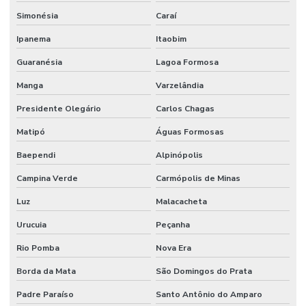
Terminal Hidráulico Dko
Simonésia
Caraí
Terminal Hidráulico Fêmea 45 Graus
Ipanema
Itaobim
Guaranésia
Lagoa Formosa
Terminal Hidráulico Fêmea Dko Mg
Manga
Varzelândia
Terminal Hidráulico Fêmea Minas Gerais
Presidente Olegário
Carlos Chagas
Terminal Hidráulico Fêmea Para Mangueiras
Matipó
Águas Formosas
Terminal Hidráulico Fêmea Unf Jic Minas Gerais
Baependi
Alpinópolis
Terminal Hidráulico Flange
Campina Verde
Carmópolis de Minas
Terminal Hidráulico Flange Minas Gerais
Luz
Malacacheta
Terminal Hidráulico Flange Reto 45 Graus 90 Graus
Urucuia
Peçanha
Terminal Hidráulico Giratório 60 Graus
Rio Pomba
Nova Era
Terminal Hidraulico Macho Fixo Em Minas Gerais
Borda da Mata
São Domingos do Prata
Terminal Hidraulico Macho Npt
Padre Paraíso
Santo Antônio do Amparo