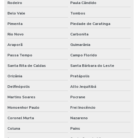
Rodeiro
Paula Cândido
Belo Vale
Tombos
Pimenta
Piedade de Caratinga
Rio Novo
Carbonita
Araporã
Guimarânia
Passa Tempo
Campo Florido
Santa Rita de Caldas
Santa Bárbara do Leste
Orizânia
Pratápolis
Delfinópolis
Alto Jequitibá
Martins Soares
Pocrane
Monsenhor Paulo
Frei Inocêncio
Coronel Murta
Nazareno
Coluna
Pains