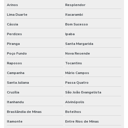
Terminal Hidráulico Orfs
Arinos
Resplendor
Lima Duarte
Itacarambi
Terminal Hidráulico Para Mangueira
Cássia
Bom Sucesso
Terminal Hidráulico Unf Jic Para Mangueiras
Perdizes
Ipaba
Terminal Hidráulico Variado Minas Gerais
Piranga
Santa Margarida
Terminal Macho Fixo Para Mangueira Minas Gerais
Poço Fundo
Nova Resende
Terminal Macho Métrico Sede 24 Graus Mg
Raposos
Tocantins
Terminal Macho Unf Jic 37 Graus
Campanha
Mário Campos
Terminal Métrico Macho
Santa Juliana
Passa Quatro
Tomada De Força Acionadora De Bomba Hidráulica
Cruzília
São João Evangelista
Tomada De Força Acionamento Pneumático
Itanhandu
Alvinópolis
Tomada De Força Hidráulica
Brasilândia de Minas
Botelhos
Tomada De Força Para Bomba Hidráulica Em Minas Gerais
Itamonte
Entre Rios de Minas