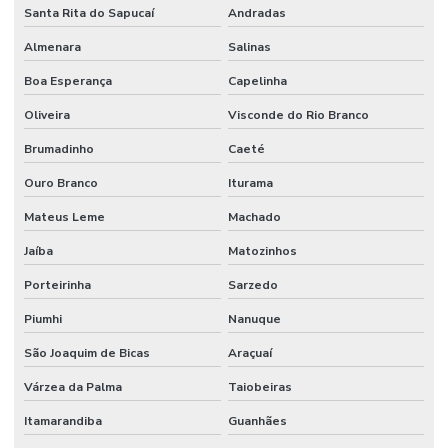
Santa Rita do Sapucaí
Andradas
Mangueira De Borracha 1 4 3 4 Para Oleos
Almenara
Salinas
Mangueira De Borracha Para Oleos
Boa Esperança
Capelinha
Mangueira Epdm Para Água Quente Em Minas Gerais
Oliveira
Visconde do Rio Branco
Mangueira Hidráulica
Brumadinho
Caeté
Ouro Branco
Iturama
Mangueira Hidráulica 100r14 Alta Pressão
Mateus Leme
Machado
Mangueira Hidráulica 100r15
Jaíba
Matozinhos
Mangueira Hidráulica Alta Pressão
Porteirinha
Sarzedo
Mangueira Hidráulica Alta Pressão 100r2at
Piumhi
Nanuque
Mangueira Hidráulica Com Espirais De Aço
São Joaquim de Bicas
Araçuaí
Mangueira Hidráulica De Alta Pressão Em Minas Gerais
Várzea da Palma
Taiobeiras
Mangueira Hidráulica Preço
Itamarandiba
Guanhães
Mangueira Oleos Solventes