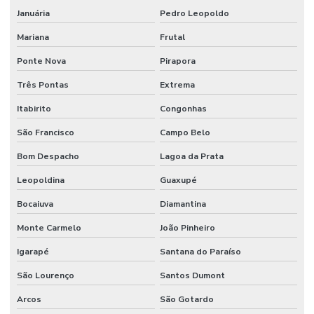
Fornecedores De Válvula Segurança Hidráulica Minas Gerais
Januária
Pedro Leopoldo
Gaxeta De Pu Tipo B
Mariana
Frutal
Gaxeta Hidráulica
Ponte Nova
Pirapora
Instalação De Comando Hidráulico Para Máquinas
Três Pontas
Extrema
Instalação De Direção Hidráulica Para Máquinas Pesadas
Itabirito
Congonhas
Instalação De Equipamentos
São Francisco
Campo Belo
Bom Despacho
Lagoa da Prata
Junta Cardan Em Minas Gerais
Leopoldina
Guaxupé
Junta Universal
Bocaiuva
Diamantina
Lâmina Para Terraplanagem
Monte Carmelo
João Pinheiro
Lâminas Para Nivelamento De Terrenos Em Minas Gerais
Igarapé
Santana do Paraíso
Mangueira 100r7 Alta Pressão
São Lourenço
Santos Dumont
Mangueira 100r7 Preta
Arcos
São Gotardo
Mangueira De Alta Pressão Em Minas Gerais