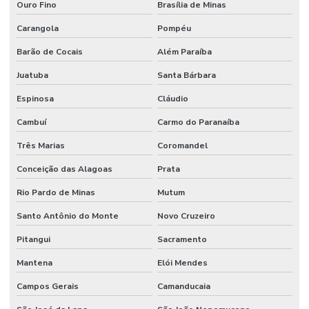
Ouro Fino
Brasília de Minas
Mangueira Oleos Solventes Com 300psi Em Minas Gerais
Carangola
Pompéu
Mangueira Vapor Saturado
Barão de Cocais
Além Paraíba
Manômetro De Pressão
Juatuba
Santa Bárbara
Manômetro De Pressão Com Caixa Em Inox
Espinosa
Cláudio
Cambuí
Carmo do Paranaíba
Manutenção De Equipamentos Hidráulicos
Três Marias
Coromandel
Motor Hidráulico
Conceição das Alagoas
Prata
Óleo De Motor
Rio Pardo de Minas
Mutum
Óleo Direção
Santo Antônio do Monte
Novo Cruzeiro
Óleo Hidráulico
Pitangui
Sacramento
Óleo Hidráulico Para Direção
Mantena
Elói Mendes
Onde Comprar Articulação De Direção Em Minas Gerais
Campos Gerais
Camanducaia
Onde Comprar Filtro De Óleo Em Minas Gerais