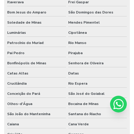
Itaverava
Frei Gaspar
Bom Jesus do Amparo
São Domingos das Dores
Soledade de Minas
Mendes Pimentel
Luminárias
Cipotânea
Patrocínio do Muriaé
Rio Manso
Pai Pedro
Pirajuba
Bonfinópolis de Minas
Senhora de Oliveira
Catas Altas
Datas
Crucilândia
Rio Espera
Conceição do Pará
São José do Goiabal
Olhos-d'Água
Bocaina de Minas
São João do Manteninha
Santana do Riacho
Caiana
Cana Verde