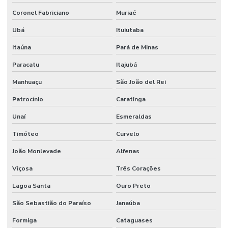
Fornecedor De Filtro De Óleo Para Motores
Coronel Fabriciano
Muriaé
Fornecedor De Filtro Hidráulico Em Minas Gerais
Ubá
Ituiutaba
Fornecedor De Lâminas Para Terreno Em Mg
Itaúna
Pará de Minas
Fornecedor De Mangueira Hidráulica Em Minas Gerais
Paracatu
Itajubá
Fornecedor De Mangueira Hidráulica Mg
Manhuaçu
São João del Rei
Fornecedor De Mangueira Vapor Saturado Em Minas Gerais
Patrocínio
Caratinga
Fornecedor De Motor Hidráulico Para Indústria
Unaí
Esmeraldas
Timóteo
Curvelo
Fornecedor De Óleo De Motor Em Belo Horizonte
João Monlevade
Alfenas
Fornecedor De Solenóide Para Sistemas Hidráulicos
Viçosa
Três Corações
Fornecedor De Terminal Fêmea Unf Em Minas Gerais
Lagoa Santa
Ouro Preto
Fornecedor De Válvula Reguladora Em Minas Gerais
São Sebastião do Paraíso
Janaúba
Fornecedor Terminal Fêmea Jic 37 Graus Mg
Formiga
Cataguases