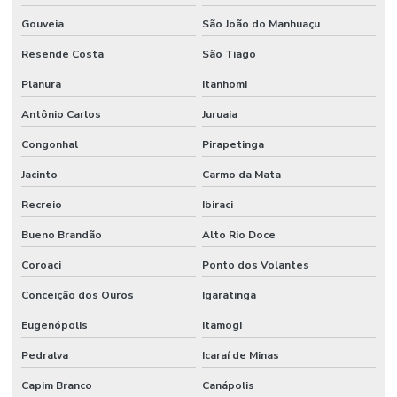
Gouveia
São João do Manhuaçu
Resende Costa
São Tiago
Planura
Itanhomi
Antônio Carlos
Juruaia
Congonhal
Pirapetinga
Jacinto
Carmo da Mata
Recreio
Ibiraci
Bueno Brandão
Alto Rio Doce
Coroaci
Ponto dos Volantes
Conceição dos Ouros
Igaratinga
Eugenópolis
Itamogi
Pedralva
Icaraí de Minas
Capim Branco
Canápolis