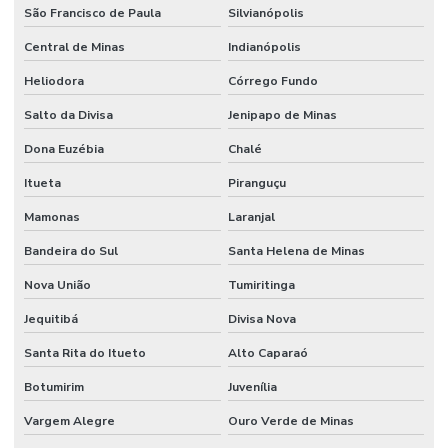
São Francisco de Paula
Silvianópolis
Central de Minas
Indianópolis
Heliodora
Córrego Fundo
Salto da Divisa
Jenipapo de Minas
Dona Euzébia
Chalé
Itueta
Piranguçu
Mamonas
Laranjal
Bandeira do Sul
Santa Helena de Minas
Nova União
Tumiritinga
Jequitibá
Divisa Nova
Santa Rita do Itueto
Alto Caparaó
Botumirim
Juvenília
Vargem Alegre
Ouro Verde de Minas