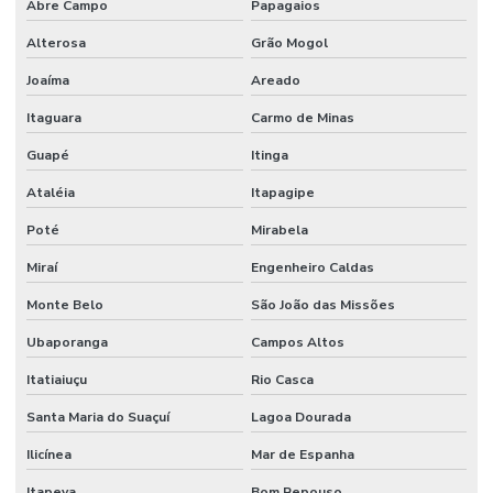
Venda De Filtro Hidráulico
Abre Campo
Papagaios
Venda De Junta Universal Para Máquinas
Alterosa
Grão Mogol
Joaíma
Areado
Venda De Manômetro De Pressão Em Minas Gerais
Itaguara
Carmo de Minas
Venda De Orbitrol Em Minas Gerais
Guapé
Itinga
Venda De Retentores Em Minas Gerais
Ataléia
Itapagipe
Venda De Solenóide Hidráulico
Poté
Mirabela
Miraí
Engenheiro Caldas
Monte Belo
São João das Missões
Ubaporanga
Campos Altos
Itatiaiuçu
Rio Casca
Santa Maria do Suaçuí
Lagoa Dourada
Ilicínea
Mar de Espanha
Itapeva
Bom Repouso