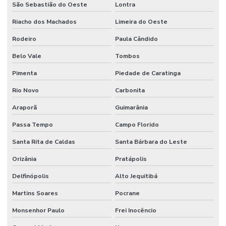
São Sebastião do Oeste
Lontra
Riacho dos Machados
Limeira do Oeste
Rodeiro
Paula Cândido
Belo Vale
Tombos
Pimenta
Piedade de Caratinga
Rio Novo
Carbonita
Araporã
Guimarânia
Passa Tempo
Campo Florido
Santa Rita de Caldas
Santa Bárbara do Leste
Orizânia
Pratápolis
Delfinópolis
Alto Jequitibá
Martins Soares
Pocrane
Monsenhor Paulo
Frei Inocêncio