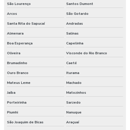
São Lourenço
Santos Dumont
Mangueira 100r7 Preta
Arcos
São Gotardo
Mangueira De Alta Pressão Em Minas Gerais
Santa Rita do Sapucaí
Andradas
Mangueira De Borracha 1 4 3 4 Para Oleos
Almenara
Salinas
Mangueira De Borracha Para Oleos
Boa Esperança
Capelinha
Mangueira Epdm Para Água Quente Em Minas Gerais
Oliveira
Visconde do Rio Branco
Mangueira Hidráulica
Brumadinho
Caeté
Ouro Branco
Iturama
Mangueira Hidráulica 100r14 Alta Pressão
Mateus Leme
Machado
Mangueira Hidráulica 100r15
Jaíba
Matozinhos
Mangueira Hidráulica Alta Pressão
Porteirinha
Sarzedo
Mangueira Hidráulica Alta Pressão 100r2at
Piumhi
Nanuque
Mangueira Hidráulica Com Espirais De Aço
São Joaquim de Bicas
Araçuaí
Mangueira Hidráulica De Alta Pressão Em Minas Gerais