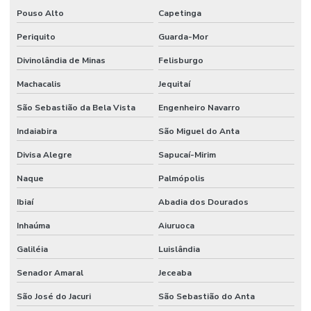
Pouso Alto
Capetinga
Periquito
Guarda-Mor
Divinolândia de Minas
Felisburgo
Machacalis
Jequitaí
São Sebastião da Bela Vista
Engenheiro Navarro
Indaiabira
São Miguel do Anta
Divisa Alegre
Sapucaí-Mirim
Naque
Palmópolis
Ibiaí
Abadia dos Dourados
Inhaúma
Aiuruoca
Galiléia
Luislândia
Senador Amaral
Jeceaba
São José do Jacuri
São Sebastião do Anta