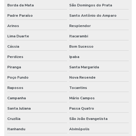
Terminal Hidraulico Macho Fixo Em Minas Gerais
Borda da Mata
São Domingos do Prata
Terminal Hidraulico Macho Npt
Padre Paraíso
Santo Antônio do Amparo
Terminal Hidráulico Orfs
Arinos
Resplendor
Lima Duarte
Itacarambi
Terminal Hidráulico Para Mangueira
Cássia
Bom Sucesso
Terminal Hidráulico Unf Jic Para Mangueiras
Perdizes
Ipaba
Terminal Hidráulico Variado Minas Gerais
Piranga
Santa Margarida
Terminal Macho Fixo Para Mangueira Minas Gerais
Poço Fundo
Nova Resende
Terminal Macho Métrico Sede 24 Graus Mg
Raposos
Tocantins
Terminal Macho Unf Jic 37 Graus
Campanha
Mário Campos
Terminal Métrico Macho
Santa Juliana
Passa Quatro
Tomada De Força Acionadora De Bomba Hidráulica
Cruzília
São João Evangelista
Tomada De Força Acionamento Pneumático
Itanhandu
Alvinópolis