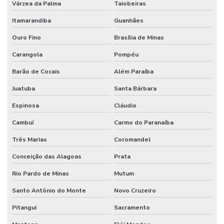
Várzea da Palma
Taiobeiras
Mangueira Hidráulica Preço
Itamarandiba
Guanhães
Mangueira Oleos Solventes
Ouro Fino
Brasília de Minas
Mangueira Oleos Solventes Com 300psi Em Minas Gerais
Carangola
Pompéu
Mangueira Vapor Saturado
Barão de Cocais
Além Paraíba
Manômetro De Pressão
Juatuba
Santa Bárbara
Manômetro De Pressão Com Caixa Em Inox
Espinosa
Cláudio
Cambuí
Carmo do Paranaíba
Manutenção De Equipamentos Hidráulicos
Três Marias
Coromandel
Motor Hidráulico
Conceição das Alagoas
Prata
Óleo De Motor
Rio Pardo de Minas
Mutum
Óleo Direção
Santo Antônio do Monte
Novo Cruzeiro
Óleo Hidráulico
Pitangui
Sacramento
Óleo Hidráulico Para Direção