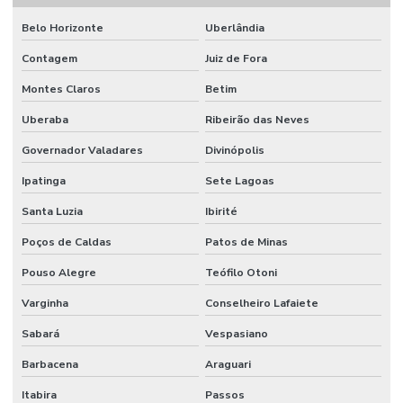
Filtro De Combustível
Belo Horizonte
Uberlândia
Filtro De Combustível Para Carro De Passeio
Contagem
Juiz de Fora
Filtro De Combustível Para Motor Diesel
Montes Claros
Betim
Filtro De Óleo
Uberaba
Ribeirão das Neves
Filtro De Óleo Auto Peças Em Belo Horizonte
Governador Valadares
Divinópolis
Filtro Hidráulico
Ipatinga
Sete Lagoas
Filtro Hidráulico Para Máquinas Minas Gerais
Santa Luzia
Ibirité
Flanges Para Mangueiras Hidráulicas
Poços de Caldas
Patos de Minas
Fornecedor De Anel Guia De Nylon Em Mg
Pouso Alegre
Teófilo Otoni
Varginha
Conselheiro Lafaiete
Fornecedor De Anel Quadrado De Borracha Tefo
Sabará
Vespasiano
Fornecedor De Cabo De Acionamento Para Máquinas
Barbacena
Araguari
Fornecedor De Comando Hidráulico Em Belo Horizonte
Itabira
Passos