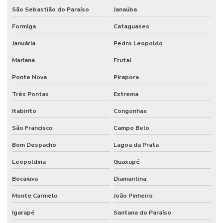
São Sebastião do Paraíso
Janaúba
Fornecedor Terminal Fêmea Jic 37 Graus Mg
Formiga
Cataguases
Fornecedores De Válvula Segurança Hidráulica Minas Gerais
Januária
Pedro Leopoldo
Gaxeta De Pu Tipo B
Mariana
Frutal
Gaxeta Hidráulica
Ponte Nova
Pirapora
Instalação De Comando Hidráulico Para Máquinas
Três Pontas
Extrema
Instalação De Direção Hidráulica Para Máquinas Pesadas
Itabirito
Congonhas
Instalação De Equipamentos
São Francisco
Campo Belo
Bom Despacho
Lagoa da Prata
Junta Cardan Em Minas Gerais
Leopoldina
Guaxupé
Junta Universal
Bocaiuva
Diamantina
Lâmina Para Terraplanagem
Monte Carmelo
João Pinheiro
Lâminas Para Nivelamento De Terrenos Em Minas Gerais
Igarapé
Santana do Paraíso
Mangueira 100r7 Alta Pressão