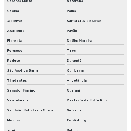
Coronel Murta
Nazareno
Coluna
Pains
Japonvar
Santa Cruz de Minas
Araponga
Pavão
Florestal
Delfim Moreira
Formoso
Tiros
Reduto
Durandé
São José da Barra
Guiricema
Tiradentes
Angelândia
Senador Firmino
Guarani
Verdelândia
Desterro de Entre Rios
São João Batista do Glória
Serrania
Moema
Cordisburgo
Jacuí
Baldim