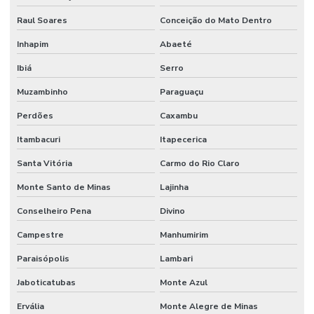
Raspador Hidráulico Com Carcaça De Aço
Raul Soares
Conceição do Mato Dentro
Reparo Cilindros Hidráulicos Minas Gerais
Inhapim
Abaeté
Reparo De Orbitrol Para Tratores E Empilhadeiras
Ibiá
Serro
Reparo Em Sistemas Hidráulicos
Muzambinho
Paraguaçu
Perdões
Caxambu
Retentor De Vedação
Itambacuri
Itapecerica
Serviço De Manutenção Hidráulica Em Minas Gerais
Santa Vitória
Carmo do Rio Claro
Serviços De Solda
Monte Santo de Minas
Lajinha
Terminal De Direção Minas Gerais
Conselheiro Pena
Divino
Terminal Fêmea Hidráulico
Campestre
Manhumirim
Terminal Fêmea Jic 37 Graus
Paraisópolis
Lambari
Terminal Fêmea Unf Jic 37 Graus
Jaboticatubas
Monte Azul
Terminal Hidráulico 45 Graus
Ervália
Monte Alegre de Minas