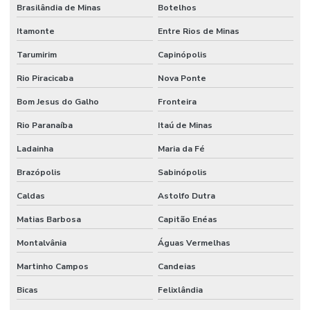
Tomada De Força Hidráulica
Brasilândia de Minas
Botelhos
Tomada De Força Para Bomba Hidráulica Em Minas Gerais
Itamonte
Entre Rios de Minas
Tarumirim
Capinópolis
Usinagem De Metais
Rio Piracicaba
Nova Ponte
Usinagem De Nylon Sob Medida
Bom Jesus do Galho
Fronteira
Válvula Para Sistema Hidráulico
Rio Paranaíba
Itaú de Minas
Válvula Reguladora De Fluxo
Ladainha
Maria da Fé
Válvula Segurança
Brazópolis
Sabinópolis
Válvula Solenoide
Caldas
Astolfo Dutra
Vedações Chevron Em Minas Gerais
Matias Barbosa
Capitão Enéas
Vedações Chevron Hidráulicas
Montalvânia
Águas Vermelhas
Venda De Anéis O Ring Em Minas Gerais
Martinho Campos
Candeias
Venda De Comando Hidráulico Em Minas Gerais
Bicas
Felixlândia