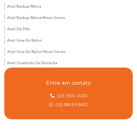
Anel Backup Nitrica
Anel Backup Nitrica Minas Gerais
Anel De Ptfe
Anel Guia De Nylon
Anel Guia De Nylon Minas Gerais
Anel Quadrado De Borracha
Arruela De Vedações Hidráulicas Em Mg
Entre em contato
Articulação Axial Para Veículos
(32) 3531-2020
Articulação De Direção
(32) 98419-8432
Assistência Técnica Para Equipamentos Hidráulicos Minas Gerais
Bomba Hidráulica
Bomba Hidráulica Minas Gerais