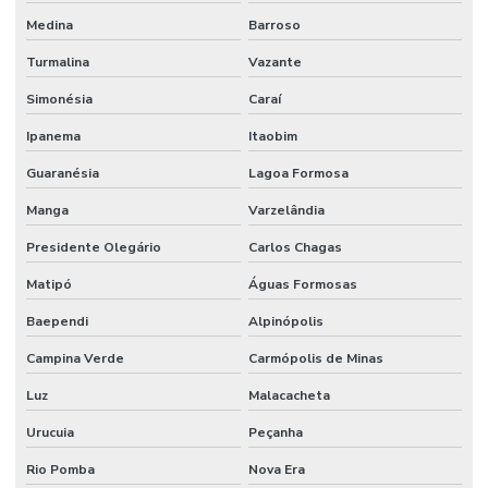
Terminal Hidráulico 90 Graus
Medina
Barroso
Terminal Hidráulico Com Sede Plana
Turmalina
Vazante
Terminal Hidráulico Dko
Simonésia
Caraí
Terminal Hidráulico Fêmea 45 Graus
Ipanema
Itaobim
Guaranésia
Lagoa Formosa
Terminal Hidráulico Fêmea Dko Mg
Manga
Varzelândia
Terminal Hidráulico Fêmea Minas Gerais
Presidente Olegário
Carlos Chagas
Terminal Hidráulico Fêmea Para Mangueiras
Matipó
Águas Formosas
Terminal Hidráulico Fêmea Unf Jic Minas Gerais
Baependi
Alpinópolis
Terminal Hidráulico Flange
Campina Verde
Carmópolis de Minas
Terminal Hidráulico Flange Minas Gerais
Luz
Malacacheta
Terminal Hidráulico Flange Reto 45 Graus 90 Graus
Urucuia
Peçanha
Terminal Hidráulico Giratório 60 Graus
Rio Pomba
Nova Era