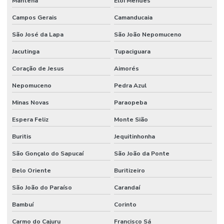
Mantena
Elói Mendes
Onde Comprar Articulação De Direção Em Minas Gerais
Campos Gerais
Camanducaia
Onde Comprar Filtro De Óleo Em Minas Gerais
São José da Lapa
São João Nepomuceno
Onde Comprar Ponteira De Direção
Jacutinga
Tupaciguara
Onde Comprar Retentor Para Máquinas
Coração de Jesus
Aimorés
Onde Encontrar Anel Backup Nitrica
Nepomuceno
Pedra Azul
Minas Novas
Paraopeba
Onde Encontrar Anel Quadrado De Borracha Em Minas
Espera Feliz
Monte Sião
Onde Encontrar Reparo Para Cilindro Hidráulico
Buritis
Jequitinhonha
Pistom Hidráulico
São Gonçalo do Sapucaí
São João da Ponte
Ponteira De Direção
Belo Oriente
Buritizeiro
Preços De Terminal Hidraulico Macho Fixo Npt
São João do Paraíso
Carandaí
Preços De Válvula Reguladora De Fluxo Em Minas Gerais
Bambuí
Corinto
Raspador Hidráulico
Carmo do Cajuru
Francisco Sá