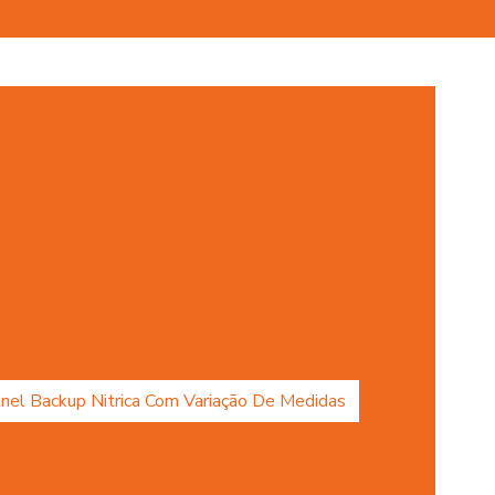
(32) 3531-2020
(32) 98419-8432
contato@hidraucass.com.br
dor Hidráulico Diversas Medidas Minas Gerais
rias Especificações
Anel Backup Nitrica
a De Nylon
Anel Guia De Nylon Minas Gerais
icas Em Mg
Articulação Axial Para Veículos
s Hidráulicos Minas Gerais
Bomba Hidráulica
onstrução Civil
Cabo De Acionamento
ulico Personalizado Em Mg
Comando Hidráulico
nel Backup Nitrica Com Variação De Medidas
Anel Guia De Nylon Em Minas Gerais
 Junta Universal De Acoplamento Em Mg