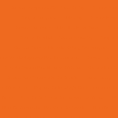
Comprar Mangueira 100r7 Preta Em Mg
Comprar Mangu
Comprar Mangueira Hidráulica Mg
Comprar Mangue
Comprar Terminal Hidráulico Bsp Minas Gerais
Compr
Comprar Terminal Hidráulico Fêmea Mg
Comprar T
Comprar Terminal Hidráulico O Ring Para Mangueira
prar Válvula Segurança Para Empilhadeiras
Compras De Ter
Conjunto Chevron Para Sistema Hidráulico
Cruzeta Eixo Ca
Cruzeta Para Transmissão De Rotação
Dente De Aço
ão Hidrostático
Empresa De Instalação De Equipamentos E
ro De Ar
Filtro De Ar Para Ar Condicionado Residencial
Fi
Filtro De Combustível Para Carro De Passeio
Filtro De Co
iltro De Óleo Auto Peças Em Belo Horizonte
Filtro Hidráulic