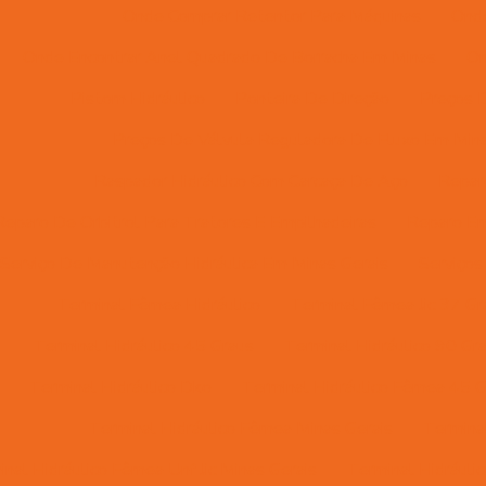
Onde Comprar Retentor Para Máquinas
Onde
Onde Encontrar Anel Quadrado De Borracha Em Minas
On
Pistom Hidráulico
Ponteira De Direção
Preços D
Preços De Válvula Reguladora De Fluxo Em Mina
Raspador Hidráulico Com Carcaça De Aço
Reparo
Reparo De Orbitrol Para Tratores E Empilhadeiras
Reparo Em
Serviço De Manutenção Hidráulica Em Minas Gerais
Serviços
Terminal Fêmea Hidráulico
Terminal Fêmea Jic 37 Gr
Terminal Hidráulico 45 Graus
Terminal Hidráulico 90 Gr
Terminal Hidráulico Dko
Terminal Hidráulico Fêmea 45 G
Terminal Hidráulico Fêmea Minas Gerais
Termina
nal Hidráulico Fêmea Unf Jic Minas Gerais
Terminal Hidráuli