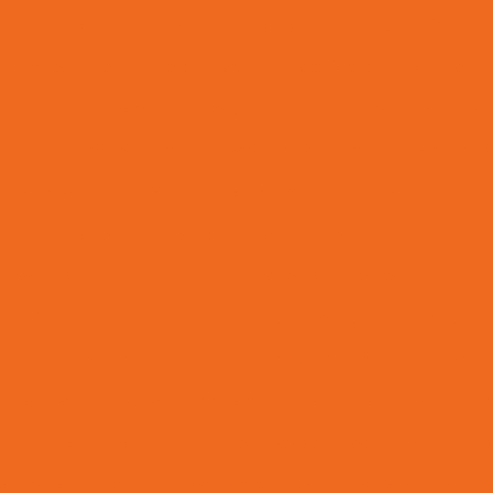
Terminal Hidráulico Flange Reto 45 Graus 90 Graus
Terminal Hidraulico Macho Fixo Em Minas Gerais
Terminal Hi
Terminal Hidráulico Para Mangueira
Terminal H
Terminal Hidráulico Variado Minas Gerais
Terminal M
Terminal Macho Métrico Sede 24 Graus Mg
Terminal Macho
Tomada De Força Acionadora De Bomba Hidráulica
To
omada De Força Hidráulica
Tomada De Força Para Bomba Hid
gem De Nylon Sob Medida
Válvula Para Sistema Hidráulico
Válvula Solenoide
Vedações Chevron Em Minas Ge
a De Anéis O Ring Em Minas Gerais
Venda De Comando Hidrá
Venda De Junta Universal Para Máquinas
Venda De M
enda De Orbitrol Em Minas Gerais
Venda De Retentores Em