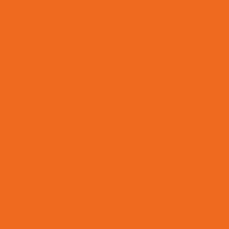
lação De Direção Hidráulica Para Máquinas Pesadas
Instalaç
Junta Universal
Lâmina Para Terraplanagem
Lâminas Pa
Mangueira 100r7 Alta Pressão
Mangueira 100r7 Preta
Mangueira De Borracha 1 4 3 4 Para Oleos
Ma
eira Epdm Para Água Quente Em Minas Gerais
Mangueira Hid
angueira Hidráulica 100r15
Mangueira Hidráulica Alta Press
Mangueira Hidráulica Com Espirais De Aço
Mangueira Hi
ueira Hidráulica Preço
Mangueira Oleos Solventes
Mangu
Mangueira Vapor Saturado
Manômetro De Pressão
utenção De Equipamentos Hidráulicos
Motor Hidráulico
Óleo Hidráulico Para Direção
Onde Comprar Artic
Onde Comprar Filtro De Óleo Em Minas Gerais