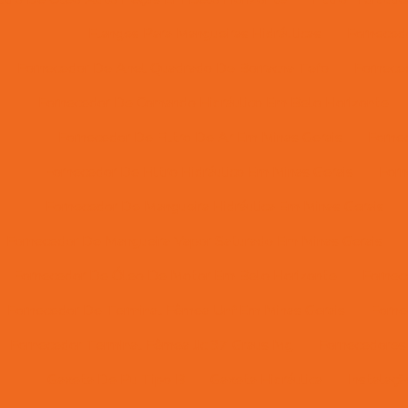
Flanges Para Mangueiras Hidráulicas
Forneced
Fornecedor De Anel Quadrado De Borracha Tefo
Fornece
Fornecedor De Comando Hidráulico Em Belo Horizonte
Fornecedor De Filtro De Ar Em Minas Gerais
Forne
Fornecedor De Filtro Hidráulico Em Minas Gerais
Forn
Fornecedor De Mangueira Hidráulica Em Minas Gerais
Fornecedor De Mangueira Vapor Saturado Em Minas Gerais
Fornecedor De Óleo De Motor Em Belo Horizonte
Fornec
Fornecedor De Terminal Fêmea Unf Em Minas Gerais
Forne
Fornecedor Terminal Fêmea Jic 37 Graus Mg
Fornecedores 
Gaxeta De Pu Tipo B
Gaxeta Hidráulica
Instalaç