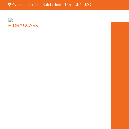
Avenida Juscelino Kubitscheck, 145 - Ubá - MG
C