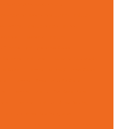
 Encontrar Anel Backup Nitrica
de Encontrar Reparo Para Cilindro Hidráulico
e Terminal Hidraulico Macho Fixo Npt
s Gerais
Raspador Hidráulico
 Cilindros Hidráulicos Minas Gerais
 Sistemas Hidráulicos
Retentor De Vedação
 De Solda
Terminal De Direção Minas Gerais
aus
Terminal Fêmea Unf Jic 37 Graus
aus
Terminal Hidráulico Com Sede Plana
raus
Terminal Hidráulico Fêmea Dko Mg
l Hidráulico Fêmea Para Mangueiras
co Flange
Terminal Hidráulico Flange Minas Gerais