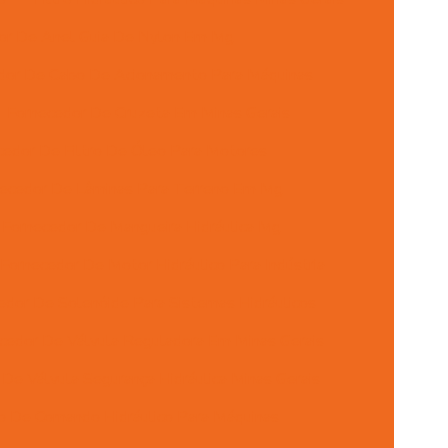
or De Anel Guia De Nylon Em Mg
dor De Cabo De Acionamento Para Máquinas
Fornecedor De Cruzeta Em Minas Gerais
cedor De Filtro De Óleo Para Motores
ecedor De Lâminas Para Terreno Em Mg
Fornecedor De Mangueira Hidráulica Mg
Fornecedor De Motor Hidráulico Para Indústria
edor De Solenóide Para Sistemas Hidráulicos
cedor De Válvula Reguladora Em Minas Gerais
De Válvula Segurança Hidráulica Minas Gerais
ão De Comando Hidráulico Para Máquinas