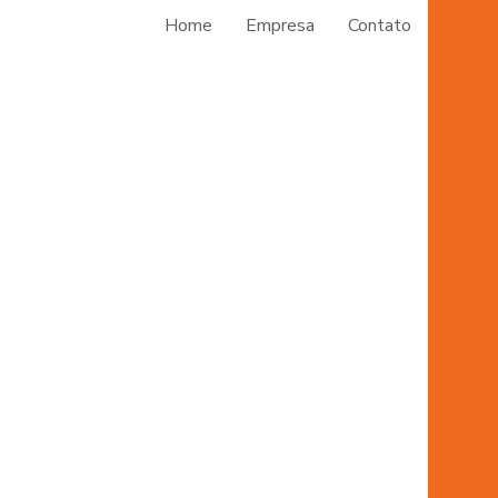
Insta
Home
Empresa
Contato
Mangu
M
Mang
Man