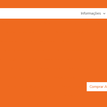
Informações
Adaptador Hidráulico
Adaptador Hidráulico Curvo
Adapta
Anéis De Vedação O Ring
Anéis De Vedação O Ring De Vá
Anel Backup Nitrica Minas Gerais
Anel De Ptfe
Anel Gui
Anel Quadrado De Borracha
Arruela De Vedações Hidrául
Articulação De Direção
Assistência Técnica Para Equipamento
Bomba Hidráulica Minas Gerais
Bomba Hidráulica Para C
abo De Acionamento Hidráulico Minas Gerais
Cilindro Hidrá
Compra De Válvula Solenoide Em Minas Gerais
Comprar A
Comprar Anel De Ptfe Em Minas Gerais
Comprar 
Comprar Anel Quadrado De Borracha Em Mg
Comprar