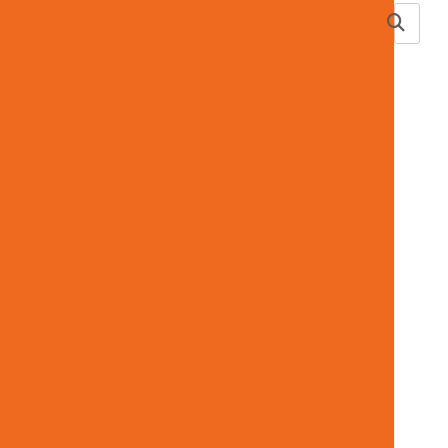
ão De Equipamentos
Junta Cardan Em Minas Gerais
ra Nivelamento De Terrenos Em Minas Gerais
Mangueira De Alta Pressão Em Minas Gerais
ngueira De Borracha Para Oleos
ráulica
Mangueira Hidráulica 100r14 Alta Pressão
ão
Mangueira Hidráulica Alta Pressão 100r2at
dráulica De Alta Pressão Em Minas Gerais
eira Oleos Solventes Com 300psi Em Minas Gerais
Manômetro De Pressão Com Caixa Em Inox
Óleo De Motor
Óleo Direção
Óleo Hidráulico
ulação De Direção Em Minas Gerais
Onde Comprar Ponteira De Direção