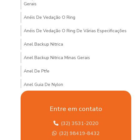
Gerais
Anéis De Vedação O Ring
Anéis De Vedação O Ring De Várias Especificações
Anel Backup Nitrica
Anel Backup Nitrica Minas Gerais
Anel De Ptfe
Anel Guia De Nylon
Anel Guia De Nylon Minas Gerais
Entre em contato
Anel Quadrado De Borracha
(32) 3531-2020
Arruela De Vedações Hidráulicas Em Mg
(32) 98419-8432
Articulação Axial Para Veículos