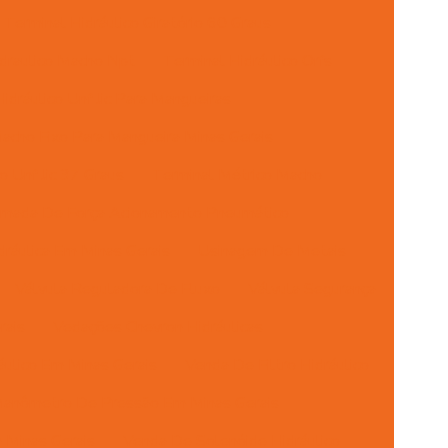
Terminal Hidráulico Giratório 60 Graus
draulico Macho Npt
Terminal Hidráulico Orfs
idráulico Unf Jic Para Mangueiras
acho Fixo Para Mangueira Minas Gerais
 Unf Jic 37 Graus
Terminal Métrico Macho
mada De Força Acionamento Pneumático
ráulica Em Minas Gerais
Usinagem De Metais
Válvula Reguladora De Fluxo
Válvula Segurança
rais
Vedações Chevron Hidráulicas
ulico Em Minas Gerais
Venda De Filtro Hidráulico
anômetro De Pressão Em Minas Gerais
 Minas Gerais
Venda De Solenóide Hidráulico