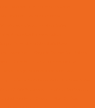
eira Hidráulica 100r1at Em Minas Gerais
ira Hidráulica Ptfe Para Caminhões
ar Terminal Hidráulico Em Minas Gerais
erminal Hidráulico Fêmea Variedade
Comprar Terminal Hidráulico Sede Plana
minal Macho Npt
Conjunto Chevron Para Pistons
rdan
Cruzeta Para Junta Universal Do Eixo
Dente De Aço Para Nivelamento Em Solo
m Mg
Fábrica De Pistão Hidráulico Em Minas Gerais
ltro De Ar Para Automóvel
Filtro De Combustível
mbustível Para Motor Diesel
Filtro De Óleo
o
Filtro Hidráulico Para Máquinas Minas Gerais