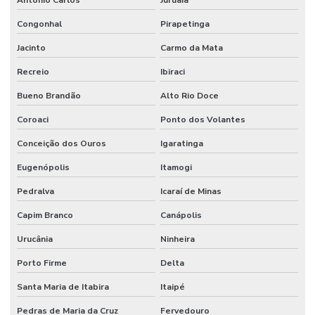
Congonhal
Pirapetinga
Jacinto
Carmo da Mata
Recreio
Ibiraci
Bueno Brandão
Alto Rio Doce
Coroaci
Ponto dos Volantes
Conceição dos Ouros
Igaratinga
Eugenópolis
Itamogi
Pedralva
Icaraí de Minas
Capim Branco
Canápolis
Urucânia
Ninheira
Porto Firme
Delta
Santa Maria de Itabira
Itaipé
Pedras de Maria da Cruz
Fervedouro