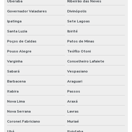
Uberaba
Ribeirão das Neves
Filtro De Óleo Auto Peças Em Belo Horizonte
Governador Valadares
Divinópolis
Filtro Hidráulico
Ipatinga
Sete Lagoas
Filtro Hidráulico Para Máquinas Minas Gerais
Santa Luzia
Ibirité
Flanges Para Mangueiras Hidráulicas
Poços de Caldas
Patos de Minas
Fornecedor De Anel Guia De Nylon Em Mg
Pouso Alegre
Teófilo Otoni
Varginha
Conselheiro Lafaiete
Fornecedor De Anel Quadrado De Borracha Tefo
Sabará
Vespasiano
Fornecedor De Cabo De Acionamento Para Máquinas
Barbacena
Araguari
Fornecedor De Comando Hidráulico Em Belo Horizonte
Itabira
Passos
Fornecedor De Cruzeta Em Minas Gerais
Nova Lima
Araxá
Fornecedor De Filtro De Ar Em Minas Gerais
Nova Serrana
Lavras
Fornecedor De Filtro De Óleo Para Motores
Coronel Fabriciano
Muriaé
Fornecedor De Filtro Hidráulico Em Minas Gerais
Ubá
Ituiutaba