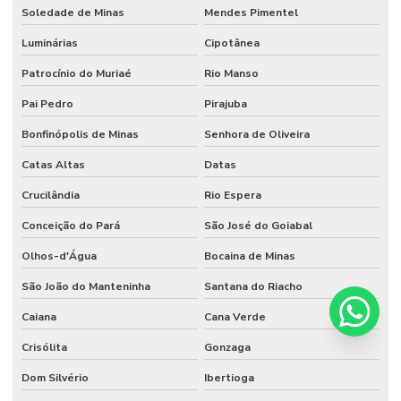
Soledade de Minas
Mendes Pimentel
Luminárias
Cipotânea
Patrocínio do Muriaé
Rio Manso
Pai Pedro
Pirajuba
Bonfinópolis de Minas
Senhora de Oliveira
Catas Altas
Datas
Crucilândia
Rio Espera
Conceição do Pará
São José do Goiabal
Olhos-d'Água
Bocaina de Minas
São João do Manteninha
Santana do Riacho
Caiana
Cana Verde
Crisólita
Gonzaga
Dom Silvério
Ibertioga