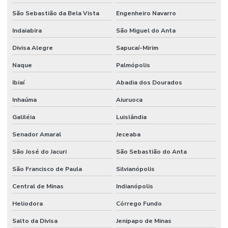
São Sebastião da Bela Vista
Engenheiro Navarro
Indaiabira
São Miguel do Anta
Divisa Alegre
Sapucaí-Mirim
Naque
Palmópolis
Ibiaí
Abadia dos Dourados
Inhaúma
Aiuruoca
Galiléia
Luislândia
Senador Amaral
Jeceaba
São José do Jacuri
São Sebastião do Anta
São Francisco de Paula
Silvianópolis
Central de Minas
Indianópolis
Heliodora
Córrego Fundo
Salto da Divisa
Jenipapo de Minas