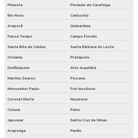
Pimenta
Piedade de Caratinga
Rio Novo
Carbonita
Araporã
Guimarânia
Passa Tempo
Campo Florido
Santa Rita de Caldas
Santa Bárbara do Leste
Orizânia
Pratápolis
Delfinópolis
Alto Jequitibá
Martins Soares
Pocrane
Monsenhor Paulo
Frei Inocêncio
Coronel Murta
Nazareno
Coluna
Pains
Japonvar
Santa Cruz de Minas
Araponga
Pavão