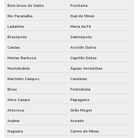
Bom Jesus do Galho
Fronteira
Válvula Para Sistema Hidráulico
Rio Paranaíba
Itaú de Minas
Válvula Reguladora De Fluxo
Ladainha
Maria da Fé
Válvula Segurança
Brazópolis
Sabinópolis
Válvula Solenoide
Caldas
Astolfo Dutra
Vedações Chevron Em Minas Gerais
Matias Barbosa
Capitão Enéas
Vedações Chevron Hidráulicas
Montalvânia
Águas Vermelhas
Venda De Anéis O Ring Em Minas Gerais
Martinho Campos
Candeias
Venda De Comando Hidráulico Em Minas Gerais
Bicas
Felixlândia
Venda De Filtro Hidráulico
Abre Campo
Papagaios
Venda De Junta Universal Para Máquinas
Alterosa
Grão Mogol
Joaíma
Areado
Venda De Manômetro De Pressão Em Minas Gerais
Itaguara
Carmo de Minas
Venda De Orbitrol Em Minas Gerais