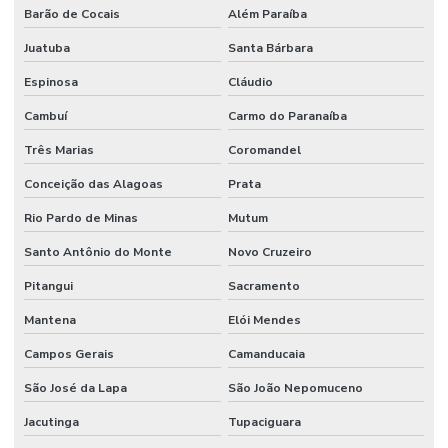
Mangueira Vapor Saturado
Barão de Cocais
Além Paraíba
Manômetro De Pressão
Juatuba
Santa Bárbara
Manômetro De Pressão Com Caixa Em Inox
Espinosa
Cláudio
Cambuí
Carmo do Paranaíba
Manutenção De Equipamentos Hidráulicos
Três Marias
Coromandel
Motor Hidráulico
Conceição das Alagoas
Prata
Óleo De Motor
Rio Pardo de Minas
Mutum
Óleo Direção
Santo Antônio do Monte
Novo Cruzeiro
Óleo Hidráulico
Pitangui
Sacramento
Óleo Hidráulico Para Direção
Mantena
Elói Mendes
Onde Comprar Articulação De Direção Em Minas Gerais
Campos Gerais
Camanducaia
Onde Comprar Filtro De Óleo Em Minas Gerais
São José da Lapa
São João Nepomuceno
Onde Comprar Ponteira De Direção
Jacutinga
Tupaciguara