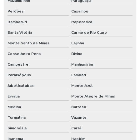
Muzambinho
Paraguaçu
Perdões
Caxambu
Retentor De Vedação
Itambacuri
Itapecerica
Serviço De Manutenção Hidráulica Em Minas Gerais
Santa Vitória
Carmo do Rio Claro
Serviços De Solda
Monte Santo de Minas
Lajinha
Terminal De Direção Minas Gerais
Conselheiro Pena
Divino
Terminal Fêmea Hidráulico
Campestre
Manhumirim
Terminal Fêmea Jic 37 Graus
Paraisópolis
Lambari
Terminal Fêmea Unf Jic 37 Graus
Jaboticatubas
Monte Azul
Terminal Hidráulico 45 Graus
Ervália
Monte Alegre de Minas
Terminal Hidráulico 90 Graus
Medina
Barroso
Terminal Hidráulico Com Sede Plana
Turmalina
Vazante
Terminal Hidráulico Dko
Simonésia
Caraí
Terminal Hidráulico Fêmea 45 Graus
Ipanema
Itaobim