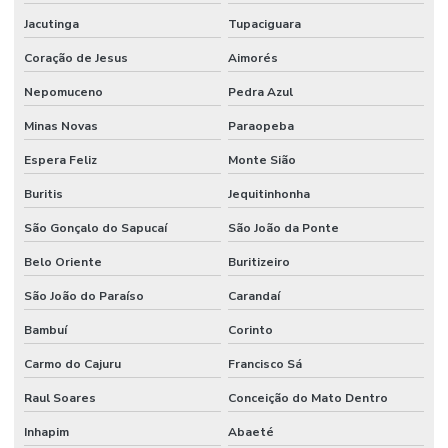
Onde Comprar Ponteira De Direção
Jacutinga
Tupaciguara
Onde Comprar Retentor Para Máquinas
Coração de Jesus
Aimorés
Onde Encontrar Anel Backup Nitrica
Nepomuceno
Pedra Azul
Minas Novas
Paraopeba
Onde Encontrar Anel Quadrado De Borracha Em Minas
Espera Feliz
Monte Sião
Onde Encontrar Reparo Para Cilindro Hidráulico
Buritis
Jequitinhonha
Pistom Hidráulico
São Gonçalo do Sapucaí
São João da Ponte
Ponteira De Direção
Belo Oriente
Buritizeiro
Preços De Terminal Hidraulico Macho Fixo Npt
São João do Paraíso
Carandaí
Preços De Válvula Reguladora De Fluxo Em Minas Gerais
Bambuí
Corinto
Raspador Hidráulico
Carmo do Cajuru
Francisco Sá
Raspador Hidráulico Com Carcaça De Aço
Raul Soares
Conceição do Mato Dentro
Reparo Cilindros Hidráulicos Minas Gerais
Inhapim
Abaeté