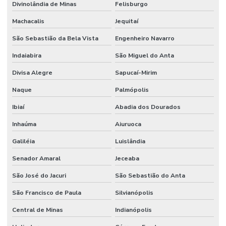
Divinolândia de Minas
Felisburgo
Machacalis
Jequitaí
São Sebastião da Bela Vista
Engenheiro Navarro
Indaiabira
São Miguel do Anta
Divisa Alegre
Sapucaí-Mirim
Naque
Palmópolis
Ibiaí
Abadia dos Dourados
Inhaúma
Aiuruoca
Galiléia
Luislândia
Senador Amaral
Jeceaba
São José do Jacuri
São Sebastião do Anta
São Francisco de Paula
Silvianópolis
Central de Minas
Indianópolis