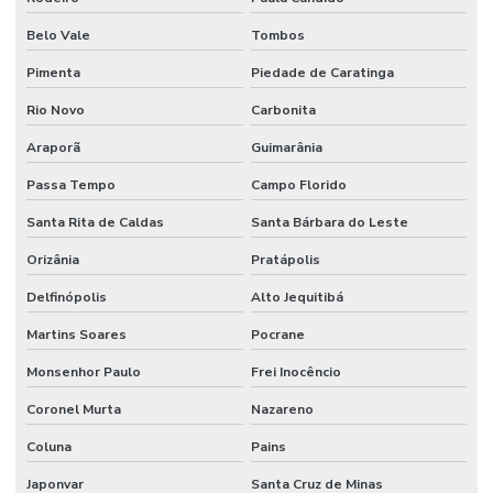
Belo Vale
Tombos
Pimenta
Piedade de Caratinga
Rio Novo
Carbonita
Araporã
Guimarânia
Passa Tempo
Campo Florido
Santa Rita de Caldas
Santa Bárbara do Leste
Orizânia
Pratápolis
Delfinópolis
Alto Jequitibá
Martins Soares
Pocrane
Monsenhor Paulo
Frei Inocêncio
Coronel Murta
Nazareno
Coluna
Pains
Japonvar
Santa Cruz de Minas