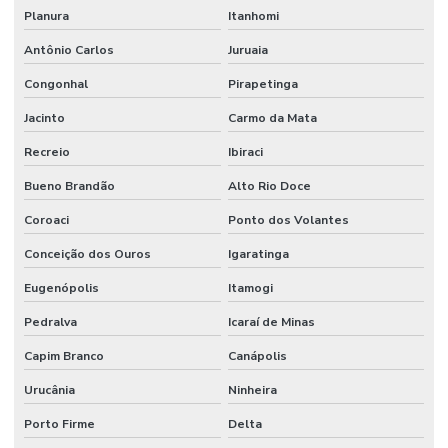
Planura
Itanhomi
Antônio Carlos
Juruaia
Congonhal
Pirapetinga
Jacinto
Carmo da Mata
Recreio
Ibiraci
Bueno Brandão
Alto Rio Doce
Coroaci
Ponto dos Volantes
Conceição dos Ouros
Igaratinga
Eugenópolis
Itamogi
Pedralva
Icaraí de Minas
Capim Branco
Canápolis
Urucânia
Ninheira
Porto Firme
Delta