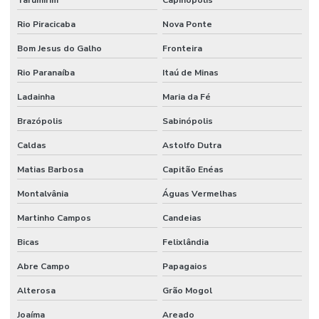
Usinagem De Metais
Rio Piracicaba
Nova Ponte
Usinagem De Nylon Sob Medida
Bom Jesus do Galho
Fronteira
Válvula Para Sistema Hidráulico
Rio Paranaíba
Itaú de Minas
Válvula Reguladora De Fluxo
Ladainha
Maria da Fé
Válvula Segurança
Brazópolis
Sabinópolis
Válvula Solenoide
Caldas
Astolfo Dutra
Vedações Chevron Em Minas Gerais
Matias Barbosa
Capitão Enéas
Vedações Chevron Hidráulicas
Montalvânia
Águas Vermelhas
Venda De Anéis O Ring Em Minas Gerais
Martinho Campos
Candeias
Venda De Comando Hidráulico Em Minas Gerais
Bicas
Felixlândia
Venda De Filtro Hidráulico
Abre Campo
Papagaios
Venda De Junta Universal Para Máquinas
Alterosa
Grão Mogol
Joaíma
Areado
Venda De Manômetro De Pressão Em Minas Gerais