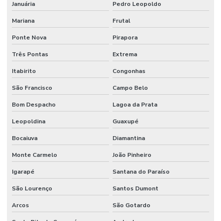
Januária
Pedro Leopoldo
Gaxeta De Pu Tipo B
Mariana
Frutal
Gaxeta Hidráulica
Ponte Nova
Pirapora
Instalação De Comando Hidráulico Para Máquinas
Três Pontas
Extrema
Instalação De Direção Hidráulica Para Máquinas Pesadas
Itabirito
Congonhas
Instalação De Equipamentos
São Francisco
Campo Belo
Bom Despacho
Lagoa da Prata
Junta Cardan Em Minas Gerais
Leopoldina
Guaxupé
Junta Universal
Bocaiuva
Diamantina
Lâmina Para Terraplanagem
Monte Carmelo
João Pinheiro
Lâminas Para Nivelamento De Terrenos Em Minas Gerais
Igarapé
Santana do Paraíso
Mangueira 100r7 Alta Pressão
São Lourenço
Santos Dumont
Mangueira 100r7 Preta
Arcos
São Gotardo
Mangueira De Alta Pressão Em Minas Gerais