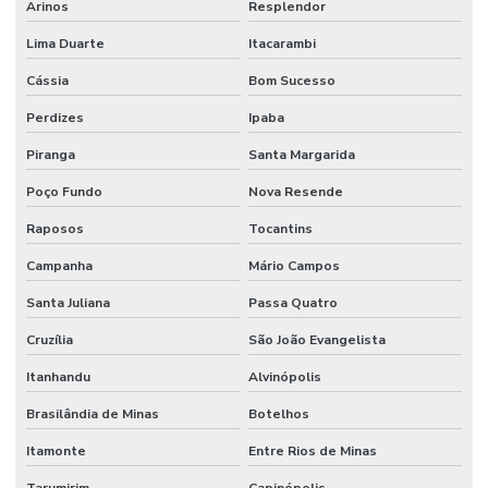
Terminal Hidráulico Orfs
Arinos
Resplendor
Lima Duarte
Itacarambi
Terminal Hidráulico Para Mangueira
Cássia
Bom Sucesso
Terminal Hidráulico Unf Jic Para Mangueiras
Perdizes
Ipaba
Terminal Hidráulico Variado Minas Gerais
Piranga
Santa Margarida
Terminal Macho Fixo Para Mangueira Minas Gerais
Poço Fundo
Nova Resende
Terminal Macho Métrico Sede 24 Graus Mg
Raposos
Tocantins
Terminal Macho Unf Jic 37 Graus
Campanha
Mário Campos
Terminal Métrico Macho
Santa Juliana
Passa Quatro
Tomada De Força Acionadora De Bomba Hidráulica
Cruzília
São João Evangelista
Tomada De Força Acionamento Pneumático
Itanhandu
Alvinópolis
Tomada De Força Hidráulica
Brasilândia de Minas
Botelhos
Tomada De Força Para Bomba Hidráulica Em Minas Gerais
Itamonte
Entre Rios de Minas
Tarumirim
Capinópolis