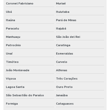
Coronel Fabriciano
Muriaé
Fornecedor De Filtro Hidráulico Em Minas Gerais
Ubá
Ituiutaba
Fornecedor De Lâminas Para Terreno Em Mg
Itaúna
Pará de Minas
Fornecedor De Mangueira Hidráulica Em Minas Gerais
Paracatu
Itajubá
Fornecedor De Mangueira Hidráulica Mg
Manhuaçu
São João del Rei
Fornecedor De Mangueira Vapor Saturado Em Minas Gerais
Patrocínio
Caratinga
Fornecedor De Motor Hidráulico Para Indústria
Unaí
Esmeraldas
Timóteo
Curvelo
Fornecedor De Óleo De Motor Em Belo Horizonte
João Monlevade
Alfenas
Fornecedor De Solenóide Para Sistemas Hidráulicos
Viçosa
Três Corações
Fornecedor De Terminal Fêmea Unf Em Minas Gerais
Lagoa Santa
Ouro Preto
Fornecedor De Válvula Reguladora Em Minas Gerais
São Sebastião do Paraíso
Janaúba
Fornecedor Terminal Fêmea Jic 37 Graus Mg
Formiga
Cataguases
Fornecedores De Válvula Segurança Hidráulica Minas Gerais