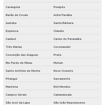
Mangueira Oleos Solventes Com 300psi Em Minas Gerais
Carangola
Pompéu
Mangueira Vapor Saturado
Barão de Cocais
Além Paraíba
Manômetro De Pressão
Juatuba
Santa Bárbara
Manômetro De Pressão Com Caixa Em Inox
Espinosa
Cláudio
Cambuí
Carmo do Paranaíba
Manutenção De Equipamentos Hidráulicos
Três Marias
Coromandel
Motor Hidráulico
Conceição das Alagoas
Prata
Óleo De Motor
Rio Pardo de Minas
Mutum
Óleo Direção
Santo Antônio do Monte
Novo Cruzeiro
Óleo Hidráulico
Pitangui
Sacramento
Óleo Hidráulico Para Direção
Mantena
Elói Mendes
Onde Comprar Articulação De Direção Em Minas Gerais
Campos Gerais
Camanducaia
Onde Comprar Filtro De Óleo Em Minas Gerais
São José da Lapa
São João Nepomuceno