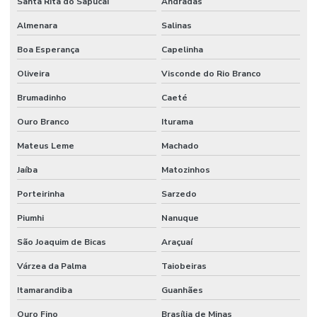
Santa Rita do Sapucaí
Andradas
Mangueira De Borracha 1 4 3 4 Para Oleos
Almenara
Salinas
Mangueira De Borracha Para Oleos
Boa Esperança
Capelinha
Mangueira Epdm Para Água Quente Em Minas Gerais
Oliveira
Visconde do Rio Branco
Mangueira Hidráulica
Brumadinho
Caeté
Ouro Branco
Iturama
Mangueira Hidráulica 100r14 Alta Pressão
Mateus Leme
Machado
Mangueira Hidráulica 100r15
Jaíba
Matozinhos
Mangueira Hidráulica Alta Pressão
Porteirinha
Sarzedo
Mangueira Hidráulica Alta Pressão 100r2at
Piumhi
Nanuque
Mangueira Hidráulica Com Espirais De Aço
São Joaquim de Bicas
Araçuaí
Mangueira Hidráulica De Alta Pressão Em Minas Gerais
Várzea da Palma
Taiobeiras
Mangueira Hidráulica Preço
Itamarandiba
Guanhães
Mangueira Oleos Solventes
Ouro Fino
Brasília de Minas