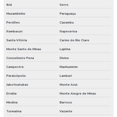
Reparo De Orbitrol Para Tratores E Empilhadeiras
Ibiá
Serro
Reparo Em Sistemas Hidráulicos
Muzambinho
Paraguaçu
Perdões
Caxambu
Retentor De Vedação
Itambacuri
Itapecerica
Serviço De Manutenção Hidráulica Em Minas Gerais
Santa Vitória
Carmo do Rio Claro
Serviços De Solda
Monte Santo de Minas
Lajinha
Terminal De Direção Minas Gerais
Conselheiro Pena
Divino
Terminal Fêmea Hidráulico
Campestre
Manhumirim
Terminal Fêmea Jic 37 Graus
Paraisópolis
Lambari
Terminal Fêmea Unf Jic 37 Graus
Jaboticatubas
Monte Azul
Terminal Hidráulico 45 Graus
Ervália
Monte Alegre de Minas
Terminal Hidráulico 90 Graus
Medina
Barroso
Terminal Hidráulico Com Sede Plana
Turmalina
Vazante