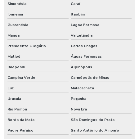
Terminal Hidráulico Dko
Simonésia
Caraí
Terminal Hidráulico Fêmea 45 Graus
Ipanema
Itaobim
Guaranésia
Lagoa Formosa
Terminal Hidráulico Fêmea Dko Mg
Manga
Varzelândia
Terminal Hidráulico Fêmea Minas Gerais
Presidente Olegário
Carlos Chagas
Terminal Hidráulico Fêmea Para Mangueiras
Matipó
Águas Formosas
Terminal Hidráulico Fêmea Unf Jic Minas Gerais
Baependi
Alpinópolis
Terminal Hidráulico Flange
Campina Verde
Carmópolis de Minas
Terminal Hidráulico Flange Minas Gerais
Luz
Malacacheta
Terminal Hidráulico Flange Reto 45 Graus 90 Graus
Urucuia
Peçanha
Terminal Hidráulico Giratório 60 Graus
Rio Pomba
Nova Era
Terminal Hidraulico Macho Fixo Em Minas Gerais
Borda da Mata
São Domingos do Prata
Terminal Hidraulico Macho Npt
Padre Paraíso
Santo Antônio do Amparo