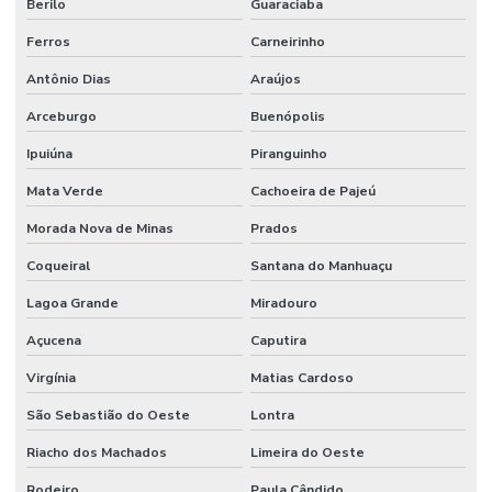
Berilo
Guaraciaba
Ferros
Carneirinho
Antônio Dias
Araújos
Arceburgo
Buenópolis
Ipuiúna
Piranguinho
Mata Verde
Cachoeira de Pajeú
Morada Nova de Minas
Prados
Coqueiral
Santana do Manhuaçu
Lagoa Grande
Miradouro
Açucena
Caputira
Virgínia
Matias Cardoso
São Sebastião do Oeste
Lontra
Riacho dos Machados
Limeira do Oeste
Rodeiro
Paula Cândido