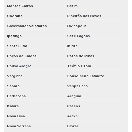
Montes Claros
Betim
Filtro De Óleo
Uberaba
Ribeirão das Neves
Filtro De Óleo Auto Peças Em Belo Horizonte
Governador Valadares
Divinópolis
Filtro Hidráulico
Ipatinga
Sete Lagoas
Filtro Hidráulico Para Máquinas Minas Gerais
Santa Luzia
Ibirité
Flanges Para Mangueiras Hidráulicas
Poços de Caldas
Patos de Minas
Fornecedor De Anel Guia De Nylon Em Mg
Pouso Alegre
Teófilo Otoni
Varginha
Conselheiro Lafaiete
Fornecedor De Anel Quadrado De Borracha Tefo
Sabará
Vespasiano
Fornecedor De Cabo De Acionamento Para Máquinas
Barbacena
Araguari
Fornecedor De Comando Hidráulico Em Belo Horizonte
Itabira
Passos
Fornecedor De Cruzeta Em Minas Gerais
Nova Lima
Araxá
Fornecedor De Filtro De Ar Em Minas Gerais
Nova Serrana
Lavras
Fornecedor De Filtro De Óleo Para Motores