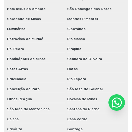
Bom Jesus do Amparo
São Domingos das Dores
Soledade de Minas
Mendes Pimentel
Luminárias
Cipotânea
Patrocínio do Muriaé
Rio Manso
Pai Pedro
Pirajuba
Bonfinópolis de Minas
Senhora de Oliveira
Catas Altas
Datas
Crucilândia
Rio Espera
Conceição do Pará
São José do Goiabal
Olhos-d'Água
Bocaina de Minas
São João do Manteninha
Santana do Riacho
Caiana
Cana Verde
Crisólita
Gonzaga