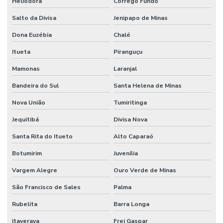
Heliodora
Córrego Fundo
Salto da Divisa
Jenipapo de Minas
Dona Euzébia
Chalé
Itueta
Piranguçu
Mamonas
Laranjal
Bandeira do Sul
Santa Helena de Minas
Nova União
Tumiritinga
Jequitibá
Divisa Nova
Santa Rita do Itueto
Alto Caparaó
Botumirim
Juvenília
Vargem Alegre
Ouro Verde de Minas
São Francisco de Sales
Palma
Rubelita
Barra Longa
Itaverava
Frei Gaspar