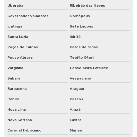
Uberaba
Ribeirão das Neves
Filtro Hidráulico
Governador Valadares
Divinópolis
Filtro Hidráulico Para Máquinas Minas Gerais
Ipatinga
Sete Lagoas
Flanges Para Mangueiras Hidráulicas
Santa Luzia
Ibirité
Fornecedor De Anel Guia De Nylon Em Mg
Poços de Caldas
Patos de Minas
Fornecedor De Anel Quadrado De Borracha Tefo
Pouso Alegre
Teófilo Otoni
Fornecedor De Cabo De Acionamento Para Máquinas
Varginha
Conselheiro Lafaiete
Sabará
Vespasiano
Fornecedor De Comando Hidráulico Em Belo Horizonte
Barbacena
Araguari
Fornecedor De Cruzeta Em Minas Gerais
Itabira
Passos
Fornecedor De Filtro De Ar Em Minas Gerais
Nova Lima
Araxá
Fornecedor De Filtro De Óleo Para Motores
Nova Serrana
Lavras
Fornecedor De Filtro Hidráulico Em Minas Gerais
Coronel Fabriciano
Muriaé
Fornecedor De Lâminas Para Terreno Em Mg