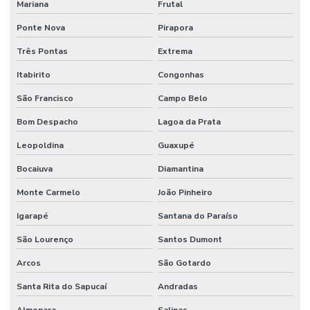
Mariana
Frutal
Instalação De Comando Hidráulico Para Máquinas
Ponte Nova
Pirapora
Instalação De Direção Hidráulica Para Máquinas Pesadas
Três Pontas
Extrema
Instalação De Equipamentos
Itabirito
Congonhas
Junta Cardan Em Minas Gerais
São Francisco
Campo Belo
Bom Despacho
Lagoa da Prata
Junta Universal
Leopoldina
Guaxupé
Lâmina Para Terraplanagem
Bocaiuva
Diamantina
Lâminas Para Nivelamento De Terrenos Em Minas Gerais
Monte Carmelo
João Pinheiro
Mangueira 100r7 Alta Pressão
Igarapé
Santana do Paraíso
Mangueira 100r7 Preta
São Lourenço
Santos Dumont
Mangueira De Alta Pressão Em Minas Gerais
Arcos
São Gotardo
Mangueira De Borracha 1 4 3 4 Para Oleos
Santa Rita do Sapucaí
Andradas
Mangueira De Borracha Para Oleos
Almenara
Salinas