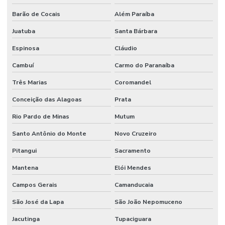
Manômetro De Pressão
Barão de Cocais
Além Paraíba
Manômetro De Pressão Com Caixa Em Inox
Juatuba
Santa Bárbara
Manutenção De Equipamentos Hidráulicos
Espinosa
Cláudio
Cambuí
Carmo do Paranaíba
Motor Hidráulico
Três Marias
Coromandel
Óleo De Motor
Conceição das Alagoas
Prata
Óleo Direção
Rio Pardo de Minas
Mutum
Óleo Hidráulico
Santo Antônio do Monte
Novo Cruzeiro
Óleo Hidráulico Para Direção
Pitangui
Sacramento
Onde Comprar Articulação De Direção Em Minas Gerais
Mantena
Elói Mendes
Onde Comprar Filtro De Óleo Em Minas Gerais
Campos Gerais
Camanducaia
Onde Comprar Ponteira De Direção
São José da Lapa
São João Nepomuceno
Onde Comprar Retentor Para Máquinas
Jacutinga
Tupaciguara