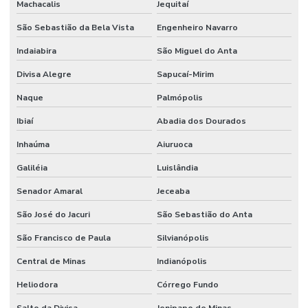
Machacalis
Jequitaí
São Sebastião da Bela Vista
Engenheiro Navarro
Indaiabira
São Miguel do Anta
Divisa Alegre
Sapucaí-Mirim
Naque
Palmópolis
Ibiaí
Abadia dos Dourados
Inhaúma
Aiuruoca
Galiléia
Luislândia
Senador Amaral
Jeceaba
São José do Jacuri
São Sebastião do Anta
São Francisco de Paula
Silvianópolis
Central de Minas
Indianópolis
Heliodora
Córrego Fundo
Salto da Divisa
Jenipapo de Minas