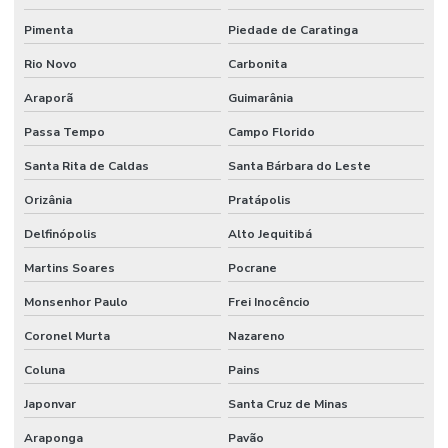
Pimenta
Piedade de Caratinga
Rio Novo
Carbonita
Araporã
Guimarânia
Passa Tempo
Campo Florido
Santa Rita de Caldas
Santa Bárbara do Leste
Orizânia
Pratápolis
Delfinópolis
Alto Jequitibá
Martins Soares
Pocrane
Monsenhor Paulo
Frei Inocêncio
Coronel Murta
Nazareno
Coluna
Pains
Japonvar
Santa Cruz de Minas
Araponga
Pavão