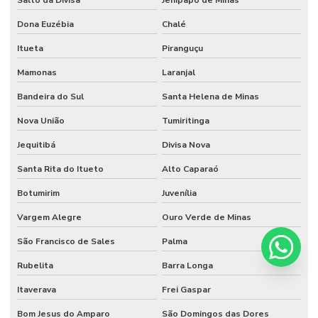
Dona Euzébia
Chalé
Itueta
Piranguçu
Mamonas
Laranjal
Bandeira do Sul
Santa Helena de Minas
Nova União
Tumiritinga
Jequitibá
Divisa Nova
Santa Rita do Itueto
Alto Caparaó
Botumirim
Juvenília
Vargem Alegre
Ouro Verde de Minas
São Francisco de Sales
Palma
Rubelita
Barra Longa
Itaverava
Frei Gaspar
Bom Jesus do Amparo
São Domingos das Dores