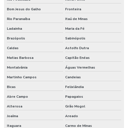
Válvula Para Sistema Hidráulico
Bom Jesus do Galho
Fronteira
Válvula Reguladora De Fluxo
Rio Paranaíba
Itaú de Minas
Válvula Segurança
Ladainha
Maria da Fé
Válvula Solenoide
Brazópolis
Sabinópolis
Vedações Chevron Em Minas Gerais
Caldas
Astolfo Dutra
Vedações Chevron Hidráulicas
Matias Barbosa
Capitão Enéas
Venda De Anéis O Ring Em Minas Gerais
Montalvânia
Águas Vermelhas
Venda De Comando Hidráulico Em Minas Gerais
Martinho Campos
Candeias
Venda De Filtro Hidráulico
Bicas
Felixlândia
Venda De Junta Universal Para Máquinas
Abre Campo
Papagaios
Venda De Manômetro De Pressão Em Minas Gerais
Alterosa
Grão Mogol
Joaíma
Areado
Venda De Orbitrol Em Minas Gerais
Itaguara
Carmo de Minas
Venda De Retentores Em Minas Gerais