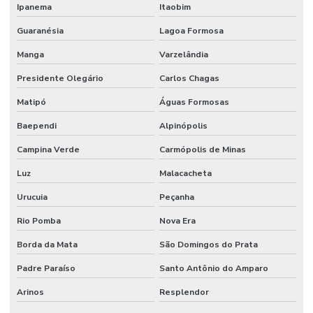
Terminal Hidráulico Fêmea Dko Mg
Ipanema
Itaobim
Guaranésia
Lagoa Formosa
Terminal Hidráulico Fêmea Minas Gerais
Manga
Varzelândia
Terminal Hidráulico Fêmea Para Mangueiras
Presidente Olegário
Carlos Chagas
Terminal Hidráulico Fêmea Unf Jic Minas Gerais
Matipó
Águas Formosas
Terminal Hidráulico Flange
Baependi
Alpinópolis
Terminal Hidráulico Flange Minas Gerais
Campina Verde
Carmópolis de Minas
Terminal Hidráulico Flange Reto 45 Graus 90 Graus
Luz
Malacacheta
Terminal Hidráulico Giratório 60 Graus
Urucuia
Peçanha
Terminal Hidraulico Macho Fixo Em Minas Gerais
Rio Pomba
Nova Era
Terminal Hidraulico Macho Npt
Borda da Mata
São Domingos do Prata
Terminal Hidráulico Orfs
Padre Paraíso
Santo Antônio do Amparo
Terminal Hidráulico Para Mangueira
Arinos
Resplendor