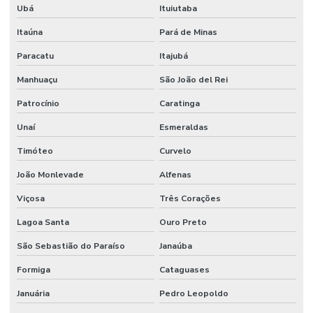
Ubá
Ituiutaba
Fornecedor De Mangueira Hidráulica Em Minas Gerais
Itaúna
Pará de Minas
Fornecedor De Mangueira Hidráulica Mg
Paracatu
Itajubá
Fornecedor De Mangueira Vapor Saturado Em Minas Gerais
Manhuaçu
São João del Rei
Fornecedor De Motor Hidráulico Para Indústria
Patrocínio
Caratinga
Fornecedor De Óleo De Motor Em Belo Horizonte
Unaí
Esmeraldas
Timóteo
Curvelo
Fornecedor De Solenóide Para Sistemas Hidráulicos
João Monlevade
Alfenas
Fornecedor De Terminal Fêmea Unf Em Minas Gerais
Viçosa
Três Corações
Fornecedor De Válvula Reguladora Em Minas Gerais
Lagoa Santa
Ouro Preto
Fornecedor Terminal Fêmea Jic 37 Graus Mg
São Sebastião do Paraíso
Janaúba
Fornecedores De Válvula Segurança Hidráulica Minas Gerais
Formiga
Cataguases
Gaxeta De Pu Tipo B
Januária
Pedro Leopoldo
Gaxeta Hidráulica