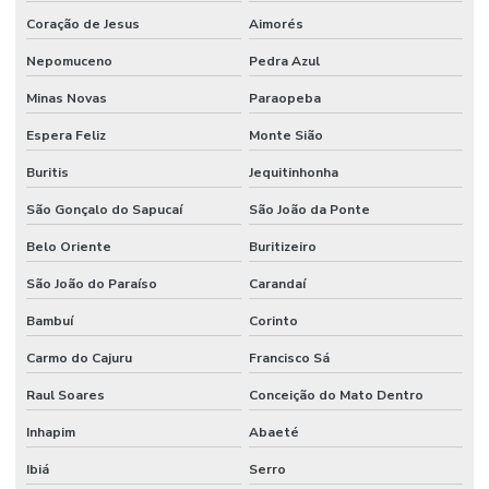
Onde Encontrar Anel Backup Nitrica
Coração de Jesus
Aimorés
Onde Encontrar Anel Quadrado De Borracha Em Minas
Nepomuceno
Pedra Azul
Minas Novas
Paraopeba
Onde Encontrar Reparo Para Cilindro Hidráulico
Espera Feliz
Monte Sião
Pistom Hidráulico
Buritis
Jequitinhonha
Ponteira De Direção
São Gonçalo do Sapucaí
São João da Ponte
Preços De Terminal Hidraulico Macho Fixo Npt
Belo Oriente
Buritizeiro
Preços De Válvula Reguladora De Fluxo Em Minas Gerais
São João do Paraíso
Carandaí
Raspador Hidráulico
Bambuí
Corinto
Raspador Hidráulico Com Carcaça De Aço
Carmo do Cajuru
Francisco Sá
Reparo Cilindros Hidráulicos Minas Gerais
Raul Soares
Conceição do Mato Dentro
Reparo De Orbitrol Para Tratores E Empilhadeiras
Inhapim
Abaeté
Reparo Em Sistemas Hidráulicos
Ibiá
Serro