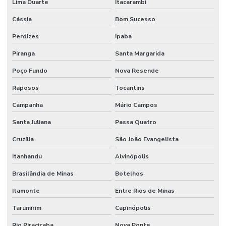
Lima Duarte
Itacarambi
Terminal Hidráulico Unf Jic Para Mangueiras
Cássia
Bom Sucesso
Terminal Hidráulico Variado Minas Gerais
Perdizes
Ipaba
Terminal Macho Fixo Para Mangueira Minas Gerais
Piranga
Santa Margarida
Terminal Macho Métrico Sede 24 Graus Mg
Poço Fundo
Nova Resende
Terminal Macho Unf Jic 37 Graus
Raposos
Tocantins
Terminal Métrico Macho
Campanha
Mário Campos
Tomada De Força Acionadora De Bomba Hidráulica
Santa Juliana
Passa Quatro
Tomada De Força Acionamento Pneumático
Cruzília
São João Evangelista
Tomada De Força Hidráulica
Itanhandu
Alvinópolis
Tomada De Força Para Bomba Hidráulica Em Minas Gerais
Brasilândia de Minas
Botelhos
Usinagem De Metais
Itamonte
Entre Rios de Minas
Usinagem De Nylon Sob Medida
Tarumirim
Capinópolis
Rio Piracicaba
Nova Ponte