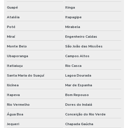
Guapé
Itinga
Venda De Solenóide Hidráulico
Ataléia
Itapagipe
Poté
Mirabela
Miraí
Engenheiro Caldas
Monte Belo
São João das Missões
Ubaporanga
Campos Altos
Itatiaiuçu
Rio Casca
Santa Maria do Suaçuí
Lagoa Dourada
Ilicínea
Mar de Espanha
Itapeva
Bom Repouso
Rio Vermelho
Dores do Indaiá
Água Boa
Conceição do Rio Verde
Jequeri
Chapada Gaúcha