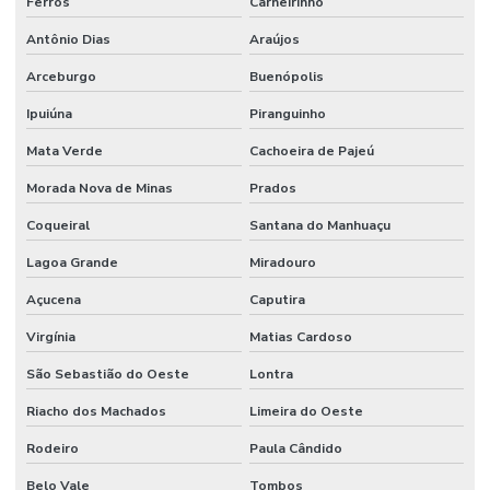
Ferros
Carneirinho
Antônio Dias
Araújos
Arceburgo
Buenópolis
Ipuiúna
Piranguinho
Mata Verde
Cachoeira de Pajeú
Morada Nova de Minas
Prados
Coqueiral
Santana do Manhuaçu
Lagoa Grande
Miradouro
Açucena
Caputira
Virgínia
Matias Cardoso
São Sebastião do Oeste
Lontra
Riacho dos Machados
Limeira do Oeste
Rodeiro
Paula Cândido
Belo Vale
Tombos