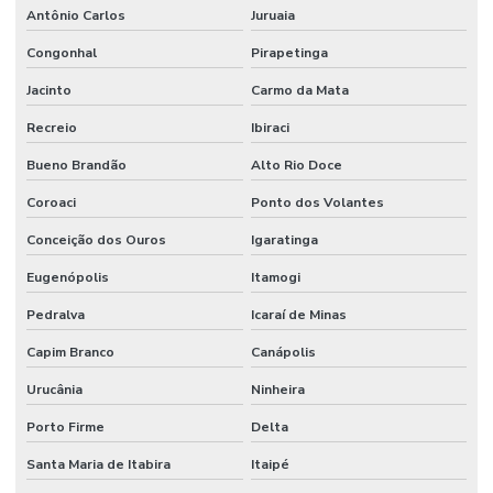
Antônio Carlos
Juruaia
Congonhal
Pirapetinga
Jacinto
Carmo da Mata
Recreio
Ibiraci
Bueno Brandão
Alto Rio Doce
Coroaci
Ponto dos Volantes
Conceição dos Ouros
Igaratinga
Eugenópolis
Itamogi
Pedralva
Icaraí de Minas
Capim Branco
Canápolis
Urucânia
Ninheira
Porto Firme
Delta
Santa Maria de Itabira
Itaipé