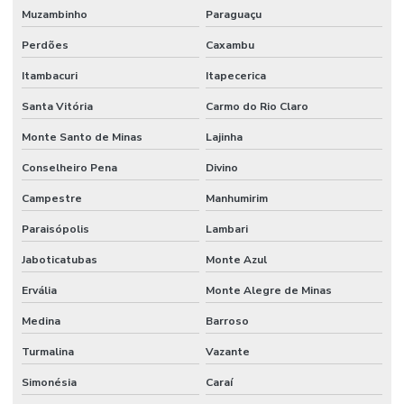
Retentor De Vedação
Muzambinho
Paraguaçu
Serviço De Manutenção Hidráulica Em Minas Gerais
Perdões
Caxambu
Itambacuri
Itapecerica
Serviços De Solda
Santa Vitória
Carmo do Rio Claro
Terminal De Direção Minas Gerais
Monte Santo de Minas
Lajinha
Terminal Fêmea Hidráulico
Conselheiro Pena
Divino
Terminal Fêmea Jic 37 Graus
Campestre
Manhumirim
Terminal Fêmea Unf Jic 37 Graus
Paraisópolis
Lambari
Terminal Hidráulico 45 Graus
Jaboticatubas
Monte Azul
Terminal Hidráulico 90 Graus
Ervália
Monte Alegre de Minas
Terminal Hidráulico Com Sede Plana
Medina
Barroso
Terminal Hidráulico Dko
Turmalina
Vazante
Terminal Hidráulico Fêmea 45 Graus
Simonésia
Caraí