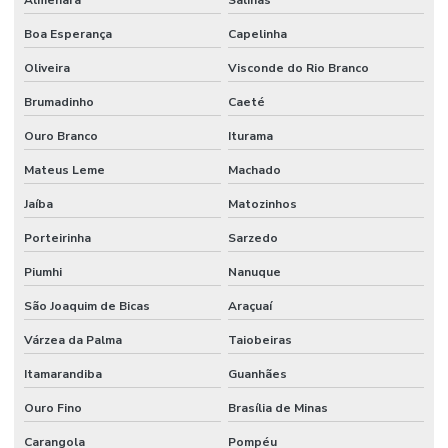
Mangueira Epdm Para Água Quente Em Minas Gerais
Boa Esperança
Capelinha
Mangueira Hidráulica
Oliveira
Visconde do Rio Branco
Mangueira Hidráulica 100r14 Alta Pressão
Brumadinho
Caeté
Mangueira Hidráulica 100r15
Ouro Branco
Iturama
Mateus Leme
Machado
Mangueira Hidráulica Alta Pressão
Jaíba
Matozinhos
Mangueira Hidráulica Alta Pressão 100r2at
Porteirinha
Sarzedo
Mangueira Hidráulica Com Espirais De Aço
Piumhi
Nanuque
Mangueira Hidráulica De Alta Pressão Em Minas Gerais
São Joaquim de Bicas
Araçuaí
Mangueira Hidráulica Preço
Várzea da Palma
Taiobeiras
Mangueira Oleos Solventes
Itamarandiba
Guanhães
Mangueira Oleos Solventes Com 300psi Em Minas Gerais
Ouro Fino
Brasília de Minas
Mangueira Vapor Saturado
Carangola
Pompéu