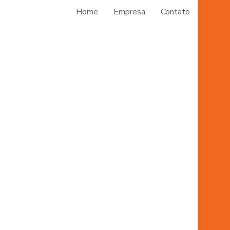
Insta
Home
Empresa
Contato
Mangu
M
Mang
Man