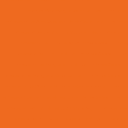
Flanges Para Mangueiras Hidráulicas
Forneced
Fornecedor De Anel Quadrado De Borracha Tefo
Fornece
Fornecedor De Comando Hidráulico Em Belo Horizonte
Fornecedor De Filtro De Ar Em Minas Gerais
Forne
Fornecedor De Filtro Hidráulico Em Minas Gerais
Forn
Fornecedor De Mangueira Hidráulica Em Minas Gerais
Fornecedor De Mangueira Vapor Saturado Em Minas Gerais
Fornecedor De Óleo De Motor Em Belo Horizonte
Fornec
Fornecedor De Terminal Fêmea Unf Em Minas Gerais
Forne
Fornecedor Terminal Fêmea Jic 37 Graus Mg
Fornecedores 
Gaxeta De Pu Tipo B
Gaxeta Hidráulica
Instalaç