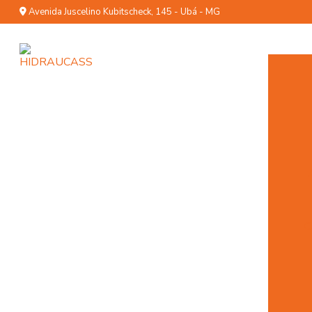
Avenida Juscelino Kubitscheck, 145 - Ubá - MG
C