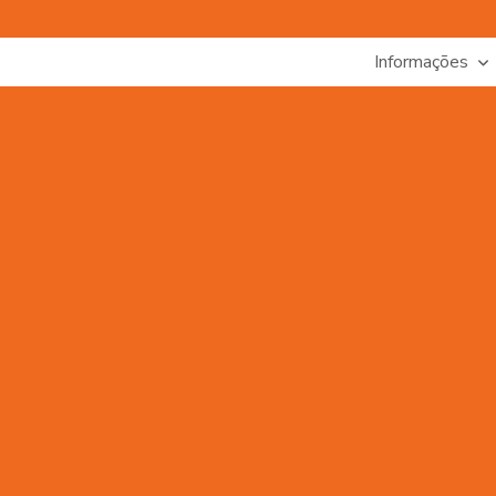
Informações
Adaptador Hidráulico
Adaptador Hidráulico Curvo
Adapta
Anéis De Vedação O Ring
Anéis De Vedação O Ring De Vá
Anel Backup Nitrica Minas Gerais
Anel De Ptfe
Anel Gui
Anel Quadrado De Borracha
Arruela De Vedações Hidrául
Articulação De Direção
Assistência Técnica Para Equipamento
Bomba Hidráulica Minas Gerais
Bomba Hidráulica Para C
abo De Acionamento Hidráulico Minas Gerais
Cilindro Hidrá
Compra De Válvula Solenoide Em Minas Gerais
Comprar A
Comprar Anel De Ptfe Em Minas Gerais
Comprar 
Comprar Anel Quadrado De Borracha Em Mg
Comprar