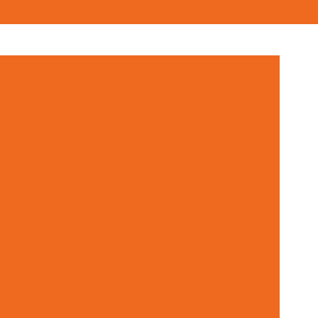
(32) 3531-2020
(32) 98419-8432
contato@hidraucass.com.br
dor Hidráulico Diversas Medidas Minas Gerais
rias Especificações
Anel Backup Nitrica
a De Nylon
Anel Guia De Nylon Minas Gerais
icas Em Mg
Articulação Axial Para Veículos
s Hidráulicos Minas Gerais
Bomba Hidráulica
onstrução Civil
Cabo De Acionamento
ulico Personalizado Em Mg
Comando Hidráulico
nel Backup Nitrica Com Variação De Medidas
Anel Guia De Nylon Em Minas Gerais
 Junta Universal De Acoplamento Em Mg