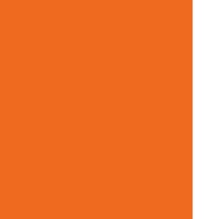
Terminal Hidráulico Giratório 60 Graus
draulico Macho Npt
Terminal Hidráulico Orfs
idráulico Unf Jic Para Mangueiras
acho Fixo Para Mangueira Minas Gerais
 Unf Jic 37 Graus
Terminal Métrico Macho
mada De Força Acionamento Pneumático
ráulica Em Minas Gerais
Usinagem De Metais
Válvula Reguladora De Fluxo
Válvula Segurança
rais
Vedações Chevron Hidráulicas
ulico Em Minas Gerais
Venda De Filtro Hidráulico
anômetro De Pressão Em Minas Gerais
 Minas Gerais
Venda De Solenóide Hidráulico