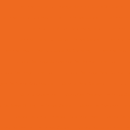
Terminal Hidráulico Flange Reto 45 Graus 90 Graus
Terminal Hidraulico Macho Fixo Em Minas Gerais
Terminal Hi
Terminal Hidráulico Para Mangueira
Terminal H
Terminal Hidráulico Variado Minas Gerais
Terminal M
Terminal Macho Métrico Sede 24 Graus Mg
Terminal Macho
Tomada De Força Acionadora De Bomba Hidráulica
To
omada De Força Hidráulica
Tomada De Força Para Bomba Hid
gem De Nylon Sob Medida
Válvula Para Sistema Hidráulico
Válvula Solenoide
Vedações Chevron Em Minas Ge
a De Anéis O Ring Em Minas Gerais
Venda De Comando Hidrá
Venda De Junta Universal Para Máquinas
Venda De M
enda De Orbitrol Em Minas Gerais
Venda De Retentores Em