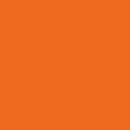
lação De Direção Hidráulica Para Máquinas Pesadas
Instalaç
Junta Universal
Lâmina Para Terraplanagem
Lâminas Pa
Mangueira 100r7 Alta Pressão
Mangueira 100r7 Preta
Mangueira De Borracha 1 4 3 4 Para Oleos
Ma
eira Epdm Para Água Quente Em Minas Gerais
Mangueira Hid
angueira Hidráulica 100r15
Mangueira Hidráulica Alta Press
Mangueira Hidráulica Com Espirais De Aço
Mangueira Hi
ueira Hidráulica Preço
Mangueira Oleos Solventes
Mangu
Mangueira Vapor Saturado
Manômetro De Pressão
utenção De Equipamentos Hidráulicos
Motor Hidráulico
Óleo Hidráulico Para Direção
Onde Comprar Artic
Onde Comprar Filtro De Óleo Em Minas Gerais