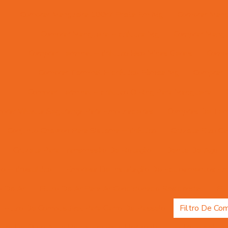
Comprar Mangueira 100r7 Preta Em Mg
Comprar Mangu
Comprar Mangueira Hidráulica Mg
Comprar Mangue
Comprar Terminal Hidráulico Bsp Minas Gerais
Compr
Comprar Terminal Hidráulico Fêmea Mg
Comprar T
Comprar Terminal Hidráulico O Ring Para Mangueira
prar Válvula Segurança Para Empilhadeiras
Compras De Ter
Conjunto Chevron Para Sistema Hidráulico
Cruzeta Eixo Ca
Cruzeta Para Transmissão De Rotação
Dente De Aço
ão Hidrostático
Empresa De Instalação De Equipamentos E
ro De Ar
Filtro De Ar Para Ar Condicionado Residencial
Fi
Filtro De Combustível Para Carro De Passeio
Filtro De Co
iltro De Óleo Auto Peças Em Belo Horizonte
Filtro Hidráulic