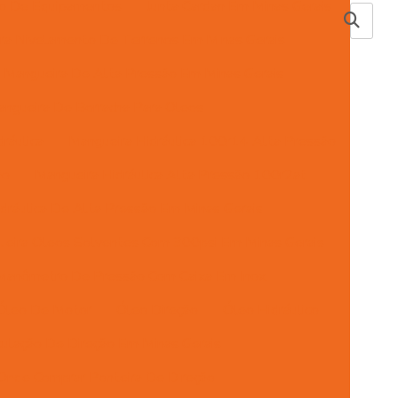
ão De Equipamentos
Junta Cardan Em Minas Gerais
ra Nivelamento De Terrenos Em Minas Gerais
Mangueira De Alta Pressão Em Minas Gerais
ngueira De Borracha Para Oleos
ráulica
Mangueira Hidráulica 100r14 Alta Pressão
ão
Mangueira Hidráulica Alta Pressão 100r2at
dráulica De Alta Pressão Em Minas Gerais
eira Oleos Solventes Com 300psi Em Minas Gerais
Manômetro De Pressão Com Caixa Em Inox
Óleo De Motor
Óleo Direção
Óleo Hidráulico
ulação De Direção Em Minas Gerais
Onde Comprar Ponteira De Direção