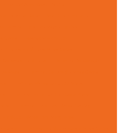
 Encontrar Anel Backup Nitrica
de Encontrar Reparo Para Cilindro Hidráulico
e Terminal Hidraulico Macho Fixo Npt
s Gerais
Raspador Hidráulico
 Cilindros Hidráulicos Minas Gerais
 Sistemas Hidráulicos
Retentor De Vedação
 De Solda
Terminal De Direção Minas Gerais
aus
Terminal Fêmea Unf Jic 37 Graus
aus
Terminal Hidráulico Com Sede Plana
raus
Terminal Hidráulico Fêmea Dko Mg
l Hidráulico Fêmea Para Mangueiras
co Flange
Terminal Hidráulico Flange Minas Gerais