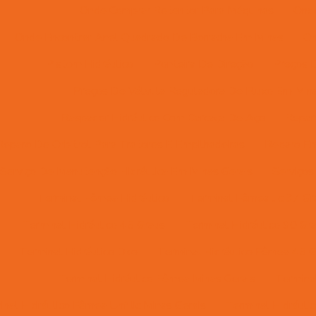
Onde Comprar Retentor Para Máquinas
Onde
Onde Encontrar Anel Quadrado De Borracha Em Minas
On
Pistom Hidráulico
Ponteira De Direção
Preços D
Preços De Válvula Reguladora De Fluxo Em Mina
Raspador Hidráulico Com Carcaça De Aço
Reparo
Reparo De Orbitrol Para Tratores E Empilhadeiras
Reparo Em
Serviço De Manutenção Hidráulica Em Minas Gerais
Serviços
Terminal Fêmea Hidráulico
Terminal Fêmea Jic 37 Gr
Terminal Hidráulico 45 Graus
Terminal Hidráulico 90 Gr
Terminal Hidráulico Dko
Terminal Hidráulico Fêmea 45 G
Terminal Hidráulico Fêmea Minas Gerais
Termina
nal Hidráulico Fêmea Unf Jic Minas Gerais
Terminal Hidráuli