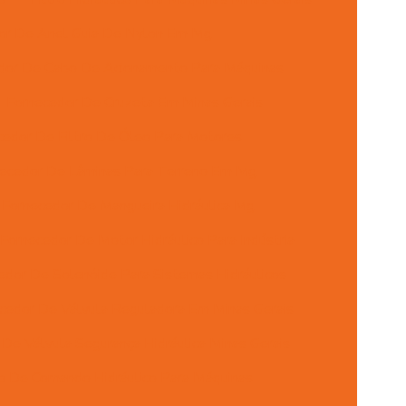
or De Anel Guia De Nylon Em Mg
dor De Cabo De Acionamento Para Máquinas
Fornecedor De Cruzeta Em Minas Gerais
cedor De Filtro De Óleo Para Motores
ecedor De Lâminas Para Terreno Em Mg
Fornecedor De Mangueira Hidráulica Mg
Fornecedor De Motor Hidráulico Para Indústria
edor De Solenóide Para Sistemas Hidráulicos
cedor De Válvula Reguladora Em Minas Gerais
De Válvula Segurança Hidráulica Minas Gerais
ão De Comando Hidráulico Para Máquinas