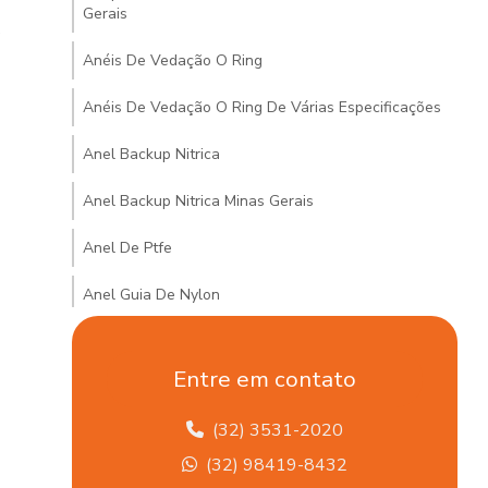
Gerais
s
Anéis De Vedação O Ring
Anéis De Vedação O Ring De Várias Especificações
Anel Backup Nitrica
Anel Backup Nitrica Minas Gerais
Anel De Ptfe
Anel Guia De Nylon
Anel Guia De Nylon Minas Gerais
Entre em contato
Anel Quadrado De Borracha
(32) 3531-2020
Arruela De Vedações Hidráulicas Em Mg
(32) 98419-8432
Articulação Axial Para Veículos