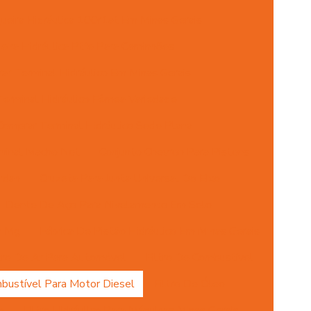
eira Hidráulica 100r1at Em Minas Gerais
ira Hidráulica Ptfe Para Caminhões
ar Terminal Hidráulico Em Minas Gerais
erminal Hidráulico Fêmea Variedade
Comprar Terminal Hidráulico Sede Plana
minal Macho Npt
Conjunto Chevron Para Pistons
rdan
Cruzeta Para Junta Universal Do Eixo
Dente De Aço Para Nivelamento Em Solo
m Mg
Fábrica De Pistão Hidráulico Em Minas Gerais
ltro De Ar Para Automóvel
Filtro De Combustível
mbustível Para Motor Diesel
Filtro De Óleo
o
Filtro Hidráulico Para Máquinas Minas Gerais