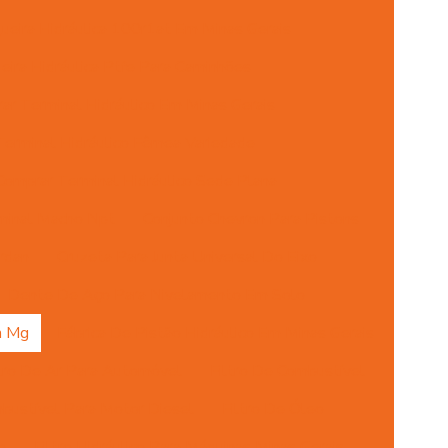
eira Hidráulica 100r1at Em Minas Gerais
ira Hidráulica Ptfe Para Caminhões
ar Terminal Hidráulico Em Minas Gerais
erminal Hidráulico Fêmea Variedade
Comprar Terminal Hidráulico Sede Plana
minal Macho Npt
Conjunto Chevron Para Pistons
rdan
Cruzeta Para Junta Universal Do Eixo
Dente De Aço Para Nivelamento Em Solo
m Mg
Fábrica De Pistão Hidráulico Em Minas Gerais
ltro De Ar Para Automóvel
Filtro De Combustível
mbustível Para Motor Diesel
Filtro De Óleo
o
Filtro Hidráulico Para Máquinas Minas Gerais