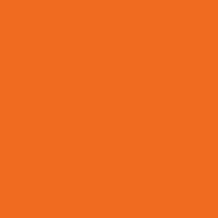
Onde Comprar Retentor Para Máquinas
Onde
Onde Encontrar Anel Quadrado De Borracha Em Minas
On
Pistom Hidráulico
Ponteira De Direção
Preços D
Preços De Válvula Reguladora De Fluxo Em Mina
Raspador Hidráulico Com Carcaça De Aço
Reparo
Reparo De Orbitrol Para Tratores E Empilhadeiras
Reparo Em
Serviço De Manutenção Hidráulica Em Minas Gerais
Serviços
Terminal Fêmea Hidráulico
Terminal Fêmea Jic 37 Gr
Terminal Hidráulico 45 Graus
Terminal Hidráulico 90 Gr
Terminal Hidráulico Dko
Terminal Hidráulico Fêmea 45 G
Terminal Hidráulico Fêmea Minas Gerais
Termina
nal Hidráulico Fêmea Unf Jic Minas Gerais
Terminal Hidráuli