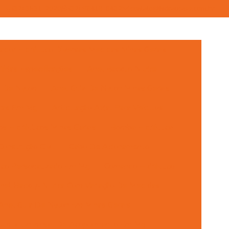
(32) 3531-2020
(32) 98419-8432
contato@hidraucass.com.br
dor Hidráulico Diversas Medidas Minas Gerais
rias Especificações
Anel Backup Nitrica
a De Nylon
Anel Guia De Nylon Minas Gerais
icas Em Mg
Articulação Axial Para Veículos
s Hidráulicos Minas Gerais
Bomba Hidráulica
onstrução Civil
Cabo De Acionamento
ulico Personalizado Em Mg
Comando Hidráulico
nel Backup Nitrica Com Variação De Medidas
Anel Guia De Nylon Em Minas Gerais
 Junta Universal De Acoplamento Em Mg