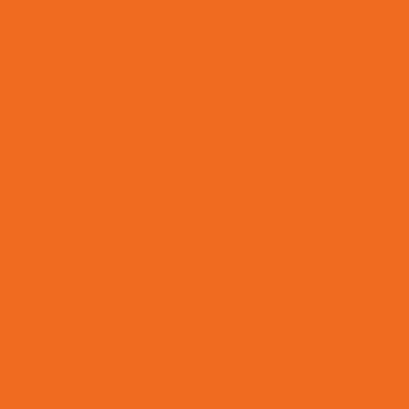
Terminal Hidráulico Flange Reto 45 Graus 90 Graus
Terminal Hidraulico Macho Fixo Em Minas Gerais
Terminal Hi
Terminal Hidráulico Para Mangueira
Terminal H
Terminal Hidráulico Variado Minas Gerais
Terminal M
Terminal Macho Métrico Sede 24 Graus Mg
Terminal Macho
Tomada De Força Acionadora De Bomba Hidráulica
To
omada De Força Hidráulica
Tomada De Força Para Bomba Hid
gem De Nylon Sob Medida
Válvula Para Sistema Hidráulico
Válvula Solenoide
Vedações Chevron Em Minas Ge
a De Anéis O Ring Em Minas Gerais
Venda De Comando Hidrá
Venda De Junta Universal Para Máquinas
Venda De M
enda De Orbitrol Em Minas Gerais
Venda De Retentores Em