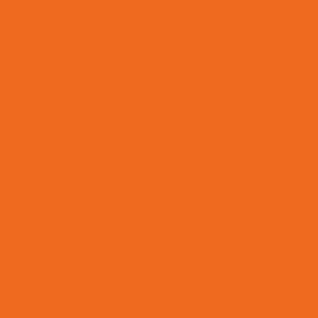
lação De Direção Hidráulica Para Máquinas Pesadas
Instalaç
Junta Universal
Lâmina Para Terraplanagem
Lâminas Pa
Mangueira 100r7 Alta Pressão
Mangueira 100r7 Preta
Mangueira De Borracha 1 4 3 4 Para Oleos
Ma
eira Epdm Para Água Quente Em Minas Gerais
Mangueira Hid
angueira Hidráulica 100r15
Mangueira Hidráulica Alta Press
Mangueira Hidráulica Com Espirais De Aço
Mangueira Hi
ueira Hidráulica Preço
Mangueira Oleos Solventes
Mangu
Mangueira Vapor Saturado
Manômetro De Pressão
utenção De Equipamentos Hidráulicos
Motor Hidráulico
Óleo Hidráulico Para Direção
Onde Comprar Artic
Onde Comprar Filtro De Óleo Em Minas Gerais