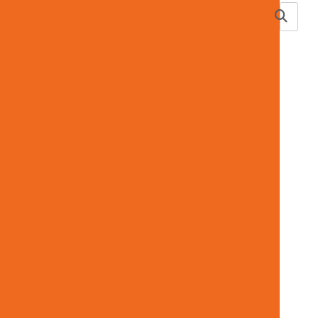
ão De Equipamentos
Junta Cardan Em Minas Gerais
ra Nivelamento De Terrenos Em Minas Gerais
Mangueira De Alta Pressão Em Minas Gerais
ngueira De Borracha Para Oleos
ráulica
Mangueira Hidráulica 100r14 Alta Pressão
ão
Mangueira Hidráulica Alta Pressão 100r2at
dráulica De Alta Pressão Em Minas Gerais
eira Oleos Solventes Com 300psi Em Minas Gerais
Manômetro De Pressão Com Caixa Em Inox
Óleo De Motor
Óleo Direção
Óleo Hidráulico
ulação De Direção Em Minas Gerais
Onde Comprar Ponteira De Direção