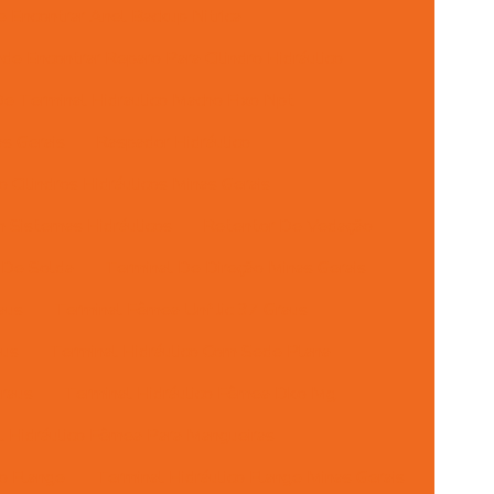
 Encontrar Anel Backup Nitrica
de Encontrar Reparo Para Cilindro Hidráulico
e Terminal Hidraulico Macho Fixo Npt
s Gerais
Raspador Hidráulico
 Cilindros Hidráulicos Minas Gerais
 Sistemas Hidráulicos
Retentor De Vedação
 De Solda
Terminal De Direção Minas Gerais
aus
Terminal Fêmea Unf Jic 37 Graus
aus
Terminal Hidráulico Com Sede Plana
raus
Terminal Hidráulico Fêmea Dko Mg
l Hidráulico Fêmea Para Mangueiras
co Flange
Terminal Hidráulico Flange Minas Gerais