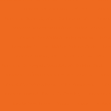
Flanges Para Mangueiras Hidráulicas
Forneced
Fornecedor De Anel Quadrado De Borracha Tefo
Fornece
Fornecedor De Comando Hidráulico Em Belo Horizonte
Fornecedor De Filtro De Ar Em Minas Gerais
Forne
Fornecedor De Filtro Hidráulico Em Minas Gerais
Forn
Fornecedor De Mangueira Hidráulica Em Minas Gerais
Fornecedor De Mangueira Vapor Saturado Em Minas Gerais
Fornecedor De Óleo De Motor Em Belo Horizonte
Fornec
Fornecedor De Terminal Fêmea Unf Em Minas Gerais
Forne
Fornecedor Terminal Fêmea Jic 37 Graus Mg
Fornecedores 
Gaxeta De Pu Tipo B
Gaxeta Hidráulica
Instalaç