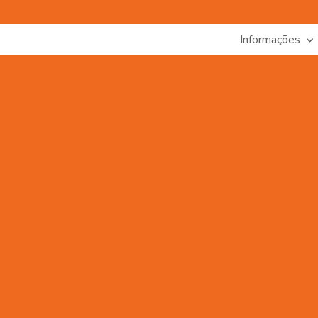
Informações
Adaptador Hidráulico
Adaptador Hidráulico Curvo
Adapta
Anéis De Vedação O Ring
Anéis De Vedação O Ring De Vá
Anel Backup Nitrica Minas Gerais
Anel De Ptfe
Anel Gui
Anel Quadrado De Borracha
Arruela De Vedações Hidrául
Articulação De Direção
Assistência Técnica Para Equipamento
Bomba Hidráulica Minas Gerais
Bomba Hidráulica Para C
abo De Acionamento Hidráulico Minas Gerais
Cilindro Hidrá
Compra De Válvula Solenoide Em Minas Gerais
Comprar A
Comprar Anel De Ptfe Em Minas Gerais
Comprar 
Comprar Anel Quadrado De Borracha Em Mg
Comprar