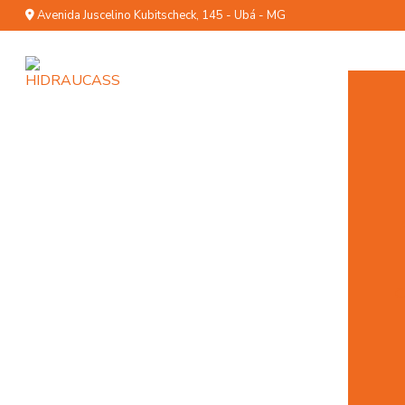
Avenida Juscelino Kubitscheck, 145 - Ubá - MG
C