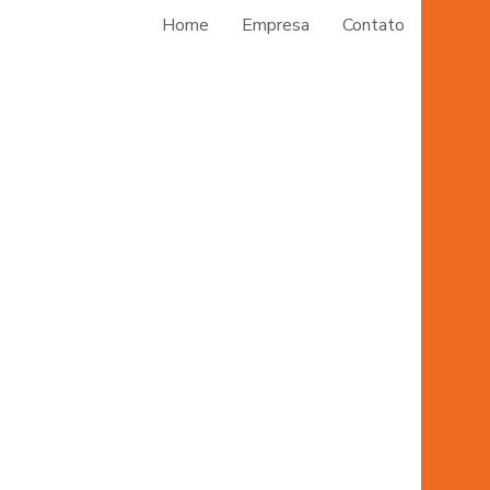
Insta
Home
Empresa
Contato
Mangu
M
Mang
Man