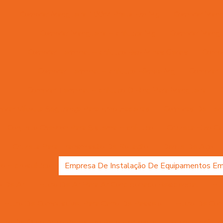
Comprar Mangueira 100r7 Preta Em Mg
Comprar Mangu
Comprar Mangueira Hidráulica Mg
Comprar Mangue
Comprar Terminal Hidráulico Bsp Minas Gerais
Compr
Comprar Terminal Hidráulico Fêmea Mg
Comprar T
Comprar Terminal Hidráulico O Ring Para Mangueira
prar Válvula Segurança Para Empilhadeiras
Compras De Ter
Conjunto Chevron Para Sistema Hidráulico
Cruzeta Eixo Ca
Cruzeta Para Transmissão De Rotação
Dente De Aço
ão Hidrostático
Empresa De Instalação De Equipamentos E
ro De Ar
Filtro De Ar Para Ar Condicionado Residencial
Fi
Filtro De Combustível Para Carro De Passeio
Filtro De Co
iltro De Óleo Auto Peças Em Belo Horizonte
Filtro Hidráulic