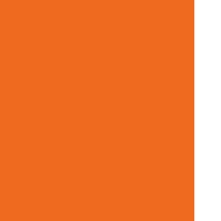
Terminal Hidráulico Giratório 60 Graus
draulico Macho Npt
Terminal Hidráulico Orfs
idráulico Unf Jic Para Mangueiras
acho Fixo Para Mangueira Minas Gerais
 Unf Jic 37 Graus
Terminal Métrico Macho
mada De Força Acionamento Pneumático
ráulica Em Minas Gerais
Usinagem De Metais
Válvula Reguladora De Fluxo
Válvula Segurança
rais
Vedações Chevron Hidráulicas
ulico Em Minas Gerais
Venda De Filtro Hidráulico
anômetro De Pressão Em Minas Gerais
 Minas Gerais
Venda De Solenóide Hidráulico