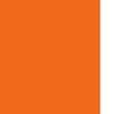
or De Anel Guia De Nylon Em Mg
dor De Cabo De Acionamento Para Máquinas
Fornecedor De Cruzeta Em Minas Gerais
cedor De Filtro De Óleo Para Motores
ecedor De Lâminas Para Terreno Em Mg
Fornecedor De Mangueira Hidráulica Mg
Fornecedor De Motor Hidráulico Para Indústria
edor De Solenóide Para Sistemas Hidráulicos
cedor De Válvula Reguladora Em Minas Gerais
De Válvula Segurança Hidráulica Minas Gerais
ão De Comando Hidráulico Para Máquinas