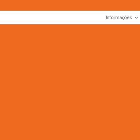
Informações
Adaptador Hidráulico
Adaptador Hidráulico Curvo
Adapta
Anéis De Vedação O Ring
Anéis De Vedação O Ring De Vá
Anel Backup Nitrica Minas Gerais
Anel De Ptfe
Anel Gui
Anel Quadrado De Borracha
Arruela De Vedações Hidrául
Articulação De Direção
Assistência Técnica Para Equipamento
Bomba Hidráulica Minas Gerais
Bomba Hidráulica Para C
abo De Acionamento Hidráulico Minas Gerais
Cilindro Hidrá
Compra De Válvula Solenoide Em Minas Gerais
Comprar A
Comprar Anel De Ptfe Em Minas Gerais
Comprar 
Comprar Anel Quadrado De Borracha Em Mg
Comprar