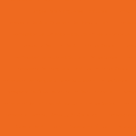
Flanges Para Mangueiras Hidráulicas
Forneced
Fornecedor De Anel Quadrado De Borracha Tefo
Fornece
Fornecedor De Comando Hidráulico Em Belo Horizonte
Fornecedor De Filtro De Ar Em Minas Gerais
Forne
Fornecedor De Filtro Hidráulico Em Minas Gerais
Forn
Fornecedor De Mangueira Hidráulica Em Minas Gerais
Fornecedor De Mangueira Vapor Saturado Em Minas Gerais
Fornecedor De Óleo De Motor Em Belo Horizonte
Fornec
Fornecedor De Terminal Fêmea Unf Em Minas Gerais
Forne
Fornecedor Terminal Fêmea Jic 37 Graus Mg
Fornecedores 
Gaxeta De Pu Tipo B
Gaxeta Hidráulica
Instalaç