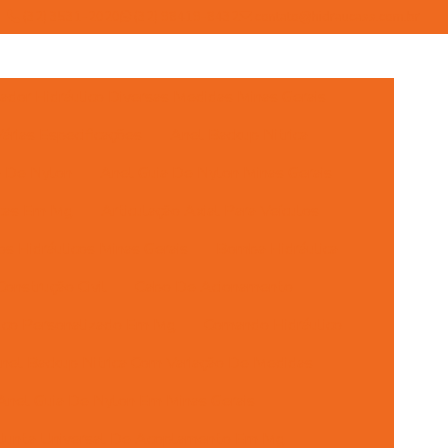
(32) 3531-2020
(32) 98419-8432
contato@hidraucass.com.br
dor Hidráulico Diversas Medidas Minas Gerais
rias Especificações
Anel Backup Nitrica
a De Nylon
Anel Guia De Nylon Minas Gerais
icas Em Mg
Articulação Axial Para Veículos
s Hidráulicos Minas Gerais
Bomba Hidráulica
onstrução Civil
Cabo De Acionamento
ulico Personalizado Em Mg
Comando Hidráulico
nel Backup Nitrica Com Variação De Medidas
Anel Guia De Nylon Em Minas Gerais
 Junta Universal De Acoplamento Em Mg