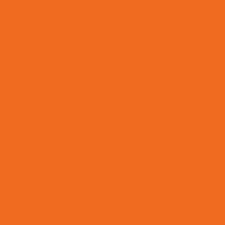
Comprar Mangueira 100r7 Preta Em Mg
Comprar Mangu
Comprar Mangueira Hidráulica Mg
Comprar Mangue
Comprar Terminal Hidráulico Bsp Minas Gerais
Compr
Comprar Terminal Hidráulico Fêmea Mg
Comprar T
Comprar Terminal Hidráulico O Ring Para Mangueira
prar Válvula Segurança Para Empilhadeiras
Compras De Ter
Conjunto Chevron Para Sistema Hidráulico
Cruzeta Eixo Ca
Cruzeta Para Transmissão De Rotação
Dente De Aço
ão Hidrostático
Empresa De Instalação De Equipamentos E
ro De Ar
Filtro De Ar Para Ar Condicionado Residencial
Fi
Filtro De Combustível Para Carro De Passeio
Filtro De Co
iltro De Óleo Auto Peças Em Belo Horizonte
Filtro Hidráulic