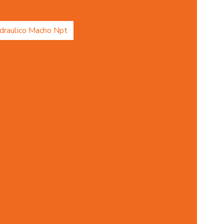
Terminal Hidráulico Giratório 60 Graus
draulico Macho Npt
Terminal Hidráulico Orfs
idráulico Unf Jic Para Mangueiras
acho Fixo Para Mangueira Minas Gerais
 Unf Jic 37 Graus
Terminal Métrico Macho
mada De Força Acionamento Pneumático
ráulica Em Minas Gerais
Usinagem De Metais
Válvula Reguladora De Fluxo
Válvula Segurança
rais
Vedações Chevron Hidráulicas
ulico Em Minas Gerais
Venda De Filtro Hidráulico
anômetro De Pressão Em Minas Gerais
 Minas Gerais
Venda De Solenóide Hidráulico