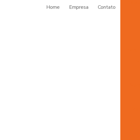
Insta
Home
Empresa
Contato
Mangu
M
Mang
Man