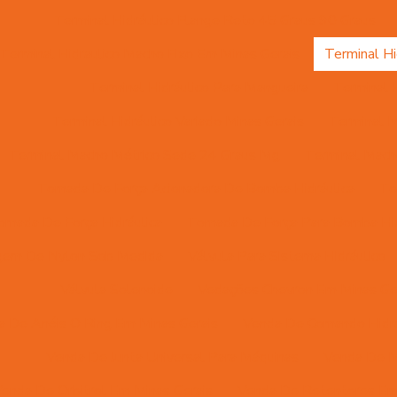
Terminal Hidráulico Flange Reto 45 Graus 90 Graus
Terminal Hidraulico Macho Fixo Em Minas Gerais
Terminal Hi
Terminal Hidráulico Para Mangueira
Terminal H
Terminal Hidráulico Variado Minas Gerais
Terminal M
Terminal Macho Métrico Sede 24 Graus Mg
Terminal Macho
Tomada De Força Acionadora De Bomba Hidráulica
To
omada De Força Hidráulica
Tomada De Força Para Bomba Hid
gem De Nylon Sob Medida
Válvula Para Sistema Hidráulico
Válvula Solenoide
Vedações Chevron Em Minas Ge
a De Anéis O Ring Em Minas Gerais
Venda De Comando Hidrá
Venda De Junta Universal Para Máquinas
Venda De M
enda De Orbitrol Em Minas Gerais
Venda De Retentores Em