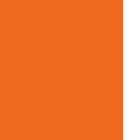
eira Hidráulica 100r1at Em Minas Gerais
ira Hidráulica Ptfe Para Caminhões
ar Terminal Hidráulico Em Minas Gerais
erminal Hidráulico Fêmea Variedade
Comprar Terminal Hidráulico Sede Plana
minal Macho Npt
Conjunto Chevron Para Pistons
rdan
Cruzeta Para Junta Universal Do Eixo
Dente De Aço Para Nivelamento Em Solo
m Mg
Fábrica De Pistão Hidráulico Em Minas Gerais
ltro De Ar Para Automóvel
Filtro De Combustível
mbustível Para Motor Diesel
Filtro De Óleo
o
Filtro Hidráulico Para Máquinas Minas Gerais