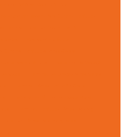
 Encontrar Anel Backup Nitrica
de Encontrar Reparo Para Cilindro Hidráulico
e Terminal Hidraulico Macho Fixo Npt
s Gerais
Raspador Hidráulico
 Cilindros Hidráulicos Minas Gerais
 Sistemas Hidráulicos
Retentor De Vedação
 De Solda
Terminal De Direção Minas Gerais
aus
Terminal Fêmea Unf Jic 37 Graus
aus
Terminal Hidráulico Com Sede Plana
raus
Terminal Hidráulico Fêmea Dko Mg
l Hidráulico Fêmea Para Mangueiras
co Flange
Terminal Hidráulico Flange Minas Gerais