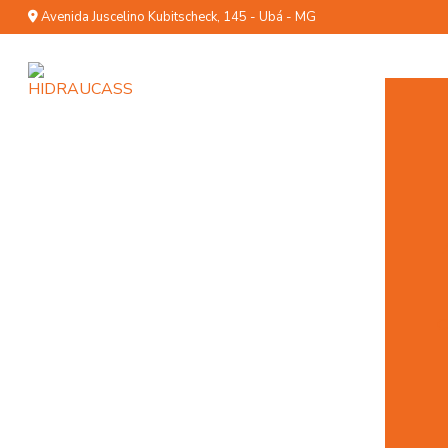
Avenida Juscelino Kubitscheck, 145 - Ubá - MG
C