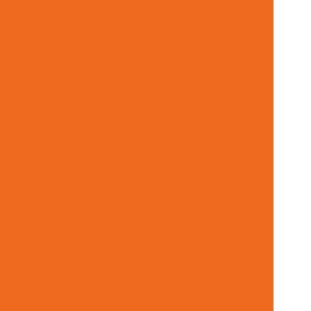
or De Anel Guia De Nylon Em Mg
dor De Cabo De Acionamento Para Máquinas
Fornecedor De Cruzeta Em Minas Gerais
cedor De Filtro De Óleo Para Motores
ecedor De Lâminas Para Terreno Em Mg
Fornecedor De Mangueira Hidráulica Mg
Fornecedor De Motor Hidráulico Para Indústria
edor De Solenóide Para Sistemas Hidráulicos
cedor De Válvula Reguladora Em Minas Gerais
De Válvula Segurança Hidráulica Minas Gerais
ão De Comando Hidráulico Para Máquinas