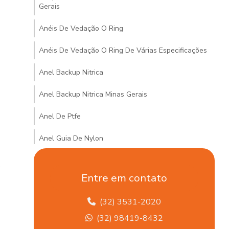
Gerais
Anéis De Vedação O Ring
Anéis De Vedação O Ring De Várias Especificações
Anel Backup Nitrica
Anel Backup Nitrica Minas Gerais
Anel De Ptfe
Anel Guia De Nylon
Anel Guia De Nylon Minas Gerais
s
Entre em contato
Anel Quadrado De Borracha
(32) 3531-2020
Arruela De Vedações Hidráulicas Em Mg
(32) 98419-8432
Articulação Axial Para Veículos