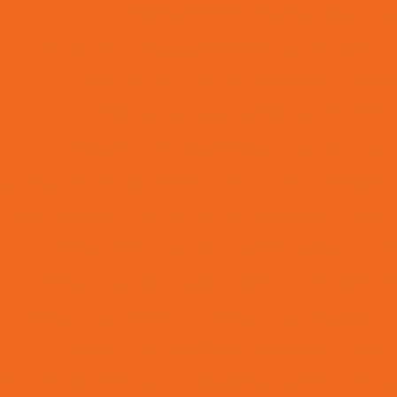
Onde Comprar Retentor Para Máquinas
Onde
Onde Encontrar Anel Quadrado De Borracha Em Minas
On
Pistom Hidráulico
Ponteira De Direção
Preços D
Preços De Válvula Reguladora De Fluxo Em Mina
Raspador Hidráulico Com Carcaça De Aço
Reparo
Reparo De Orbitrol Para Tratores E Empilhadeiras
Reparo Em
Serviço De Manutenção Hidráulica Em Minas Gerais
Serviços
Terminal Fêmea Hidráulico
Terminal Fêmea Jic 37 Gr
Terminal Hidráulico 45 Graus
Terminal Hidráulico 90 Gr
Terminal Hidráulico Dko
Terminal Hidráulico Fêmea 45 G
Terminal Hidráulico Fêmea Minas Gerais
Termina
nal Hidráulico Fêmea Unf Jic Minas Gerais
Terminal Hidráuli