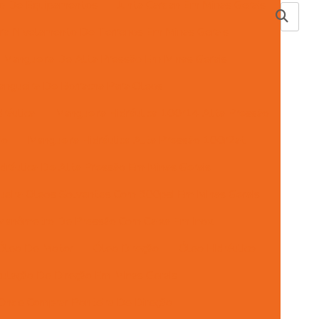
ão De Equipamentos
Junta Cardan Em Minas Gerais
ra Nivelamento De Terrenos Em Minas Gerais
Mangueira De Alta Pressão Em Minas Gerais
ngueira De Borracha Para Oleos
ráulica
Mangueira Hidráulica 100r14 Alta Pressão
ão
Mangueira Hidráulica Alta Pressão 100r2at
dráulica De Alta Pressão Em Minas Gerais
eira Oleos Solventes Com 300psi Em Minas Gerais
Manômetro De Pressão Com Caixa Em Inox
Óleo De Motor
Óleo Direção
Óleo Hidráulico
ulação De Direção Em Minas Gerais
Onde Comprar Ponteira De Direção