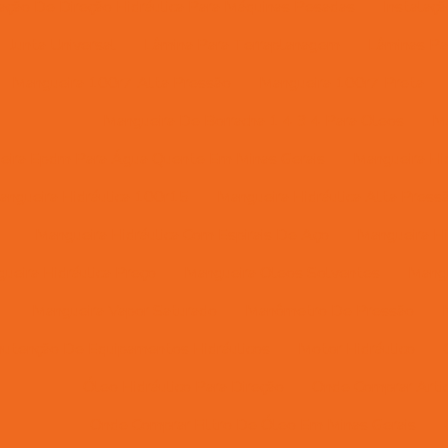
lação De Direção Hidráulica Para Máquinas Pesadas
Instalaç
Junta Universal
Lâmina Para Terraplanagem
Lâminas Pa
Mangueira 100r7 Alta Pressão
Mangueira 100r7 Preta
Mangueira De Borracha 1 4 3 4 Para Oleos
Ma
eira Epdm Para Água Quente Em Minas Gerais
Mangueira Hid
angueira Hidráulica 100r15
Mangueira Hidráulica Alta Press
Mangueira Hidráulica Com Espirais De Aço
Mangueira Hi
ueira Hidráulica Preço
Mangueira Oleos Solventes
Mangu
Mangueira Vapor Saturado
Manômetro De Pressão
utenção De Equipamentos Hidráulicos
Motor Hidráulico
Óleo Hidráulico Para Direção
Onde Comprar Artic
Onde Comprar Filtro De Óleo Em Minas Gerais