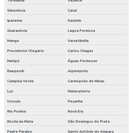
Turmalina
Vazante
Terminal Hidráulico Dko
Simonésia
Caraí
Terminal Hidráulico Fêmea 45 Graus
Ipanema
Itaobim
Guaranésia
Lagoa Formosa
Terminal Hidráulico Fêmea Dko Mg
Manga
Varzelândia
Terminal Hidráulico Fêmea Minas Gerais
Presidente Olegário
Carlos Chagas
Terminal Hidráulico Fêmea Para Mangueiras
Matipó
Águas Formosas
Terminal Hidráulico Fêmea Unf Jic Minas Gerais
Baependi
Alpinópolis
Terminal Hidráulico Flange
Campina Verde
Carmópolis de Minas
Terminal Hidráulico Flange Minas Gerais
Luz
Malacacheta
Terminal Hidráulico Flange Reto 45 Graus 90 Graus
Urucuia
Peçanha
Terminal Hidráulico Giratório 60 Graus
Rio Pomba
Nova Era
Terminal Hidraulico Macho Fixo Em Minas Gerais
Borda da Mata
São Domingos do Prata
Terminal Hidraulico Macho Npt
Padre Paraíso
Santo Antônio do Amparo