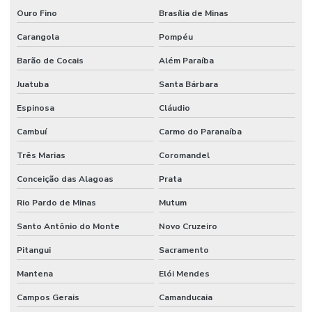
Mangueira Oleos Solventes
Ouro Fino
Brasília de Minas
Mangueira Oleos Solventes Com 300psi Em Minas Gerais
Carangola
Pompéu
Mangueira Vapor Saturado
Barão de Cocais
Além Paraíba
Manômetro De Pressão
Juatuba
Santa Bárbara
Manômetro De Pressão Com Caixa Em Inox
Espinosa
Cláudio
Cambuí
Carmo do Paranaíba
Manutenção De Equipamentos Hidráulicos
Três Marias
Coromandel
Motor Hidráulico
Conceição das Alagoas
Prata
Óleo De Motor
Rio Pardo de Minas
Mutum
Óleo Direção
Santo Antônio do Monte
Novo Cruzeiro
Óleo Hidráulico
Pitangui
Sacramento
Óleo Hidráulico Para Direção
Mantena
Elói Mendes
Onde Comprar Articulação De Direção Em Minas Gerais
Campos Gerais
Camanducaia