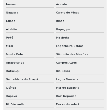
Joaíma
Areado
Venda De Manômetro De Pressão Em Minas Gerais
Itaguara
Carmo de Minas
Venda De Orbitrol Em Minas Gerais
Guapé
Itinga
Venda De Retentores Em Minas Gerais
Ataléia
Itapagipe
Venda De Solenóide Hidráulico
Poté
Mirabela
Miraí
Engenheiro Caldas
Monte Belo
São João das Missões
Ubaporanga
Campos Altos
Itatiaiuçu
Rio Casca
Santa Maria do Suaçuí
Lagoa Dourada
Ilicínea
Mar de Espanha
Itapeva
Bom Repouso
Rio Vermelho
Dores do Indaiá