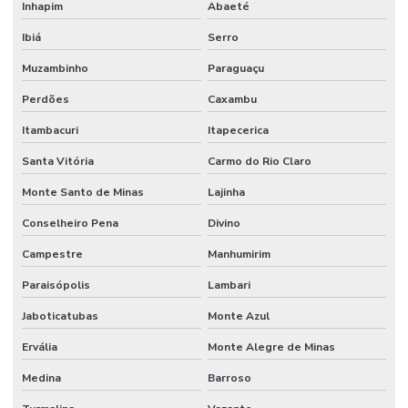
Inhapim
Abaeté
Reparo De Orbitrol Para Tratores E Empilhadeiras
Ibiá
Serro
Reparo Em Sistemas Hidráulicos
Muzambinho
Paraguaçu
Perdões
Caxambu
Retentor De Vedação
Itambacuri
Itapecerica
Serviço De Manutenção Hidráulica Em Minas Gerais
Santa Vitória
Carmo do Rio Claro
Serviços De Solda
Monte Santo de Minas
Lajinha
Terminal De Direção Minas Gerais
Conselheiro Pena
Divino
Terminal Fêmea Hidráulico
Campestre
Manhumirim
Terminal Fêmea Jic 37 Graus
Paraisópolis
Lambari
Terminal Fêmea Unf Jic 37 Graus
Jaboticatubas
Monte Azul
Terminal Hidráulico 45 Graus
Ervália
Monte Alegre de Minas
Terminal Hidráulico 90 Graus
Medina
Barroso
Terminal Hidráulico Com Sede Plana