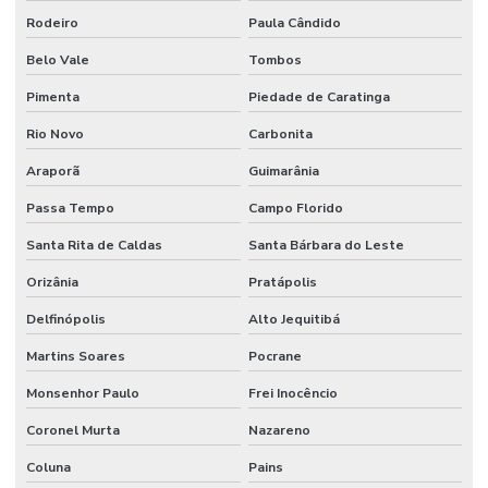
Rodeiro
Paula Cândido
Belo Vale
Tombos
Pimenta
Piedade de Caratinga
Rio Novo
Carbonita
Araporã
Guimarânia
Passa Tempo
Campo Florido
Santa Rita de Caldas
Santa Bárbara do Leste
Orizânia
Pratápolis
Delfinópolis
Alto Jequitibá
Martins Soares
Pocrane
Monsenhor Paulo
Frei Inocêncio
Coronel Murta
Nazareno
Coluna
Pains