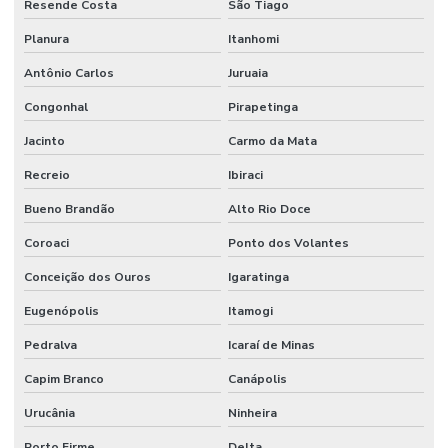
Resende Costa
São Tiago
Planura
Itanhomi
Antônio Carlos
Juruaia
Congonhal
Pirapetinga
Jacinto
Carmo da Mata
Recreio
Ibiraci
Bueno Brandão
Alto Rio Doce
Coroaci
Ponto dos Volantes
Conceição dos Ouros
Igaratinga
Eugenópolis
Itamogi
Pedralva
Icaraí de Minas
Capim Branco
Canápolis
Urucânia
Ninheira
Porto Firme
Delta