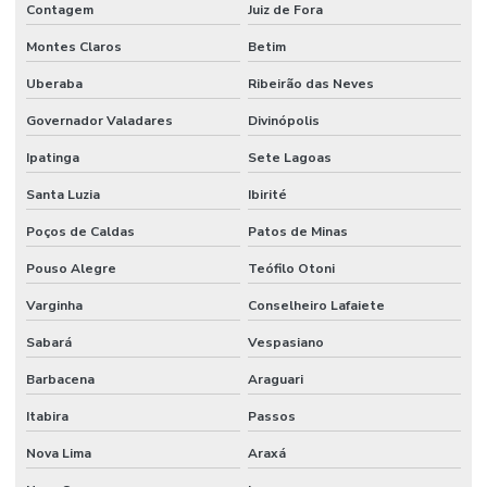
Contagem
Juiz de Fora
Filtro De Combustível Para Motor Diesel
Montes Claros
Betim
Filtro De Óleo
Uberaba
Ribeirão das Neves
Filtro De Óleo Auto Peças Em Belo Horizonte
Governador Valadares
Divinópolis
Filtro Hidráulico
Ipatinga
Sete Lagoas
Filtro Hidráulico Para Máquinas Minas Gerais
Santa Luzia
Ibirité
Flanges Para Mangueiras Hidráulicas
Poços de Caldas
Patos de Minas
Fornecedor De Anel Guia De Nylon Em Mg
Pouso Alegre
Teófilo Otoni
Varginha
Conselheiro Lafaiete
Fornecedor De Anel Quadrado De Borracha Tefo
Sabará
Vespasiano
Fornecedor De Cabo De Acionamento Para Máquinas
Barbacena
Araguari
Fornecedor De Comando Hidráulico Em Belo Horizonte
Itabira
Passos
Fornecedor De Cruzeta Em Minas Gerais
Nova Lima
Araxá
Fornecedor De Filtro De Ar Em Minas Gerais