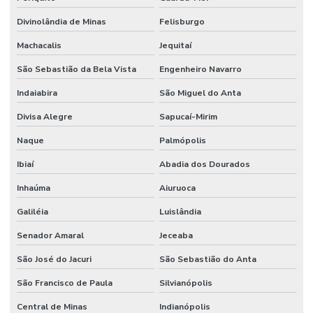
Divinolândia de Minas
Felisburgo
Machacalis
Jequitaí
São Sebastião da Bela Vista
Engenheiro Navarro
Indaiabira
São Miguel do Anta
Divisa Alegre
Sapucaí-Mirim
Naque
Palmópolis
Ibiaí
Abadia dos Dourados
Inhaúma
Aiuruoca
Galiléia
Luislândia
Senador Amaral
Jeceaba
São José do Jacuri
São Sebastião do Anta
São Francisco de Paula
Silvianópolis
Central de Minas
Indianópolis