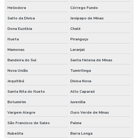
Heliodora
Córrego Fundo
Salto da Divisa
Jenipapo de Minas
Dona Euzébia
Chalé
Itueta
Piranguçu
Mamonas
Laranjal
Bandeira do Sul
Santa Helena de Minas
Nova União
Tumiritinga
Jequitibá
Divisa Nova
Santa Rita do Itueto
Alto Caparaó
Botumirim
Juvenília
Vargem Alegre
Ouro Verde de Minas
São Francisco de Sales
Palma
Rubelita
Barra Longa