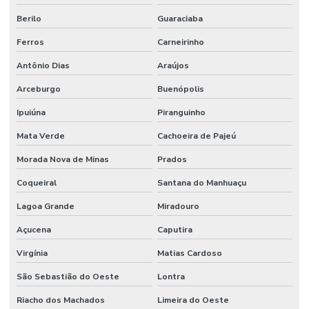
Berilo
Guaraciaba
Ferros
Carneirinho
Antônio Dias
Araújos
Arceburgo
Buenópolis
Ipuiúna
Piranguinho
Mata Verde
Cachoeira de Pajeú
Morada Nova de Minas
Prados
Coqueiral
Santana do Manhuaçu
Lagoa Grande
Miradouro
Açucena
Caputira
Virgínia
Matias Cardoso
São Sebastião do Oeste
Lontra
Riacho dos Machados
Limeira do Oeste