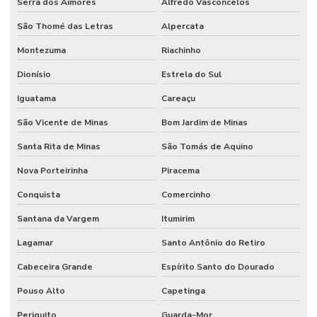
Serra dos Aimorés
Alfredo Vasconcelos
São Thomé das Letras
Alpercata
Montezuma
Riachinho
Dionísio
Estrela do Sul
Iguatama
Careaçu
São Vicente de Minas
Bom Jardim de Minas
Santa Rita de Minas
São Tomás de Aquino
Nova Porteirinha
Piracema
Conquista
Comercinho
Santana da Vargem
Itumirim
Lagamar
Santo Antônio do Retiro
Cabeceira Grande
Espírito Santo do Dourado
Pouso Alto
Capetinga
Periquito
Guarda-Mor