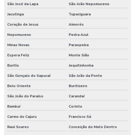
Onde Comprar Filtro De Óleo Em Minas Gerais
São José da Lapa
São João Nepomuceno
Onde Comprar Ponteira De Direção
Jacutinga
Tupaciguara
Onde Comprar Retentor Para Máquinas
Coração de Jesus
Aimorés
Onde Encontrar Anel Backup Nitrica
Nepomuceno
Pedra Azul
Minas Novas
Paraopeba
Onde Encontrar Anel Quadrado De Borracha Em Minas
Espera Feliz
Monte Sião
Onde Encontrar Reparo Para Cilindro Hidráulico
Buritis
Jequitinhonha
Pistom Hidráulico
São Gonçalo do Sapucaí
São João da Ponte
Ponteira De Direção
Belo Oriente
Buritizeiro
Preços De Terminal Hidraulico Macho Fixo Npt
São João do Paraíso
Carandaí
Preços De Válvula Reguladora De Fluxo Em Minas Gerais
Bambuí
Corinto
Raspador Hidráulico
Carmo do Cajuru
Francisco Sá
Raspador Hidráulico Com Carcaça De Aço
Raul Soares
Conceição do Mato Dentro
Reparo Cilindros Hidráulicos Minas Gerais