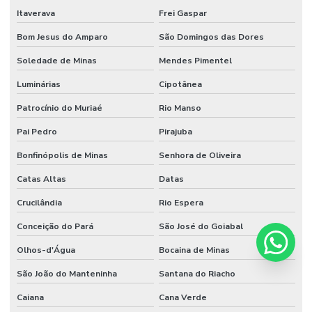
Itaverava
Frei Gaspar
Bom Jesus do Amparo
São Domingos das Dores
Soledade de Minas
Mendes Pimentel
Luminárias
Cipotânea
Patrocínio do Muriaé
Rio Manso
Pai Pedro
Pirajuba
Bonfinópolis de Minas
Senhora de Oliveira
Catas Altas
Datas
Crucilândia
Rio Espera
Conceição do Pará
São José do Goiabal
Olhos-d'Água
Bocaina de Minas
São João do Manteninha
Santana do Riacho
Caiana
Cana Verde