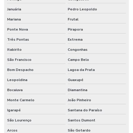
Fornecedores De Válvula Segurança Hidráulica Minas Gerais
Januária
Pedro Leopoldo
Gaxeta De Pu Tipo B
Mariana
Frutal
Gaxeta Hidráulica
Ponte Nova
Pirapora
Instalação De Comando Hidráulico Para Máquinas
Três Pontas
Extrema
Instalação De Direção Hidráulica Para Máquinas Pesadas
Itabirito
Congonhas
Instalação De Equipamentos
São Francisco
Campo Belo
Bom Despacho
Lagoa da Prata
Junta Cardan Em Minas Gerais
Leopoldina
Guaxupé
Junta Universal
Bocaiuva
Diamantina
Lâmina Para Terraplanagem
Monte Carmelo
João Pinheiro
Lâminas Para Nivelamento De Terrenos Em Minas Gerais
Igarapé
Santana do Paraíso
Mangueira 100r7 Alta Pressão
São Lourenço
Santos Dumont
Mangueira 100r7 Preta
Arcos
São Gotardo