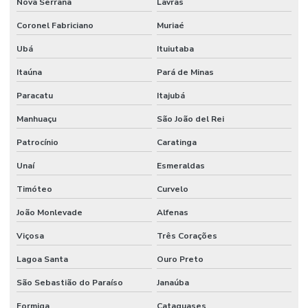
Nova Serrana
Lavras
Fornecedor De Filtro De Óleo Para Motores
Coronel Fabriciano
Muriaé
Fornecedor De Filtro Hidráulico Em Minas Gerais
Ubá
Ituiutaba
Fornecedor De Lâminas Para Terreno Em Mg
Itaúna
Pará de Minas
Fornecedor De Mangueira Hidráulica Em Minas Gerais
Paracatu
Itajubá
Fornecedor De Mangueira Hidráulica Mg
Manhuaçu
São João del Rei
Fornecedor De Mangueira Vapor Saturado Em Minas Gerais
Patrocínio
Caratinga
Fornecedor De Motor Hidráulico Para Indústria
Unaí
Esmeraldas
Timóteo
Curvelo
Fornecedor De Óleo De Motor Em Belo Horizonte
João Monlevade
Alfenas
Fornecedor De Solenóide Para Sistemas Hidráulicos
Viçosa
Três Corações
Fornecedor De Terminal Fêmea Unf Em Minas Gerais
Lagoa Santa
Ouro Preto
Fornecedor De Válvula Reguladora Em Minas Gerais
São Sebastião do Paraíso
Janaúba
Fornecedor Terminal Fêmea Jic 37 Graus Mg
Formiga
Cataguases