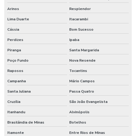
Terminal Hidráulico Orfs
Arinos
Resplendor
Lima Duarte
Itacarambi
Terminal Hidráulico Para Mangueira
Cássia
Bom Sucesso
Terminal Hidráulico Unf Jic Para Mangueiras
Perdizes
Ipaba
Terminal Hidráulico Variado Minas Gerais
Piranga
Santa Margarida
Terminal Macho Fixo Para Mangueira Minas Gerais
Poço Fundo
Nova Resende
Terminal Macho Métrico Sede 24 Graus Mg
Raposos
Tocantins
Terminal Macho Unf Jic 37 Graus
Campanha
Mário Campos
Terminal Métrico Macho
Santa Juliana
Passa Quatro
Tomada De Força Acionadora De Bomba Hidráulica
Cruzília
São João Evangelista
Tomada De Força Acionamento Pneumático
Itanhandu
Alvinópolis
Tomada De Força Hidráulica
Brasilândia de Minas
Botelhos
Tomada De Força Para Bomba Hidráulica Em Minas Gerais
Itamonte
Entre Rios de Minas