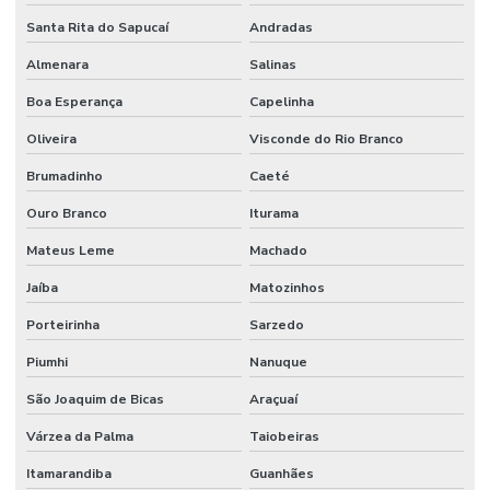
Mangueira De Alta Pressão Em Minas Gerais
Santa Rita do Sapucaí
Andradas
Mangueira De Borracha 1 4 3 4 Para Oleos
Almenara
Salinas
Mangueira De Borracha Para Oleos
Boa Esperança
Capelinha
Mangueira Epdm Para Água Quente Em Minas Gerais
Oliveira
Visconde do Rio Branco
Mangueira Hidráulica
Brumadinho
Caeté
Ouro Branco
Iturama
Mangueira Hidráulica 100r14 Alta Pressão
Mateus Leme
Machado
Mangueira Hidráulica 100r15
Jaíba
Matozinhos
Mangueira Hidráulica Alta Pressão
Porteirinha
Sarzedo
Mangueira Hidráulica Alta Pressão 100r2at
Piumhi
Nanuque
Mangueira Hidráulica Com Espirais De Aço
São Joaquim de Bicas
Araçuaí
Mangueira Hidráulica De Alta Pressão Em Minas Gerais
Várzea da Palma
Taiobeiras
Mangueira Hidráulica Preço
Itamarandiba
Guanhães