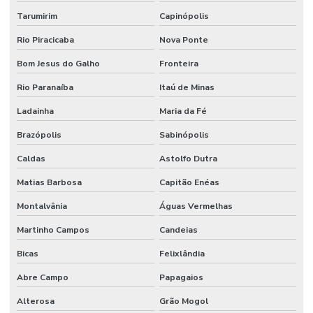
Tarumirim
Capinópolis
Usinagem De Metais
Rio Piracicaba
Nova Ponte
Usinagem De Nylon Sob Medida
Bom Jesus do Galho
Fronteira
Válvula Para Sistema Hidráulico
Rio Paranaíba
Itaú de Minas
Válvula Reguladora De Fluxo
Ladainha
Maria da Fé
Válvula Segurança
Brazópolis
Sabinópolis
Válvula Solenoide
Caldas
Astolfo Dutra
Vedações Chevron Em Minas Gerais
Matias Barbosa
Capitão Enéas
Vedações Chevron Hidráulicas
Montalvânia
Águas Vermelhas
Venda De Anéis O Ring Em Minas Gerais
Martinho Campos
Candeias
Venda De Comando Hidráulico Em Minas Gerais
Bicas
Felixlândia
Venda De Filtro Hidráulico
Abre Campo
Papagaios
Venda De Junta Universal Para Máquinas
Alterosa
Grão Mogol