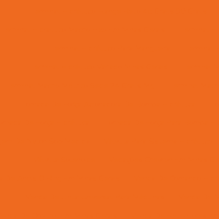
Terminal Hidráulico Flange Reto 45 Graus 90 Graus
Terminal Hidraulico Macho Fixo Em Minas Gerais
Terminal Hi
Terminal Hidráulico Para Mangueira
Terminal H
Terminal Hidráulico Variado Minas Gerais
Terminal M
Terminal Macho Métrico Sede 24 Graus Mg
Terminal Macho
Tomada De Força Acionadora De Bomba Hidráulica
To
omada De Força Hidráulica
Tomada De Força Para Bomba Hid
gem De Nylon Sob Medida
Válvula Para Sistema Hidráulico
Válvula Solenoide
Vedações Chevron Em Minas Ge
a De Anéis O Ring Em Minas Gerais
Venda De Comando Hidrá
Venda De Junta Universal Para Máquinas
Venda De M
enda De Orbitrol Em Minas Gerais
Venda De Retentores Em