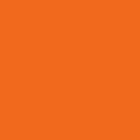
Onde Comprar Retentor Para Máquinas
Onde
Onde Encontrar Anel Quadrado De Borracha Em Minas
On
Pistom Hidráulico
Ponteira De Direção
Preços D
Preços De Válvula Reguladora De Fluxo Em Mina
Raspador Hidráulico Com Carcaça De Aço
Reparo
Reparo De Orbitrol Para Tratores E Empilhadeiras
Reparo Em
Serviço De Manutenção Hidráulica Em Minas Gerais
Serviços
Terminal Fêmea Hidráulico
Terminal Fêmea Jic 37 Gr
Terminal Hidráulico 45 Graus
Terminal Hidráulico 90 Gr
Terminal Hidráulico Dko
Terminal Hidráulico Fêmea 45 G
Terminal Hidráulico Fêmea Minas Gerais
Termina
nal Hidráulico Fêmea Unf Jic Minas Gerais
Terminal Hidráuli