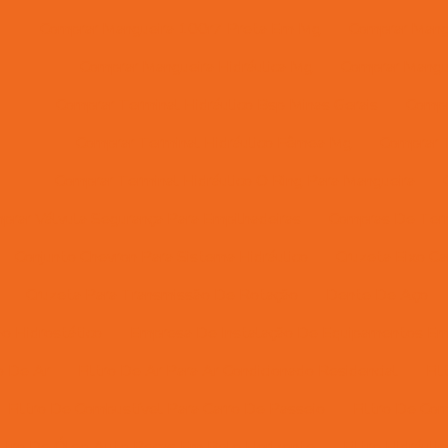
Comprar Mangueira 100r7 Preta Em Mg
Comprar Mangu
Comprar Mangueira Hidráulica Mg
Comprar Mangue
Comprar Terminal Hidráulico Bsp Minas Gerais
Compr
Comprar Terminal Hidráulico Fêmea Mg
Comprar T
Comprar Terminal Hidráulico O Ring Para Mangueira
prar Válvula Segurança Para Empilhadeiras
Compras De Ter
Conjunto Chevron Para Sistema Hidráulico
Cruzeta Eixo Ca
Cruzeta Para Transmissão De Rotação
Dente De Aço
ão Hidrostático
Empresa De Instalação De Equipamentos E
ro De Ar
Filtro De Ar Para Ar Condicionado Residencial
Fi
Filtro De Combustível Para Carro De Passeio
Filtro De Co
iltro De Óleo Auto Peças Em Belo Horizonte
Filtro Hidráulic