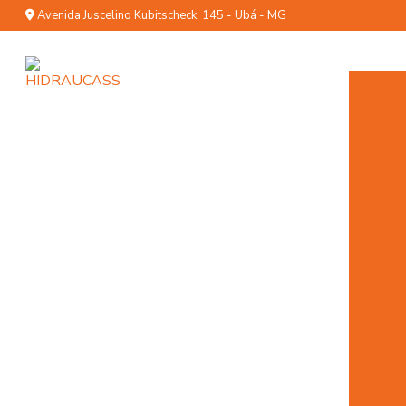
Avenida Juscelino Kubitscheck, 145 - Ubá - MG
C