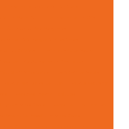
Terminal Hidráulico Giratório 60 Graus
draulico Macho Npt
Terminal Hidráulico Orfs
idráulico Unf Jic Para Mangueiras
acho Fixo Para Mangueira Minas Gerais
 Unf Jic 37 Graus
Terminal Métrico Macho
mada De Força Acionamento Pneumático
ráulica Em Minas Gerais
Usinagem De Metais
Válvula Reguladora De Fluxo
Válvula Segurança
rais
Vedações Chevron Hidráulicas
ulico Em Minas Gerais
Venda De Filtro Hidráulico
anômetro De Pressão Em Minas Gerais
 Minas Gerais
Venda De Solenóide Hidráulico