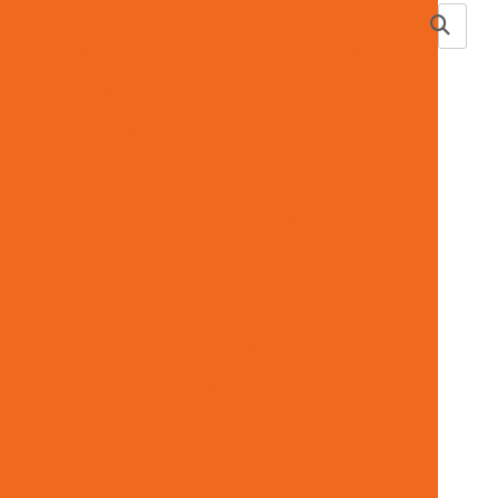
ão De Equipamentos
Junta Cardan Em Minas Gerais
ra Nivelamento De Terrenos Em Minas Gerais
Mangueira De Alta Pressão Em Minas Gerais
ngueira De Borracha Para Oleos
ráulica
Mangueira Hidráulica 100r14 Alta Pressão
ão
Mangueira Hidráulica Alta Pressão 100r2at
dráulica De Alta Pressão Em Minas Gerais
eira Oleos Solventes Com 300psi Em Minas Gerais
Manômetro De Pressão Com Caixa Em Inox
Óleo De Motor
Óleo Direção
Óleo Hidráulico
ulação De Direção Em Minas Gerais
Onde Comprar Ponteira De Direção