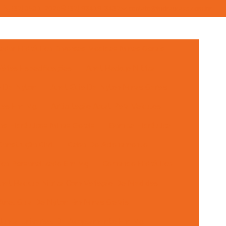
(32) 3531-2020
(32) 98419-8432
contato@hidraucass.com.br
dor Hidráulico Diversas Medidas Minas Gerais
rias Especificações
Anel Backup Nitrica
a De Nylon
Anel Guia De Nylon Minas Gerais
icas Em Mg
Articulação Axial Para Veículos
s Hidráulicos Minas Gerais
Bomba Hidráulica
onstrução Civil
Cabo De Acionamento
ulico Personalizado Em Mg
Comando Hidráulico
nel Backup Nitrica Com Variação De Medidas
Anel Guia De Nylon Em Minas Gerais
 Junta Universal De Acoplamento Em Mg