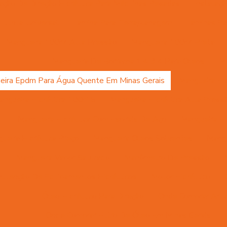
lação De Direção Hidráulica Para Máquinas Pesadas
Instalaç
Junta Universal
Lâmina Para Terraplanagem
Lâminas Pa
Mangueira 100r7 Alta Pressão
Mangueira 100r7 Preta
Mangueira De Borracha 1 4 3 4 Para Oleos
Ma
eira Epdm Para Água Quente Em Minas Gerais
Mangueira Hid
angueira Hidráulica 100r15
Mangueira Hidráulica Alta Press
Mangueira Hidráulica Com Espirais De Aço
Mangueira Hi
ueira Hidráulica Preço
Mangueira Oleos Solventes
Mangu
Mangueira Vapor Saturado
Manômetro De Pressão
utenção De Equipamentos Hidráulicos
Motor Hidráulico
Óleo Hidráulico Para Direção
Onde Comprar Artic
Onde Comprar Filtro De Óleo Em Minas Gerais