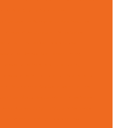
or De Anel Guia De Nylon Em Mg
dor De Cabo De Acionamento Para Máquinas
Fornecedor De Cruzeta Em Minas Gerais
cedor De Filtro De Óleo Para Motores
ecedor De Lâminas Para Terreno Em Mg
Fornecedor De Mangueira Hidráulica Mg
Fornecedor De Motor Hidráulico Para Indústria
edor De Solenóide Para Sistemas Hidráulicos
cedor De Válvula Reguladora Em Minas Gerais
De Válvula Segurança Hidráulica Minas Gerais
ão De Comando Hidráulico Para Máquinas