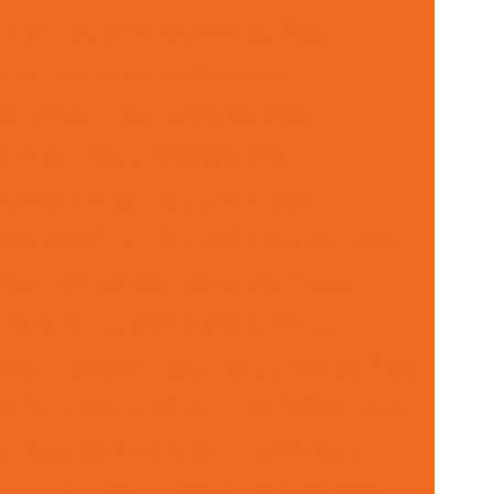
eira Hidráulica 100r1at Em Minas Gerais
ira Hidráulica Ptfe Para Caminhões
ar Terminal Hidráulico Em Minas Gerais
erminal Hidráulico Fêmea Variedade
Comprar Terminal Hidráulico Sede Plana
minal Macho Npt
Conjunto Chevron Para Pistons
rdan
Cruzeta Para Junta Universal Do Eixo
Dente De Aço Para Nivelamento Em Solo
m Mg
Fábrica De Pistão Hidráulico Em Minas Gerais
ltro De Ar Para Automóvel
Filtro De Combustível
mbustível Para Motor Diesel
Filtro De Óleo
o
Filtro Hidráulico Para Máquinas Minas Gerais