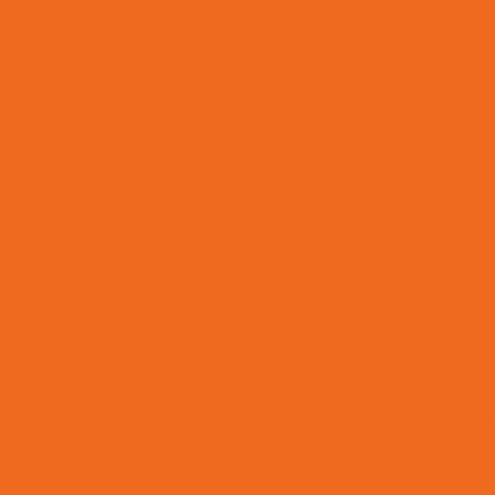
Flanges Para Mangueiras Hidráulicas
Forneced
Fornecedor De Anel Quadrado De Borracha Tefo
Fornece
Fornecedor De Comando Hidráulico Em Belo Horizonte
Fornecedor De Filtro De Ar Em Minas Gerais
Forne
Fornecedor De Filtro Hidráulico Em Minas Gerais
Forn
Fornecedor De Mangueira Hidráulica Em Minas Gerais
Fornecedor De Mangueira Vapor Saturado Em Minas Gerais
Fornecedor De Óleo De Motor Em Belo Horizonte
Fornec
Fornecedor De Terminal Fêmea Unf Em Minas Gerais
Forne
Fornecedor Terminal Fêmea Jic 37 Graus Mg
Fornecedores 
Gaxeta De Pu Tipo B
Gaxeta Hidráulica
Instalaç