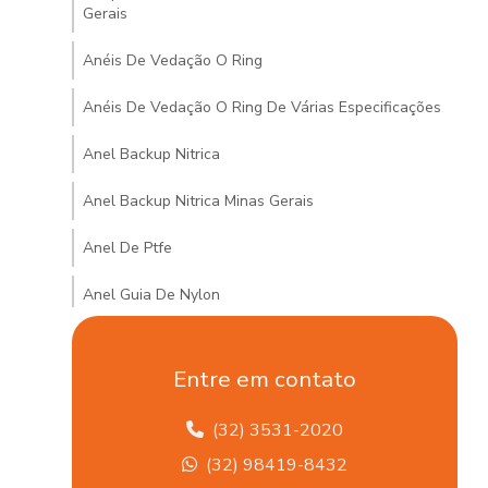
Gerais
Anéis De Vedação O Ring
Anéis De Vedação O Ring De Várias Especificações
Anel Backup Nitrica
Anel Backup Nitrica Minas Gerais
Anel De Ptfe
Anel Guia De Nylon
Anel Guia De Nylon Minas Gerais
Entre em contato
Anel Quadrado De Borracha
(32) 3531-2020
Arruela De Vedações Hidráulicas Em Mg
(32) 98419-8432
Articulação Axial Para Veículos