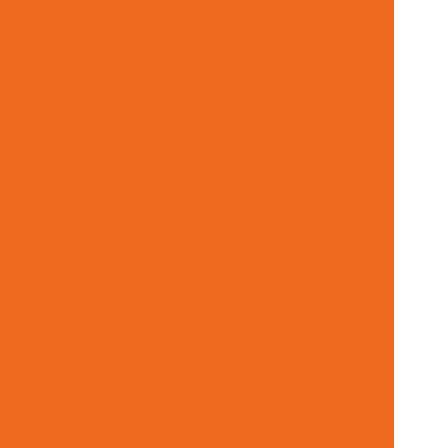
 Encontrar Anel Backup Nitrica
de Encontrar Reparo Para Cilindro Hidráulico
e Terminal Hidraulico Macho Fixo Npt
s Gerais
Raspador Hidráulico
 Cilindros Hidráulicos Minas Gerais
 Sistemas Hidráulicos
Retentor De Vedação
 De Solda
Terminal De Direção Minas Gerais
aus
Terminal Fêmea Unf Jic 37 Graus
aus
Terminal Hidráulico Com Sede Plana
raus
Terminal Hidráulico Fêmea Dko Mg
l Hidráulico Fêmea Para Mangueiras
co Flange
Terminal Hidráulico Flange Minas Gerais