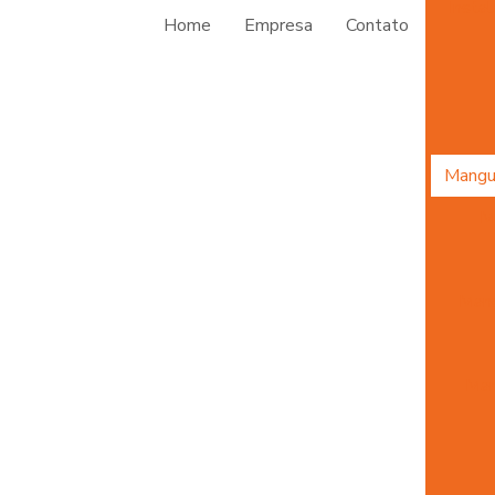
Insta
Home
Empresa
Contato
Mangu
M
Mang
Man