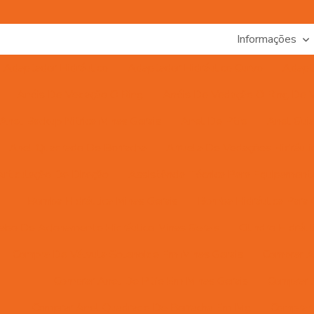
Informações
Adaptador Hidráulico
Adaptador Hidráulico Curvo
Adapta
Anéis De Vedação O Ring
Anéis De Vedação O Ring De Vá
Anel Backup Nitrica Minas Gerais
Anel De Ptfe
Anel Gui
Anel Quadrado De Borracha
Arruela De Vedações Hidrául
Articulação De Direção
Assistência Técnica Para Equipamento
Bomba Hidráulica Minas Gerais
Bomba Hidráulica Para C
abo De Acionamento Hidráulico Minas Gerais
Cilindro Hidrá
Compra De Válvula Solenoide Em Minas Gerais
Comprar A
Comprar Anel De Ptfe Em Minas Gerais
Comprar 
Comprar Anel Quadrado De Borracha Em Mg
Comprar